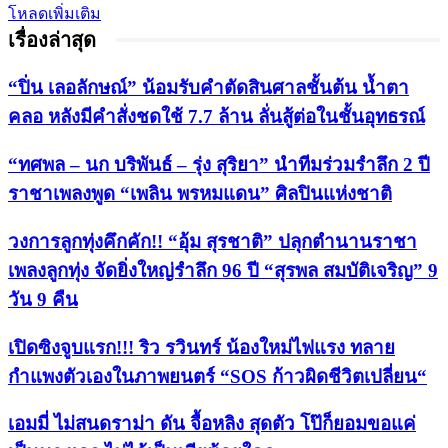
โหลดเพิ่มเติม
เรื่องล่าสุด
“ปิ่น เลอลักษณ์” น้อมรับคำตัดสินศาลชั้นต้น น้ำตา
คลอ หลังมีคำสั่งชดใช้ 7.7 ล้าน ลั่นสู้ต่อในชั้นอุทธรณ์
“ทศพล – นก บริพันธ์ – รุ่ง สุริยา” นำทีมร่วมรำลึก 2 ปี
ราชาเพลงพูด “เพลิน พรหมแดน” ศิลปินแห่งชาติ
วงการลูกทุ่งคึกคัก!! “อุ้ม สุรชาติ” ปลุกตำนานราชา
เพลงลูกทุ่ง จัดยิ่งใหญ่รำลึก 96 ปี “สุรพล สมบัติเจริญ” 9
วัน 9 คืน
เปิดซิงจูบแรก!!! ริว รวินทร์ น้องใหม่ไฟแรง ทลาย
กำแพงตัวเองในภาพยนตร์ “SOS ก้าวผิดชีวิตเปลี่ยน“
เอมมี่ ไม่สนดราม่า ดัน จื้อหลิง สุดตัว โป๊ก็ยอมขอแค่