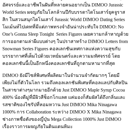
อัศจรรย์และอาชีพในฝันที่หลายคนอยากเป็น
DIMOO Jurassic
World Series
ผจญภัยในโลกล้านปีกับบรรดาไดโนเสาร์ยุคจูราส
สิก ในสวนสนุกไดโนเสาร์ Jurassic World
DIMOO Dating Series
โมเม้นท์ไปเดทที่มีแต่ภาพทรงจำอันน่าประทับใจ
DIMOO: No
One’s Gonna Sleep Tonight Series Figures
เผยความกล้าหาญด้วย
การออกตามล่าผีแบบต่างๆ ในปราสาทร้าง
DIMOO Letters from
Snowman Series Figures
คอลเลกชันเทศกาลแห่งความสุขกับ
บรรยากาศที่เต็มไปด้วยเวทย์มนตร์และความมหัศจรรย์ โดย
คอลเลกชันนี้เป็นอีกหนึ่งคอลเลกชันที่ถูกตามหามากที่สุด
DIMOO ยังมีไซส์พิเศษที่ผลิตมาในจำนวนจำกัดมากๆ โดยมี
เพียงไม่กี่ตัวในโลก
รวมถึงคอลเลกชันพิเศษที่คอลแลปกับศิลปิน
ในสาขาต่างๆมากมายอีกด้วย
Just DIMOO Maple Syrup Cocoa
400%
น้องดีมู่ที่มีผิวสีช็อกโกแลต แค่มองก็สัมผัสได้ถึงกลิ่นและ
รสชาติของไซรัปที่หอมหวาน
Just DIMOO Mika Ninagawa
1000%
การ Collaboration ระหว่าง DIMOO X Mika Ninagawa
ช่างภาพชื่อดังของญี่ปุ่น
Mega Collection 1000% Just DIMOO
เรื่องราวการผจญภัยในดินแดนหิมะ