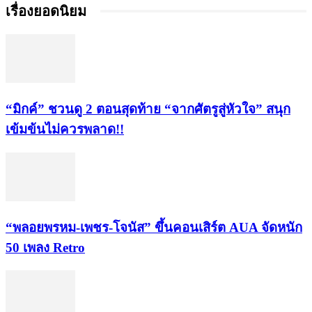
เรื่องยอดนิยม
“มิกค์” ชวนดู 2 ตอนสุดท้าย “จากศัตรูสู่หัวใจ” สนุก
เข้มข้นไม่ควรพลาด!!
“พลอยพรหม-เพชร-โจนัส” ขึ้นคอนเสิร์ต AUA จัดหนัก
50 เพลง Retro