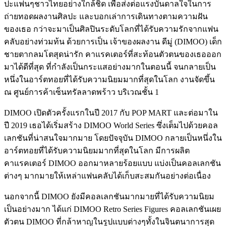
ปะแฟนๆชาวไทยอย่างใกล้ชิด เพื่อส่งต่อแรงบันดาลใจในการ
ถ่ายทอดผลงานศิลปะ และบอกเล่าการเดินทางตามความฝัน
ของเธอ กว่าจะมาเป็นศิลปินระดับโลกที่ได้รับความรักจากแฟน
คลับอย่างท่วมท้น ด้วยการเป็น
เจ้าของผลงาน ดีมู่ (DIMOO)
เด็ก
ชายตากลมโตสุดน่ารัก คาแรคเตอร์ที่สะท้อนตัวตนของเธอออก
มาได้ดีที่สุด ที่กำลังเป็นกระแสอย่างมากในตอนนี้ จนกลายเป็น
หนึ่งในอาร์ตทอยที่ได้รับความนิยมมากที่สุดในโลก
งานจัดขึ้น
ณ ศูนย์การค้าเซ็นทรัลลาดพร้าว บริเวณชั้น 1
DIMOO เปิดตัวครั้งแรกในปี 2017 กับ POP MART และต่อมาใน
ปี 2019 เธอได้เริ่มสร้าง DIMOO World Series ซึ่งเต็มไปด้วยคอล
เลกชันที่น่าสนใจมากมาย
โดยปัจจุบัน DIMOO กลายเป็นหนึ่งใน
อาร์ตทอยที่ได้รับความนิยมมากที่สุดในโลก มีการผลิต
คาแรคเตอร์ DIMOO ออกมาหลายร้อยแบบ แบ่งเป็นคอลเลกชัน
ต่างๆ มากมายให้เหล่าแฟนคลับได้เก็บสะสมกันอย่างต่อเนื่อง
นอกจากนี้ DIMOO ยังมีคอลเลกชันมากมายที่ได้รับความนิยม
เป็นอย่างมาก ได้แก่
DIMOO Retro Series Figures
คอลเลกชันเผย
ตัวตน DIMOO ที่กล้าหาญในรูปแบบต่างๆทั้งในจินตนาการสุด