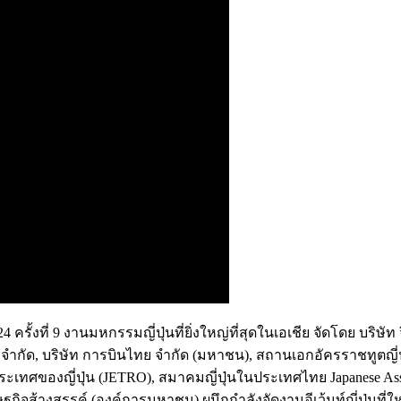
รั้งที่ 9
งานมหกรรมญี่ปุ่นที่ยิ่งใหญ่ที่สุดในเอเชีย จัดโดย
บริษัท 
ุเซลส์ จํากัด, บริษัท การบินไทย จำกัด (มหาชน), สถานเอกอัครราชทู
ประเทศของญี่ปุ่น (JETRO), สมาคมญี่ปุ่นในประเทศไทย Japanese Asso
ษฐกิจส้างสรรค์ (องค์การมหาชน)
ผนึกกำลังจัดงานอีเว้นท์ญี่ปุ่นที่