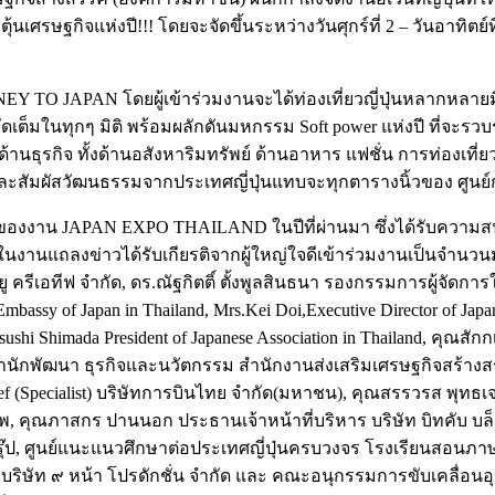
้นเศรษฐกิจแห่งปี!!!
โดยจะจัดขึ้นระหว่างวันศุกร์ที่ 2 – วันอาทิตย์ท
NEY TO JAPAN
โดยผู้เข้าร่วมงานจะได้ท่องเที่ยวญี่ปุ่นหลากหลายมิต
บบจัดเต็มในทุกๆ มิติ พร้อมผลักดันมหกรรม Soft power แห่งปี ที่จะ
ด้านธุรกิจ ทั้งด้านอสังหาริมทรัพย์ ด้านอาหาร แฟชั่น การท่องเที
และสัมผัสวัฒนธรรมจากประเทศญี่ปุ่นแทบจะทุกตารางนิ้วของ ศูนย์กา
จของงาน
JAPAN EXPO THAILAND
ในปีที่ผ่านมา ซึ่งได้รับคว
ยในงานแถลงข่าวได้รับเกียรติจากผู้ใหญ่ใจดีเข้าร่วมงานเป็นจำนว
ู ครีเอทีฟ จำกัด,
ดร.ณัฐกิตติ์ ตั้งพูลสินธนา
รองกรรมการผู้จัดการให
mbassy of Japan in Thailand, Mrs.Kei Doi,Executive Director of Jap
sushi Shimada
President of Japanese Association in Thailand,
คุณสักก
นักพัฒนา ธุรกิจและนวัตกรรม สำนักงานส่งเสริมเศรษฐกิจสร้างส
ef (Specialist) บริษัทการบินไทย จำกัด(มหาชน),
คุณสรรวรส พุทธเ
ทพ, คุณภาสกร ปานนอก ประธานเจ้าหน้าที่บริหาร บริษัท บิทคับ บ
รุ๊ป, ศูนย์แนะแนวศึกษาต่อประเทศญี่ปุ่นครบวงจร โรงเรียนสอนภาษาญ
ร บริษัท ๙ หน้า โปรดักชั่น จำกัด และ คณะอนุกรรมการขับเคล