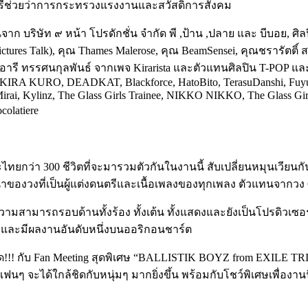
รีช่วยว่าการกระทรวงแรงงานและสวัสดิการสังคม
จาก บริษัท ๙ หน้า โปรดักชั่น จำกัด พี ,ป้าน ,ปลาย และ บีบอย, ศ
ัด (Pictures Talk), คุณ Thames Malerose, คุณ BeamSensei, คุณชราร
ุณสุอารี ทรรศนกุลพันธ์ จากเพจ Kirarista และตัวแทนศิลปิน T-PO
A KURO, DEADKAT, Blackforce, HatoBito, TerasuDanshi, Fuyubi,
linz, The Glass Girls Trainee, NIKKO NIKKO, The Glass Girls, 
olatiere
และไทยกว่า 300 ชีวิตที่จะมารวมตัวกันในงานนี้ สับเปลี่ยนหมุนเวีย
ำของวงที่เป็นผู้แต่งดนตรีและเนื้อเพลงของทุกเพลง ตัวแทนจากวง
สามารถรอบด้านทั้งร้อง ทั้งเต้น ทั้งแสดงและยังเป็นโปรดิวเซอร
ุ่น และมีผลงานอันดับหนึ่งบนออริกอนชาร์ต
ด!!! กับ Fan Meeting สุดพิเศษ “BALLISTIK BOYZ from EXI
แฟนๆ จะได้ใกล้ชิดกับหนุ่มๆ มากยิ่งขึ้น พร้อมกับโชว์พิเศษเพื่อ