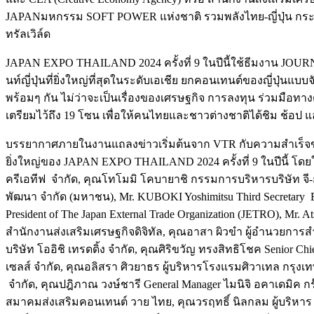
JAPAN
มหกรรม SOFT POWER แห่งชาติ รวมพลังไทย-ญี่ปุ่น กระตุ
ทรัลเวิล์ด
JAPAN EXPO THAILAND 2024 ครั้งที่ 9
ในปีนี้ใช้ธีมงาน
JOUR
นท์ญี่ปุ่นที่ยิ่งใหญ่ที่สุดในระดับเอเชีย ยกคอนเทนต์ของญี่ปุ่นแ
พร้อมๆ กัน ไม่ว่าจะเป็นเรื่องของเศรษฐกิจ การลงทุน ร่วมมือทาง
เตรียมไว้ถึง 19 โซน เพื่อให้คนไทยและชาวต่างชาติได้ชิม ช้อป 
บรรยากาศภายในงานแถลงข่าวเริ่มต้นจาก VTR กับความสำเร็
ยิ่งใหญ่ของ
JAPAN EXPO THAILAND 2024 ครั้งที่ 9
ในปีนี้ โด
ครีเอทีฟ จำกัด,
คุณโทโมมิ โคบายาชิ
กรรมการบริหารบริษัท จี-ย
พัฒนา จำกัด (มหาชน),
Mr. KUBOKI Yoshimitsu
Third Secretary E
President of The Japan External Trade Organization (JETRO),
Mr. At
สำนักงานส่งเสริมเศรษฐกิจดิจิทัล,
คุณอาสา ผิวขำ
ผู้อำนวยการสำ
บริษัท โออิชิ เทรดดิ้ง จํากัด,
คุณศิริขวัญ ทรงสิทธิโชค
Senior Chi
เซลส์ จำกัด,
คุณอลิสรา ศิวยาธร
ผู้บริหารโรงแรมศิวาเทล กรุงเ
จำกัด,
คุณปฎิภาณ วงษ์ชารี
General Manager ไมนิจิ อคาเดมิค ก
สมาคมส่งเสริมคอนเทนต์ วาย ไทย,
คุณวรฤทธิ์ นิลกลม
ผู้บริหา