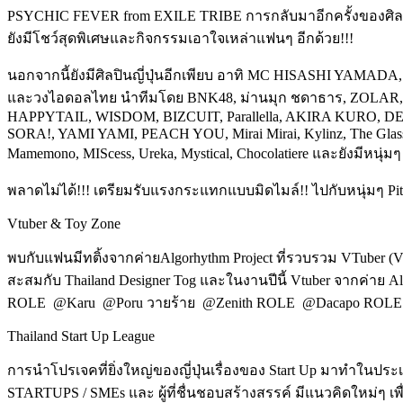
PSYCHIC FEVER from EXILE TRIBE
การกลับมาอีกครั้งของศิล
ยังมีโชว์สุดพิเศษและกิจกรรมเอาใจเหล่าแฟนๆ อีกด้วย!!!
นอกจากนี้ยังมีศิลปินญี่ปุ่นอีกเพียบ อาทิ
MC HISASHI YAMADA, F
และวงไอดอลไทย นำทีมโดย
BNK48, ม่านมุก ชดาธาร, ZOLAR
HAPPYTAIL, WISDOM, BIZCUIT, Parallella, AKIRA KURO, DEADK
SORA!, YAMI YAMI, PEACH YOU, Mirai Mirai, Kylinz, The Glass 
Mamemono, MIScess, Ureka, Mystical, Chocolatiere
และยังมีหนุ่มๆ ซ
พลาดไม่ได้!!!
เตรียมรับแรงกระแทกแบบมิดไมล์!! ไปกับหนุ่มๆ
Pi
Vtuber & Toy Zone
พบกับแฟนมีทติ้งจากค่ายAlgorhythm Project ที่รวบรวม VTuber (V
สะสมกับ Thailand Designer Tog และในงานปีนี้ Vtuber จากค่าย A
ROLE @Karu @Poru วายร้าย @Zenith ROLE @Dacapo ROLE เตรียม
Thailand Start Up League
การนำโปรเจคที่ยิ่งใหญ่ของญี่ปุ่นเรื่องของ Start Up มาทำในประเท
STARTUPS / SMEs และ ผู้ที่ชื่นชอบสร้างสรรค์ มีแนวคิดใหม่ๆ เพื่อ