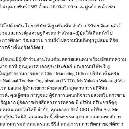
ี่ 4 กุมภาพันธ์ 2567 ตั้งแต่ 10.00-21.00 น. ณ ศูนย์การค้าเซ็น
ิไปด้วยกัน โดย บริษัท จี-ยู ครีเอทีฟ จำกัด บริษัทฯ จัดงานอีเว้
รวบรวมและกระตุ้นเศรษฐกิจระหว่างไทย –ญี่ปุ่นให้เดินหน้าไป
่ยว การศึกษา วัฒนธรรม รวมถึงไปความบันเทิงทุกรูปแบบ ที่จัด
รค้าเซ็นทรัลเวิล์ด!!!
ามสนใจและมีผู้เข้าร่วมงานในแต่ละหลายแสนคน พร้อมอัพเดทความ
นมาก อาทิ
คุณยุพเรศ เอกธุระประคัลภ์
ประธานบริษัท จี-ยู
ญ่สายงานการตลาด Chief Marketing Officer บริษัท เซ็นทรัล
an National Tourism Organization (JNTO),
Ms.Yukako Wakasugi
Vice
เวท ยอแสง
ผู้อำนวยการฝ่ายส่งเสริมอุตสาหกรรมดิจิทัล
รรค์,
คุณฐิตพล กาญจนะ
ผู้จัดการแผนกกิจกรรมส่งเสริมการขาย
จริญลาภ
ผู้จัดการฝ่ายสื่อสารการตลาด-บี บริษัท ตรีเพชรอีซูซุ
ล็อคเชน เทคโนโลยี จำกัด,
คุณลอล่า ยังค์
CEO บริษัท Ask Me
ี่ปุ่น ไมนิจิ,
คุณณพสิทธิ์ เที่ยงธรรม
อุปนายกและเลขาธิการ
ื่อนอุตสาหกรรมด้านละครและซีรีส์ คณะกรรมการพัฒนาชอฟต์พาว