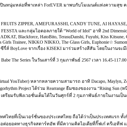
ปินหนุ่มหล่อที่พาเหล่า ForEVER มาพบกับโมเมนต์แห่งความสุข ความ
RUITS ZIPPER, AMEFURASSHI, CANDY TUNE, AI HAYASE, d
, FESSTA
และกลุ่มไอดอลภายใต้
“World of Idol” อาทิ
2nd Dimens
AT, Blackforce, HatoBito, TerasuDanshi, Fuyubi, Kiss Kitsun
Girls Trainee, NIKKO NIKKO, The Glass Girls, Euphonie☆ Sumomo,
ีรี่ส์
BoyLove
จากเรื่อง
KISEKI
มาร่วมสร้างสีสัน โดยในงานจะมีกิ
t Babe The Series
ในวันเสาร์ที่ 3 กุมภาพันธ์ 2567 เวลา 16.45-117
irtual YouTuber) หลากหลายความสามารถ อาทิ Dacapo, Maylyn, Zenit
lgorhythm Project ได้ร่วม Rearrange ธีมซองของงาน “Rising Sun 
รับฟังเวอชั่นเต็มได้ในวันศุกร์ที่ 2 กุมภาพันธ์ภายในงานเป็นค
ศไทยที่เป็นเวอร์ชั่นของประเทศไทย ถือได้ว่าเป็นประเทศแรก ทั้งนิส
ต่อยอดทางธุรกิจสตาร์ทอัพ ที่มีความคิดไอเดียที่กิ๊ฟเก๋ ครีเอทีฟ แ