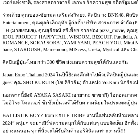
เวอร์แห่งชาติ,
รองศาสตราจารย์ เอกพร รักความสุข
อดีตรัฐมนต
ร่วมด้วย คุณบอส-ชัยกมล เสริมส่งวิทยะ, ศิลปิน วง BNK48, ศิลปิน
Entertainment, คุณตุลย์ เล็กอุทัย ผู้ก่อตั้ง บริษัท สาระภาพ จำก
TH (มายเซนเซ), คุณสุธิรจน์ ศรีเพ็ชร จากช่อง pizza_movie, ค
IDOL PROJECT, HAPPYTAIL, WISDOM, BIZCUIT, Parallella, AKIR
ROMANCE, SORA! SORA!, YAMI YAMI, PEACH YOU, Mirai Mirai, Ky
bane, STARDUSH, Mamemono, MIScess, Ureka, Mystical และ Choc
ศิลปินญี่ปุ่น-ไทย กว่า 300 ชีวิต ส่งมอบความสุขให้กันและกัน
Japan Expo Thailand 2024 ในปีนี้ยังคงคึกคักไปด้วยศิลปินญี่ปุ่น
gues
t คุณ
SHO KURUIN (โช คิริวอิน)
ตำแหน่ง Vo-Karu นักร้องน
นอกจากนี้ยังมี
AYAKA SASAKI (อายากะ ซาซากิ)
ไอดอลมากความ
โมอิโระ โคลเวอร์ ซี) ซึ่งเป็นวงที่ได้รับความนิยมในประเทศญี่ป
BALLISTIK BOYZ from EXILE TRIBE
งานนี้แฟนคลับห้ามพลา
2024” หนุ่มๆ จะมาเสิร์ฟความสนุกให้กับแฟนๆ แบบจัดเต็ม อีกทั้ง
อย่างแน่นอน ทุกที่นั่งจะได้รับสินค้าออริจินัลเฉพาะงานนี้!!!