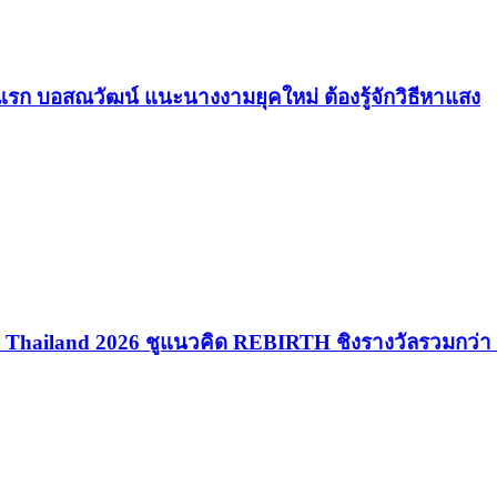
รก บอสณวัฒน์ แนะนางงามยุคใหม่ ต้องรู้จักวิธีหาแสง
rth Thailand 2026 ชูแนวคิด REBIRTH ชิงรางวัลรวมกว่า