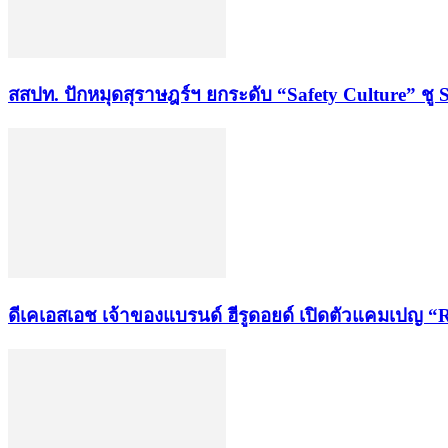
สสปท. ปักหมุดสุราษฎร์ฯ ยกระดับ “Safety Culture” ชู 
ดีเคเอสเอช เจ้าของแบรนด์ ฮีรูดอยด์ เปิดตัวแคมเปญ “R