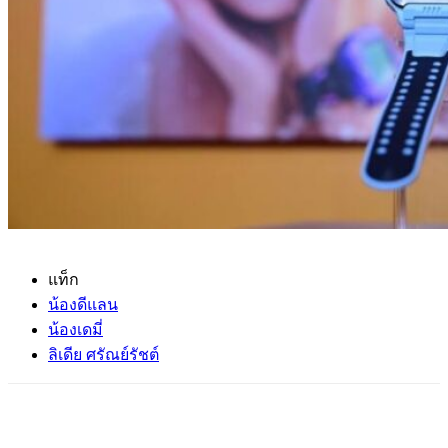
แท็ก
น้องดีแลน
น้องเดมี่
ลิเดีย ศรัณย์รัชต์