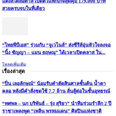
แต่งสไตล์อิตาลี เปิดตัวแพ็กเกจสุดคุ้ม 179,000 บาท
สวยครบจบในที่เดียว
“ไทยพีบีเอส” ร่วมกับ “จูเวไนล์” ส่งซีรีส์อุ่นหัวใจลงจอ
“นิ้ง ชัญญา – แมน ธฤษณุ” ได้เวลาเปิดคลาส ใน...
โหลดเพิ่มเติม
เรื่องล่าสุด
“ปิ่น เลอลักษณ์” น้อมรับคำตัดสินศาลชั้นต้น น้ำตา
คลอ หลังมีคำสั่งชดใช้ 7.7 ล้าน ลั่นสู้ต่อในชั้นอุทธรณ์
“ทศพล – นก บริพันธ์ – รุ่ง สุริยา” นำทีมร่วมรำลึก 2 ปี
ราชาเพลงพูด “เพลิน พรหมแดน” ศิลปินแห่งชาติ