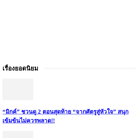
เรื่องยอดนิยม
“มิกค์” ชวนดู 2 ตอนสุดท้าย “จากศัตรูสู่หัวใจ” สนุก
เข้มข้นไม่ควรพลาด!!