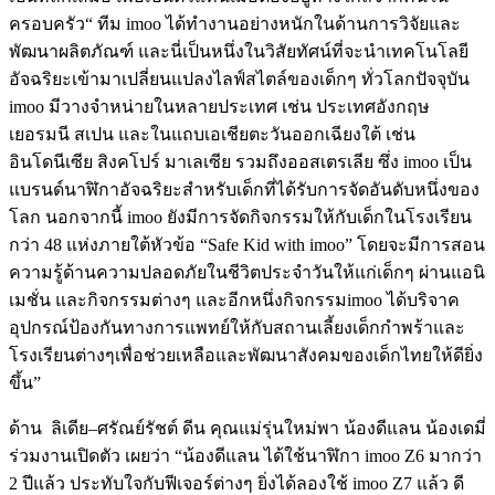
ครอบครัว
“
ทีม
imoo
ได้ทำงานอย่างหนักในด้านการวิจัยและ
พัฒนาผลิตภัณฑ์
และนี่เป็นหนึ่งในวิสัยทัศน์ที่จะนำเทคโนโลยี
อัจฉริยะเข้ามาเปลี่ยนแปลงไลฟ์สไตล์ของเด็กๆ
ทั่วโลก
ปัจจุบัน
imoo
มีวางจำหน่ายในหลายประเทศ
เช่น
ประเทศอังกฤษ
เยอรมนี
สเปน
และในแถบเอเชียตะวันออกเฉียงใต้
เช่น
อินโดนีเซีย
สิงคโปร์
มาเลเซีย
รวมถึงออสเตรเลีย
ซึ่ง
imoo
เป็น
แบรนด์นาฬิกาอัจฉริยะสำหรับเด็กที่ได้รับการจัดอันดับหนึ่งของ
โลก
นอกจากนี้
imoo
ยังมีการจัดกิจกรรมให้กับเด็กในโรงเรียน
กว่า
48
แห่งภายใต้หัวข้อ
“Safe Kid with imoo”
โดยจะมีการสอน
ความรู้ด้านความปลอดภัยในชีวิตประจำวันให้แก่เด็กๆ
ผ่านแอนิ
เมชั่น
และกิจกรรมต่างๆ
และอีกหนึ่งกิจกรรม
imoo
ได้บริจาค
อุปกรณ์ป้องกันทางการแพทย์ให้กับสถานเลี้ยงเด็กกำพร้าและ
โรงเรียนต่างๆเพื่อช่วยเหลือและพัฒนาสังคมของเด็กไทยให้ดียิ่ง
ขึ้น
”
ด้าน
ลิเดีย
–
ศรัณย์รัชต์
ดีน
คุณแม่รุ่นใหม่พา
น้องดีแลน
น้องเดมี่
ร่วมงานเปิดตัว
เผยว่า
“
น้องดีแลน
ได้ใช้นาฬิกา
imoo Z6
มากว่า
2
ปีแล้ว
ประทับใจกับฟีเจอร์ต่างๆ
ยิ่งได้ลองใช้
imoo Z7
แล้ว
ดี