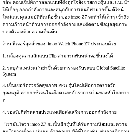
กอัพ
คอนเซ็ปท์การออกแบบที่ดึงดูดใจยังช่วยกระตุ้นและแนะนำ
ให้เด็กๆ
ออกกำลังกายและสนุกกับการเล่นกีฬามากขึ้น
ดีไซน์
ใหม่และคุณสมบัติที่เหนือชั้น
ของ
imoo Z7
จะทำให้เด็กๆ
เข้าถึง
ความก้าวหน้าด้านการออกกำลังกายและติดตามข้อมูลสุขภาพ
ของตัวเองด้วยความตื่นเต้น
ด้าน
ฟีเจอร์สุดล้ำของ
imoo Watch Phone Z7
ประกอบด้วย
1.
กล้องคู่คลาสสิกแบบ
Flip
สามารถพับหน้าจอขึ้นลงได้
2.
ระบุตำแหน่งแม่นยำขึ้นด้วยการรองรับระบบ
Global Satellite
System
3.
เซ็นเซอร์ตรวจวัดสุขภาพ
PPG
รุ่นใหม่เพื่อการตรวจวัด
อุณหภูมิ
ค่าออกซิเจนในเลือด
และอัตราการเต้นของหัวใจอย่าง
ต
4.
รองรับกีฬาหลายประเภทเพื่อส่งเสริมการออกกำลังกาย
“
เรามั่นใจว่า
imoo Z7
จะเป็นอีกรุ่นที่ได้รับความนิยมและความ
สนใจจากเด็กๆ
แน่นอน
ด้วยคุณสมบัติที่โดดเด่น
เช่นการติดตาม