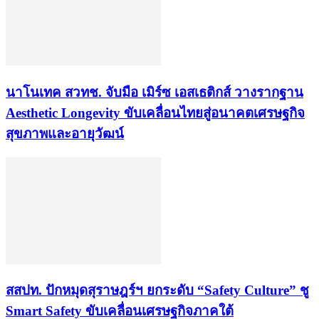
นาโนเทค สวทช. จับมือ เมิร์ซ เอสเธติกส์ วางรากฐาน
Aesthetic Longevity ขับเคลื่อนไทยสู่อนาคตเศรษฐกิจ
สุขภาพและอายุวัฒน์
สสปท. ปักหมุดสุราษฎร์ฯ ยกระดับ “Safety Culture” ชู
Smart Safety ขับเคลื่อนเศรษฐกิจภาคใต้