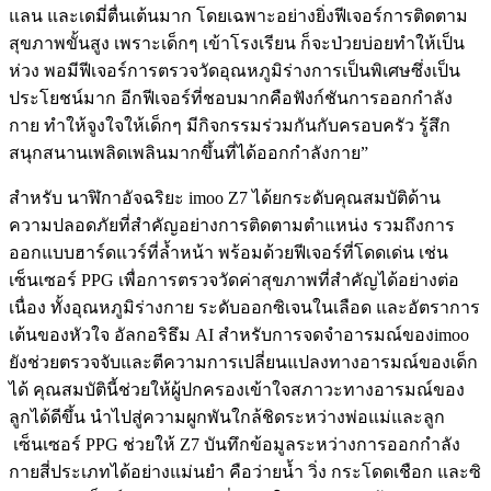
แลน
และเดมี่
ตื่นเต้นมาก
โดยเฉพาะอย่างยิ่งฟีเจอร์การติดตาม
สุขภาพขั้นสูง
เพราะเด็กๆ
เข้าโรงเรียน
ก็จะป่วยบ่อยทำให้เป็น
ห่วง
พอมีฟีเจอร์การตรวจวัดอุณหภูมิร่างการเป็นพิเศษซึ่งเป็น
ประโยชน์มาก
อีกฟีเจอร์ที่ชอบมากคือฟังก์ชันการออกกำลัง
กาย
ทำให้จูงใจให้เด็กๆ
มีกิจกรรมร่วมกันกับครอบครัว
รู้สึก
สนุกสนานเพลิดเพลินมากขึ้นที่ได้ออกกำลังกาย
”
สำหรับ
นาฬิกาอัจฉริยะ
imoo Z7
ได้ยกระดับคุณสมบัติด้าน
ความปลอดภัยที่สำคัญอย่างการติดตามตำแหน่ง
รวมถึงการ
ออกแบบฮาร์ดแวร์ที่ล้ำหน้า
พร้อมด้วยฟีเจอร์ที่โดดเด่น
เช่น
เซ็นเซอร์
PPG
เพื่อการตรวจวัดค่าสุขภาพที่สำคัญได้อย่างต่อ
เนื่อง
ทั้งอุณหภูมิร่างกาย
ระดับออกซิเจนในเลือด
และอัตราการ
เต้นของหัวใจ
อัลกอริธึม
AI
สำหรับการจดจำอารมณ์ของ
imoo
ยังช่วยตรวจจับและตีความการเปลี่ยนแปลงทางอารมณ์ของเด็ก
ได้
คุณสมบัตินี้ช่วยให้ผู้ปกครองเข้าใจสภาวะทางอารมณ์ของ
ลูกได้ดีขึ้น
นำไปสู่ความผูกพันใกล้ชิดระหว่างพ่อแม่และลูก
เซ็นเซอร์
PPG
ช่วยให้
Z7
บันทึกข้อมูลระหว่างการออกกำลัง
กายสี่ประเภทได้อย่างแม่นยำ
คือว่ายน้ำ
วิ่ง
กระโดดเชือก
และซิ