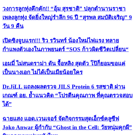
วงการลูกทุ่งคึกคัก!! “อุ้ม สุรชาติ” ปลุกตำนานราชา
เพลงลูกทุ่ง จัดยิ่งใหญ่รำลึก 96 ปี “สุรพล สมบัติเจริญ” 9
วัน 9 คืน
เปิดซิงจูบแรก!!! ริว รวินทร์ น้องใหม่ไฟแรง ทลาย
กำแพงตัวเองในภาพยนตร์ “SOS ก้าวผิดชีวิตเปลี่ยน“
เอมมี่ ไม่สนดราม่า ดัน จื้อหลิง สุดตัว โป๊ก็ยอมขอแค่
เป็นนางเอก ไม่ได้เป็นเมียน้อยใคร
Dr.JiLL แถลงผลตรวจ JILS Protein 6 รสชาติ ผ่าน
เกณฑ์ อย. ย้ำแนวคิด “โปรตีนคุณภาพ ที่คุณตรวจสอบ
ได้”
ฉายแสง แอด.เวนเจอร์ จัดกิจกรรมสุดเอ็กซ์คลูซีฟ
Joko Anwar ผู้กำกับ “Ghost in the Cell: วัยหนุ่มคุกผี”