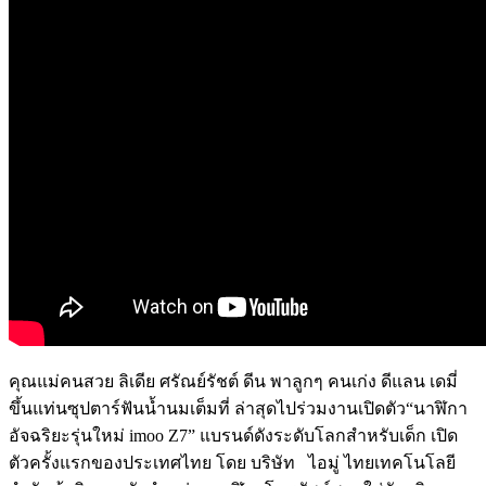
คุณแม่คนสวย
ลิเดีย
ศรัณย์รัชต์
ดีน
พาลูกๆ
คนเก่ง
ดีแลน
เดมี่
ขึ้นแท่นซุปตาร์ฟันน้ำนมเต็มที่
ล่าสุดไปร่วมงานเปิดตัว
“
นาฬิกา
อัจฉริยะรุ่นใหม่
imoo Z7”
แบรนด์ดังระดับโลกสำหรับเด็ก
เปิด
ตัวครั้งแรกของประเทศไทย
โดย
บริษัท
ไอมู่
ไทย
เทคโนโลยี