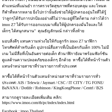
ตำแหน่งที่แม่นยำ
การตรวจวัดสุขภาพที่ครอบคลุม
และโหมด
กีฬาที่หลากหลาย
ยิ่งไปกว่านั้นยังช่วยให้ผู้ปกครองอุ่นใจที่ได้รู้
ว่าลูกๆได้รับการปกป้องอย่างดีไม่ว่าจะอยู่ที่ใดก็ตาม
กล่าวได้ว่า
imoo Z7
ได้รับการออกแบบมาเพื่อให้ผู้ปกครองมั่นใจและให้
เด็กๆ
ได้สนุกสนาน
”
คุณธัญลักษณ์
กล่าวทิ้งท้าย
มอบสิ่งดีๆ
เเทนความห่วงใยให้กับลูกรัก
imoo Z7
นาฬิกา
โทรศัพท์สำหรับเด็ก
อุปกรณ์สื่อสารที่เป็นมิตรกับเด็ก
100%
ไม่มี
เกม
ไม่มีสื่อที่เป็นอันตรายต่อเด็ก
ตัวนาฬิกายังมาพร้อมฟังก์ชัน
ดูแลด้านความปลอดภัยของเด็กๆ
อีกด้วย
หาซื้อได้ที่หน้าร้านตัว
เเทนจำหน่ายสาขาที่ร่วมรายการทั่วประเทศ
หาซื้อได้ที่หน้าร้านตัวเเทนจำหน่ายสาขาที่ร่วมรายการทั่ว
ประเทศ
: AIS / Telewiz / Jaymart / CSC / IT CITY / TG FONE/
BaNANA / Dotlife / Robinson / KingKongPhone / Centrl / B2S
สามารถดูรายละเอียดเพิ่มเติม
คลิก
:
https://www.imoo.com/th/pc/index/index.html
Facebook : imoo Thailand