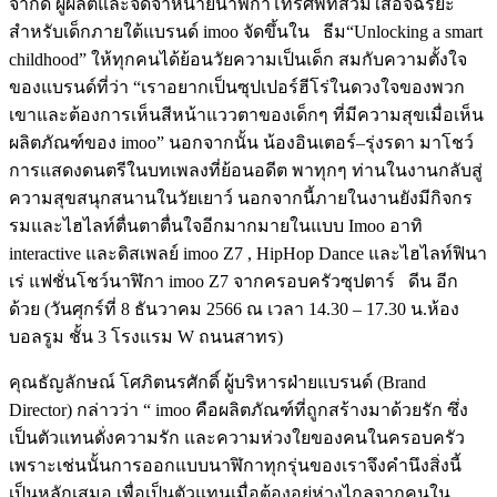
จำกัด
ผู้ผลิตและจัดจำหน่ายนาฬิกาโทรศัพท์สวมใส่อัจฉริยะ
สำหรับเด็กภายใต้แบรนด์
imoo
จัดขึ้นใน
ธีม
“Unlocking a smart
childhood”
ให้ทุกคนได้ย้อนวัยความเป็นเด็ก
สมกับความตั้งใจ
ของแบรนด์ที่ว่า
“
เราอยากเป็นซุปเปอร์ฮีโร่ในดวงใจของพวก
เขาและต้องการเห็นสีหน้าแววตาของเด็กๆ
ที่มีความสุขเมื่อเห็น
ผลิตภัณฑ์ของ
imoo”
นอกจากนั้น
น้องอินเตอร์
–
รุ่งรดา
มาโชว์
การแสดงดนตรีในบทเพลงที่ย้อนอดีต
พาทุกๆ
ท่านในงานกลับสู่
ความสุขสนุกสนานในวัยเยาว์
นอกจากนี้ภายในงานยังมีกิจกร
รมและไฮไลท์ตื่นตาตื่นใจอีกมากมายในแบบ
Imoo
อาทิ
interactive
และดิสเพลย์
imoo Z7 , HipHop Dance
และไฮไลท์ฟินา
เร่
แฟชั่นโชว์นาฬิกา
imoo Z7
จากครอบครัวซุปตาร์
ดีน
อีก
ด้วย
(
วันศุกร์ที่
8
ธันวาคม
2566
ณ
เวลา
14.30 – 17.30
น
.
ห้อง
บอลรูม
ชั้น
3
โรงแรม
W
ถนนสาทร
)
คุณธัญลักษณ์
โศภิตนรศักดิ์
ผู้บริหารฝ่ายแบรนด์
(Brand
Director)
กล่าวว่า
“ imoo
คือผลิตภัณฑ์ที่ถูกสร้างมาด้วยรัก
ซึ่ง
เป็นตัวแทนดั่งความรัก
และความห่วงใยของคนในครอบครัว
เพราะเช่นนั้นการออกแบบนาฬิกาทุกรุ่นของเราจึงคำนึงสิ่งนี้
เป็นหลักเสมอ
เพื่อเป็นตัวแทนเมื่อต้องอยู่ห่างไกลจากคนใน