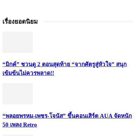
เรื่องยอดนิยม
“มิกค์” ชวนดู 2 ตอนสุดท้าย “จากศัตรูสู่หัวใจ” สนุก
เข้มข้นไม่ควรพลาด!!
“พลอยพรหม-เพชร-โจนัส” ขึ้นคอนเสิร์ต AUA จัดหนัก
50 เพลง Retro