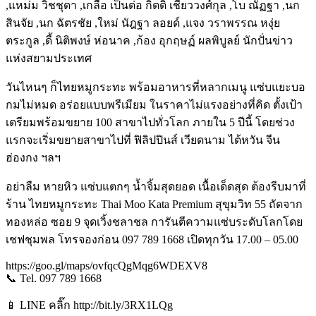
,แหม่ม วิชชุดา ,เกลือ เป็นต่อ กิตติ เชี่ยววงศ์กุล ,โบ ณัฏฐา ,นก
สินจัย ,นก ฉัตรชัย ,ใหม่ นัฎฐา ลอยด์ ,แจง วราพรรณ หงุ่ย
ตระกูล ,ดี้ นิติพงษ์ ห่อนาค ,ก้อง อุกฤษฏ์ ผลพิบูลย์ นักปั่นข่าว
แห่งสยามประเทศ
วันไหนๆ ก็ไทยหมูกระทะ พร้อมอาหารที่หลากเมนู แซ่บแยะบอ
กมไม่หมด อร่อยแบบพรีเมียม ในราคาไม่แรงอย่างที่คิด ตั้งเป้า
เตรียมพร้อมขยาย 100 สาขาไปทั่วโลก ภายใน 5 ปีนี้ โดยช่วง
แรกจะเริ่มขยายสาขาไปที่ ฟิลิปปินส์ เวียดนาม ไต้หวัน จีน
ฮ่องกง ฯลฯ
อย่าลืม หายหิว แซ่บแตกๆ น้ำจิ้มสุดยอด เนื้อเด็ดสุด ต้องรีบมาที่
ร้าน ไทยหมูกระทะ Thai Moo Kata Premium สุขุมวิท 55 ถัดจาก
ทองหล่อ ซอย 9 จุดเวิ้งชลาชล การันตีความแซ่บระดับโลกโดย
เชฟชุมพล โทรจองก่อน 097 789 1668 เปิดทุกวัน 17.00 – 05.00
https://goo.gl/maps/ovfqcQgMqg6WDEXV8
📞 Tel. 097 789 1668
📱 LINE คลิ๊ก http://bit.ly/3RX1LQg