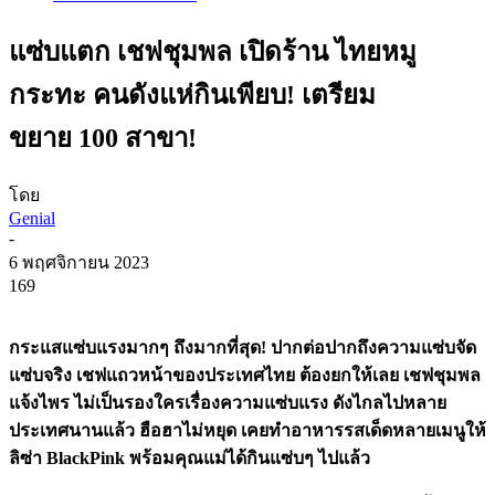
แซ่บแตก เชฟชุมพล เปิดร้าน ไทยหมู
กระทะ คนดังแห่กินเพียบ! เตรียม
ขยาย 100 สาขา!
โดย
Genial
-
6 พฤศจิกายน 2023
169
กระแสแซ่บแรงมากๆ ถึงมากที่สุด! ปากต่อปากถึงความแซ่บจัด
แซ่บจริง เชฟแถวหน้าของประเทศไทย ต้องยกให้เลย เชฟชุมพล
แจ้งไพร ไม่เป็นรองใครเรื่องความแซ่บแรง ดังไกลไปหลาย
ประเทศนานแล้ว ฮือฮาไม่หยุด เคยทำอาหารรสเด็ดหลายเมนูให้
ลิซ่า BlackPink พร้อมคุณแม่ได้กินแซ่บๆ ไปแล้ว