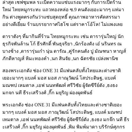
ล่าสุด เชฟชุมพล ระเบิดความแซ่บแรงมากๆ กับการเปิดร้าน
ใหม่ ไทยหมูกระทะ แถวทองหล่อ ซ.9 คนดังเยอะมากๆ แห่มา
กิน ต่างพูดตรงกันว่าแซ่บสุดฤทธิ์ คุณภาพอาหารคัดสรรมา
อย่างดีเยี่ยม ร้านบรรยากาศไฮโซ แต่ราคาโอ้โห! ไม่แพงเลย
ดาราดังๆ ที่มากินที่ร้าน ไทยหมูกระทะ เช่น ดารารุ่นใหญ่ นัก
ธุรกิจพันล้าน โก้ ธีรศักดิ์ พันธุจริยา ,นักร้องดัง เอ๋ นรินทร ณ
บางช้าง ,ดารารุ่นเก๋า นุ่น ดารัณ ,คู่รักคนดัง ปู มัณฑนา หาญส์
ภักดีหาญส์ หิมะทองคำ ,นก สินจัย ,นก ฉัตรชัย เปล่งพานิช
สองพระเอกดัง ช่อง ONE 31 มีแฟนคลับทั้งไทยและต่างชาติ
เยอะมากๆ แบงค์ มอส มอส ภาณุวัฒน์ โสประดิษฐ, แบงค์
มณฑป เหมตาล ,เอฟ นนทพัฒท์ ศรีวิชัย ผู้จัดซีรีย์ดัง ,ธงธง
มกจก นที ธีระเสรีวงศ์ ,กิ๊ก มยุริญ ผ่องผุดพันธ์
พระเอกดัง ช่อง ONE 31 มีแฟนคลับทั้งไทยและต่างชาติเยอะ
มากๆ แบงค์ มอส มอส ภาณุวัฒน์ โสประดิษฐ, แบงค์ มณฑป
เหมตาล ,เอฟ นนทพัฒท์ ศรีวิชัย ผู้จัดซีรีย์ดัง ,ธงธง มกจ๊ก นที ธีร
ะเสรีวงศ์ ,กิ๊ก มยุริญ ผ่องผุดพันธ์ ,พิม พิมพ์มาดา บริรักษ์ศุภกร