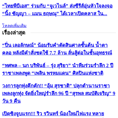
“ไทยพีบีเอส” ร่วมกับ “จูเวไนล์” ส่งซีรีส์อุ่นหัวใจลงจอ
“นิ้ง ชัญญา – แมน ธฤษณุ” ได้เวลาเปิดคลาส ใน...
โหลดเพิ่มเติม
เรื่องล่าสุด
“ปิ่น เลอลักษณ์” น้อมรับคำตัดสินศาลชั้นต้น น้ำตา
คลอ หลังมีคำสั่งชดใช้ 7.7 ล้าน ลั่นสู้ต่อในชั้นอุทธรณ์
“ทศพล – นก บริพันธ์ – รุ่ง สุริยา” นำทีมร่วมรำลึก 2 ปี
ราชาเพลงพูด “เพลิน พรหมแดน” ศิลปินแห่งชาติ
วงการลูกทุ่งคึกคัก!! “อุ้ม สุรชาติ” ปลุกตำนานราชา
เพลงลูกทุ่ง จัดยิ่งใหญ่รำลึก 96 ปี “สุรพล สมบัติเจริญ” 9
วัน 9 คืน
เปิดซิงจูบแรก!!! ริว รวินทร์ น้องใหม่ไฟแรง ทลาย