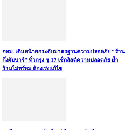
กทม. เดินหน้ายกระดับมาตรฐานความปลอดภัย “ร้าน
กึ่งผับบาร์” ทั่วกรุง ชู 17 เช็กลิสต์ความปลอดภัย ย้ำ
ร้านไม่พร้อม ต้องเร่งแก้ไข