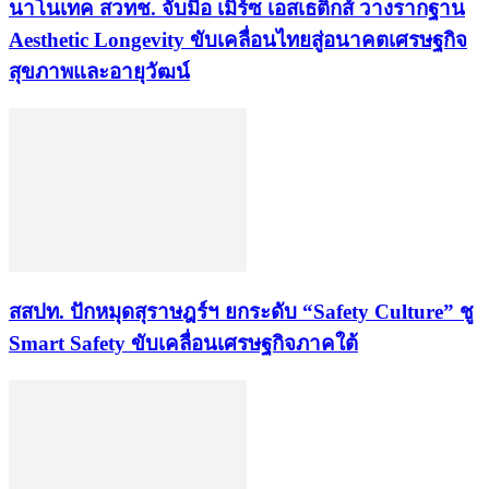
นาโนเทค สวทช. จับมือ เมิร์ซ เอสเธติกส์ วางรากฐาน
Aesthetic Longevity ขับเคลื่อนไทยสู่อนาคตเศรษฐกิจ
สุขภาพและอายุวัฒน์
สสปท. ปักหมุดสุราษฎร์ฯ ยกระดับ “Safety Culture” ชู
Smart Safety ขับเคลื่อนเศรษฐกิจภาคใต้