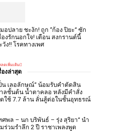
มอปลาย ชะงัก! ถูก “ก้อง ปิยะ” ซัก
รื่องรักนอกใจ! เตือน สงกรานต์นี้
ะวัง!! โรคทางเพศ
ลดเพิ่มเติม
รื่องล่าสุด
ปิ่น เลอลักษณ์” น้อมรับคำตัดสิน
าลชั้นต้น น้ำตาคลอ หลังมีคำสั่ง
ดใช้ 7.7 ล้าน ลั่นสู้ต่อในชั้นอุทธรณ์
ทศพล – นก บริพันธ์ – รุ่ง สุริยา” นำ
ีมร่วมรำลึก 2 ปี ราชาเพลงพูด