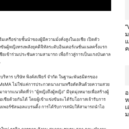
“
ม
เครือข่ายชั้นนำของผู้มีความมั่งคั่งสูงในเอเชีย
เปิดตัว
แ
ขันผู้หญิงทรงพลังยุคดิจิทัลระดับอินเตอร์เนชั่นแนลครั้งแรก
ค
ชียเข้าร่วมประชันความสามารถ
เพื่อก้าวสู่การเป็นแรงบันดาล
น
ี่บริหาร
บริษัท
พิงค์สเฟียร์
จำกัด
ในฐานะพันธมิตรของ
MsMA
ไม่ใช่แค่การประกวดนางงามหรือตัดสินด้วยความสวย
มาจากแนวคิดที่ว่า
“
ผู้หญิงถึงผู้หญิง
”
มีจุดมุ่งหมายเพื่อสร้างผู้
อ
เชียด้วยกันได้
โดยผู้เข้าแข่งขันจะได้รับโอกาสเจ้ารับการ
ห
เ
งเพอร์ซัลนอลแบรนดิ้ง
การได้รับการสนับให้สามารถนำไอ
ม