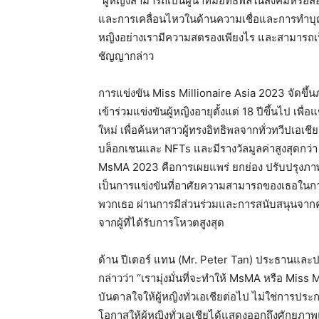
“
ผู้หญิงสามารถเป็นผู้นำที่มีอิทธิพลในสังคมหรือสื่
และการเคลื่อนไหวในด้านความเชื่อและการทำ
หญิงอย่างเรามีความสตรองเพียงไร
และสามารถเ
ชัญญากล่าว
การแข่งขัน
Miss Millionaire Asia 2023
จัดขึ้
เข้าร่วมแข่งขันผู้หญิงอายุตั้งแต่
18
ปีขึ้นไป
เพื่อ
ใหม่
เพื่อค้นหาสาวผู้ทรงอิทธิพลจากทั่วทวีปเอเชีย
บล็อกเชนและ
NFTs
และมีรางวัลมูลค่าสูงสุดกว่า
MsMA 2023
คือการเผยแพร่
ยกย่อง
ปรับปรุงภา
เป็นการแข่งขันที่อาศัยความสามารถของเธอในการ
พวกเธอ
ผ่านการมีส่วนร่วมและการสนับสนุนจาก
จากผู้ที่ได้รับการโหวตสูงสุด
ด้าน
ปีเตอร์
แทน
(Mr. Peter Tan)
ประธานและประ
กล่าวว่า
“
เรามุ่งมั่นที่จะทำให้
MsMA
หรือ
Miss Mi
บันดาลใจให้ผู้หญิงทั่วเอเชียต่อไป
ไม่ใช่การประ
โอกาสให้ผู้หญิงทั่วเอเชียได้แสดงออกถึงศักยภ