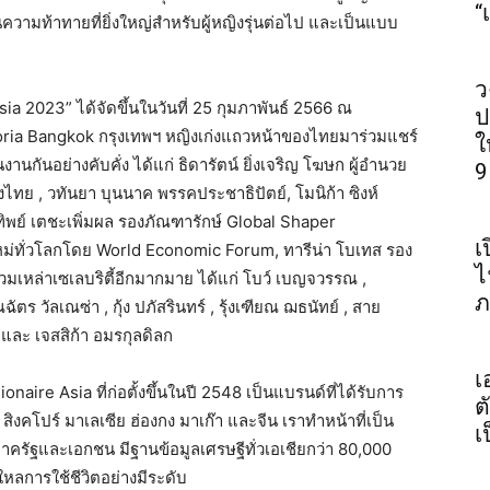
“
็นความท้าทายที่ยิ่งใหญ่สำหรับผู้หญิงรุ่นต่อไป
และเป็นแบบ
ว
Asia 2023”
ได้จัดขึ้นในวันที่
25
กุมภาพันธ์
2566
ณ
ป
oria Bangkok
กรุงเทพฯ
หญิงเก่งแถวหน้าของไทยมาร่วมแชร์
ใ
งานกันอย่างคับคั่ง
ได้แก่
ธิดารัตน์
ยิ่งเจริญ
โฆษก
ผู้อำนวย
9
งไทย
,
วทันยา
บุนนาค
พรรคประชาธิปัตย์
,
โมนิก้า
ซิงห์
ิพย์
เตชะเพิ่มผล
รองภัณฑารักษ์
Global Shaper
เ
ม่ทั่วโลกโดย
World Economic Forum,
ทารีน่า
โบเทส
รอง
ไ
่วมเหล่าเซเลบริตี้อีกมากมาย
ได้แก่ โบว์
เบญจวรรณ
,
ภ
ณฉัตร
วัลเณซ่า , กุ้ง
ปภัสรินทร์
, รุ้งเฑียณ
ฌธนัทย์
, สาย
า
และ เจสสิก้า
อมรกุลดิลก
เ
lionaire Asia
ที่ก่อตั้งขึ้นในปี
2548
เป็นแบรนด์ที่ได้รับการ
ต
สิงคโปร์
มาเลเซีย
ฮ่องกง
มาเก๊า
และจีน
เราทำหน้าที่เป็น
เ
งภาครัฐและเอกชน
มีฐานข้อมูลเศรษฐีทั่วเอเชียกว่า
80,000
ลงใหลการใช้ชีวิตอย่างมีระดับ