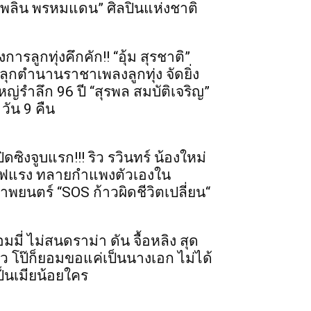
เพลิน พรหมแดน” ศิลปินแห่งชาติ
งการลูกทุ่งคึกคัก!! “อุ้ม สุรชาติ”
ลุกตำนานราชาเพลงลูกทุ่ง จัดยิ่ง
หญ่รำลึก 96 ปี “สุรพล สมบัติเจริญ”
 วัน 9 คืน
ปิดซิงจูบแรก!!! ริว รวินทร์ น้องใหม่
ฟแรง ทลายกำแพงตัวเองใน
าพยนตร์ “SOS ก้าวผิดชีวิตเปลี่ยน“
อมมี่ ไม่สนดราม่า ดัน จื้อหลิง สุด
ัว โป๊ก็ยอมขอแค่เป็นนางเอก ไม่ได้
ป็นเมียน้อยใคร