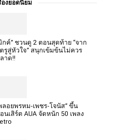
รื่องยอดนิยม
มิกค์” ชวนดู 2 ตอนสุดท้าย “จาก
ัตรูสู่หัวใจ” สนุกเข้มข้นไม่ควร
ลาด!!
พลอยพรหม-เพชร-โจนัส” ขึ้น
อนเสิร์ต AUA จัดหนัก 50 เพลง
etro