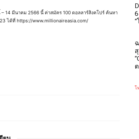
D
้
– 14
มีนาคม
2566
นี้
ค่าสมัคร
100
ดอลลาร์สิงคโปร์
ค้นหา
6
023
ได้ที่
https://www.millionaireasia.com/
“
ฉ
ส
“
ต
โห
เขียน