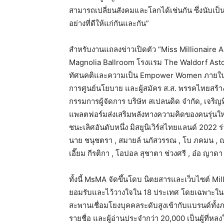
สามารถเปลี่ยนสังคมและโลกได้เช่นกัน
ซึ่งนับเป
อย่างที่ดีให้แก่กันและกัน
”
สำหรับงานแถลงข่าวเปิดตัว
“Miss Millionaire 
Magnolia Ballroom
โรงแรม
The Waldorf Ast
ทัศนคติและความเป็น
Empower Women
ภายใน
การศูนย์นโยบาย
และผู้สมัคร
ส
.
ส
.
พรรคไทยสร้า
กรรมการผู้จัดการ
บริษัท
สเปลนดิด
จำกัด
,
เจริญท
แพลตฟอร์มส่งเสริมพลังทางความคิดของคนรุ่นให
ชนะเลิศอันดับหนึ่ง
มิสยูนิเวิร์สไทยแลนด์
2022
ร
นาย
ชนุชตรา , สมายล์
นภัสวรรณ
, โบ
ภคมน , 
เอี๊ยม
กีรติกา , โอปอล
สุชาตา
ช่วงศรี , อ๋อ
ญาด
ทั้งนี้
MsMA
จัดขึ้นโดบ
นิตยสารและเว็บไซต์
Mil
ยอมรับและไว้วางใจใน
18
ประเทศ
โดยเฉพาะใน
สะพานเชื่อมโยงบุคคลระดับสูงเข้ากับแบรนด์ทั้
รายชื่อ
และผู้อ่านประจำกว่า
20,000
เป็นผู้ที่ห