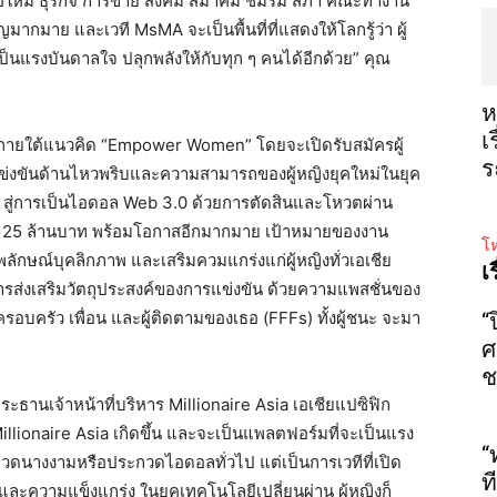
อใหม่
ธุรกิจ
การขาย
สังคม
สมาคม
ชมรม
สภา
คณะทำงาน
บุญมากมาย
และเวที
MsMA
จะเป็นพื้นที่ที่แสดงให้โลกรู้ว่า
ผู้
ป็นแรงบันดาลใจ
ปลุกพลังให้กับทุก
ๆ
คนได้อีกด้วย
”
คุณ
ห
เ
นภายใต้แนวคิด
“Empower Women”
โดยจะเปิดรับสมัครผู้
ร
แข่งขันด้านไหวพริบและความสามารถของผู้หญิงยุคใหม่ในยุค
สู่การเป็นไอดอล
Web 3.0
ด้วยการตัดสินและโหวตผ่าน
25
ล้านบาท
พร้อมโอกาสอีกมากมาย
เป้าหมายของงาน
โห
พลักษณ์บุคลิกภาพ
และเสริมควมแกร่งแก่ผู้หญิงทั่วเอเชีย
เ
ส่งเสริมวัตถุประสงค์ของการแข่งขัน
ด้วยความแพสชั่นของ
ครอบครัว
เพื่อน
และผู้ติดตามของเธอ
(FFFs)
ทั้งผู้ชนะ
จะมา
“
ศ
ช
ธานเจ้าหน้าที่บริหาร
Millionaire Asia
เอเชียแปซิฟิก
llionaire Asia
เกิดขึ้น
และจะเป็นแพลตฟอร์มที่จะเป็นแรง
“
กวดนางงามหรือประกวดไอดอลทั่วไป
แต่เป็นการเวทีที่เปิด
ท
าพและความแข็งแกร่ง
ในยุคเทคโนโลยีเปลี่ยนผ่าน
ผู้หญิงก็