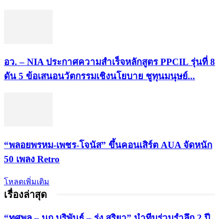
อว. – NIA ประกาศความสำเร็จหลักสูตร PPCIL รุ่นที่ 8
ดัน 5 ข้อเสนอนวัตกรรมเชิงนโยบาย ชูทุนมนุษย์...
“พลอยพรหม-เพชร-โจนัส” ขึ้นคอนเสิร์ต AUA จัดหนัก
50 เพลง Retro
โหลดเพิ่มเติม
เรื่องล่าสุด
“ทศพล – นก บริพันธ์ – รุ่ง สุริยา” นำทีมร่วมรำลึก 2 ปี