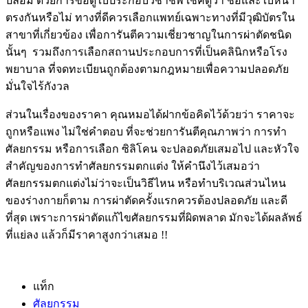
ปลอม
ด้วยการขอดูใบประกอบวิชาชีพ
เช็คดูว่า
ชื่อและใบหน้า
ตรงกันหรือไม่
ทางที่ดีควรเลือกแพทย์เฉพาะทางที่มีวุฒิบัตรใน
สาขาที่เกี่ยวข้อง
เพื่อการันตีความเชี่ยวชาญในการผ่าตัดชนิด
นั้นๆ
รวมถึงการเลือกสถานประกอบการที่เป็นคลินิกหรือโรง
พยาบาล
ที่จดทะเบียนถูกต้องตามกฎหมาย
เพื่อความปลอดภัย
มั่นใจไร้กังวล
ส่วนในเรื่องของราคา
คุณหมอได้ฝากข้อคิดไว้ด้วยว่า
ราคาจะ
ถูกหรือแพง
ไม่ใช่คำตอบ
ที่จะช่วยการันตีคุณภาพว่า
การทำ
ศัลยกรรม
หรือการเลือก
ซิลิโคน
จะปลอดภัยเสมอไป
และหัวใจ
สำคัญของการทำศัลยกรรมตกแต่ง
ให้คำนึงไว้เสมอว่า
ศัลยกรรมตกแต่งไม่ว่าจะเป็นวิธีไหน
หรือทำบริเวณส่วนไหน
ของร่างกายก็ตาม
การผ่าตัดครั้งแรกควรต้องปลอดภัย
และดี
ที่สุด
เพราะการผ่าตัดแก้ไขศัลยกรรมที่ผิดพลาด
มักจะได้ผลลัพธ์
ที่แย่ลง
แล้วก็มีราคาสูงกว่าเสมอ
!!
แท็ก
ศัลยกรรม