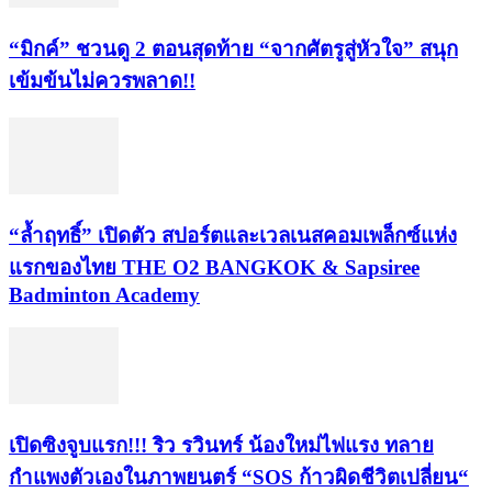
“มิกค์” ชวนดู 2 ตอนสุดท้าย “จากศัตรูสู่หัวใจ” สนุก
เข้มข้นไม่ควรพลาด!!
“ล้ำฤทธิ์” เปิดตัว สปอร์ตและเวลเนสคอมเพล็กซ์แห่ง
แรกของไทย THE O2 BANGKOK & Sapsiree
Badminton Academy
เปิดซิงจูบแรก!!! ริว รวินทร์ น้องใหม่ไฟแรง ทลาย
กำแพงตัวเองในภาพยนตร์ “SOS ก้าวผิดชีวิตเปลี่ยน“