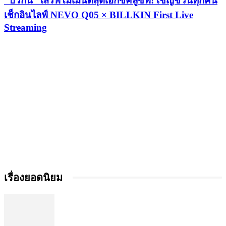
“บิวกิ้น” เสิร์ฟโมเมนต์สุดเอ็กซ์คลูซีฟ! เชิญชวนทุกคน
เช็กอินไลฟ์ NEVO Q05 × BILLKIN First Live
Streaming
เรื่องยอดนิยม