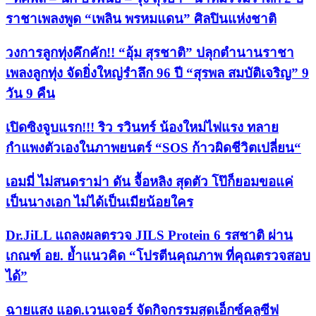
ราชาเพลงพูด “เพลิน พรหมแดน” ศิลปินแห่งชาติ
วงการลูกทุ่งคึกคัก!! “อุ้ม สุรชาติ” ปลุกตำนานราชา
เพลงลูกทุ่ง จัดยิ่งใหญ่รำลึก 96 ปี “สุรพล สมบัติเจริญ” 9
วัน 9 คืน
เปิดซิงจูบแรก!!! ริว รวินทร์ น้องใหม่ไฟแรง ทลาย
กำแพงตัวเองในภาพยนตร์ “SOS ก้าวผิดชีวิตเปลี่ยน“
เอมมี่ ไม่สนดราม่า ดัน จื้อหลิง สุดตัว โป๊ก็ยอมขอแค่
เป็นนางเอก ไม่ได้เป็นเมียน้อยใคร
Dr.JiLL แถลงผลตรวจ JILS Protein 6 รสชาติ ผ่าน
เกณฑ์ อย. ย้ำแนวคิด “โปรตีนคุณภาพ ที่คุณตรวจสอบ
ได้”
ฉายแสง แอด.เวนเจอร์ จัดกิจกรรมสุดเอ็กซ์คลูซีฟ