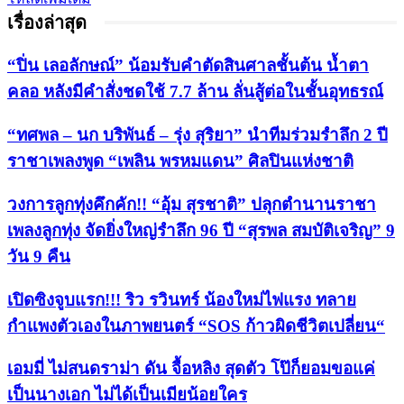
เรื่องล่าสุด
“ปิ่น เลอลักษณ์” น้อมรับคำตัดสินศาลชั้นต้น น้ำตา
คลอ หลังมีคำสั่งชดใช้ 7.7 ล้าน ลั่นสู้ต่อในชั้นอุทธรณ์
“ทศพล – นก บริพันธ์ – รุ่ง สุริยา” นำทีมร่วมรำลึก 2 ปี
ราชาเพลงพูด “เพลิน พรหมแดน” ศิลปินแห่งชาติ
วงการลูกทุ่งคึกคัก!! “อุ้ม สุรชาติ” ปลุกตำนานราชา
เพลงลูกทุ่ง จัดยิ่งใหญ่รำลึก 96 ปี “สุรพล สมบัติเจริญ” 9
วัน 9 คืน
เปิดซิงจูบแรก!!! ริว รวินทร์ น้องใหม่ไฟแรง ทลาย
กำแพงตัวเองในภาพยนตร์ “SOS ก้าวผิดชีวิตเปลี่ยน“
เอมมี่ ไม่สนดราม่า ดัน จื้อหลิง สุดตัว โป๊ก็ยอมขอแค่
เป็นนางเอก ไม่ได้เป็นเมียน้อยใคร