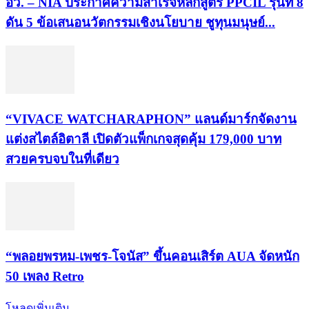
อว. – NIA ประกาศความสำเร็จหลักสูตร PPCIL รุ่นที่ 8
ดัน 5 ข้อเสนอนวัตกรรมเชิงนโยบาย ชูทุนมนุษย์...
“VIVACE WATCHARAPHON” แลนด์มาร์กจัดงาน
แต่งสไตล์อิตาลี เปิดตัวแพ็กเกจสุดคุ้ม 179,000 บาท
สวยครบจบในที่เดียว
“พลอยพรหม-เพชร-โจนัส” ขึ้นคอนเสิร์ต AUA จัดหนัก
50 เพลง Retro
โหลดเพิ่มเติม