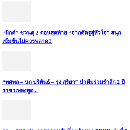
“มิกค์” ชวนดู 2 ตอนสุดท้าย “จากศัตรูสู่หัวใจ” สนุก
เข้มข้นไม่ควรพลาด!!
“ทศพล – นก บริพันธ์ – รุ่ง สุริยา” นำทีมร่วมรำลึก 2 ปี
ราชาเพลงพูด...