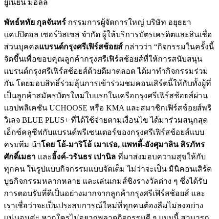
ยูเนี่ยน มอลล์
พัทธ์หทัย กุลจันทร์
กรรมการผู้จัดการใหญ่ บริษัท อยุธยา
แคปปิตอล เซอร์วิสเซส จำกัด ผู้ให้บริการบัตรเครดิตและสินเชื่อ
ส่วนบุคคล
แบรนด์กรุงศรีเฟิร์สช้อยส์
กล่าวว่า “กิจกรรมในครั้งนี้
จัดขึ้นเพื่อขอบคุณลูกค้ากรุงศรีเฟิร์สช้อยส์ที่ให้การสนับสนุน
แบรนด์กรุงศรีเฟิร์สช้อยส์ด้วยดีมาตลอด ได้มาทำกิจกรรมร่วม
กัน โดยมอบสิทธิ์ร่วมลุ้นการเข้าร่วมชมคอนเสิร์ตนี้ให้กับทั้งผู้ที่
เป็นลูกค้าสมัครบัตรใหม่ใบแรกในเครือกรุงศรีเฟิร์สช้อยส์ผ่าน
แอปพลิเคชัน UCHOOSE หรือ KMA และสมาชิกเฟิร์สช้อยส์พริ
วิเลจ BLUE PLUS+ ที่ได้ใช้จ่ายตามเงื่อนไข ได้มาร่วมสนุกสุด
เอ็กซ์คลูซีฟกับแบรนด์พรีเซนเตอร์ของกรุงศรีเฟิร์สช้อยส์แบบ
ครบทีม นำ
โดย โอ้-มาริโอ้ เมาเร่อ
, แพทตี้-อังศุมาลิน สิรภัทร
ศักดิ์เมธา
และ
อิ้งค์-วรันธร เปานิล
ที่มาส่งมอบความสุขให้กับ
ทุกคน ในรูปแบบกิจกรรมแบบจัดเต็ม ไม่ว่าจะเป็น มินิคอนเสิร์ต
บูธกิจกรรมหลากหลาย และเล่นเกมส์ชิงรางวัลต่าง ๆ ซึ่งได้รับ
การตอบรับที่ดีเป็นอย่างมากจากลูกค้ากรุงศรีเฟิร์สช้อยส์ และ
เราเชื่อว่าจะเป็นประสบการณ์ใหม่ที่ทุกคนต้องลืมไม่ลงอย่าง
แน่นอนค่ะ หากใครไม่อยากพลาดกิจกรรมดี ๆ แบบนี้ สามารถ