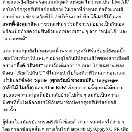
ด้วยแสง-สี-เสียง พร้อมเกมส์สุดล้ำแห่งยุค ไม่ว่าจะเป็น ‘Live AR’
หาโลโก้กรุงศรีเฟิร์สช้อยส์ภายในเวลาที่กำหนด ต่อด้วยเกมส์
ตอบคำถามชิงรางวัลที่ได้ 2 พรีเซ็นเตอร์ คือ
โอ้-มาริโอ้
และ
แพทตี้-อังศุมาลิน
มาชวนแฟน ๆ ร่วมกิจกรรมอย่างเป็นกันเอง
พร้อมปิดท้ายความฟินด้วยบทเพลงเพราะ ๆ จาก ”หนุ่มโอ้” และ
“สาวแพทตี้”
แต่ความสนุกยังไม่หมดแค่นี้ เพราะกรุงศรีเฟิร์สช้อยส์ยังขนบิ๊ก
เซอร์ไพรส์มาให้แฟน ๆ อย่างจุใจกับมินิคอนเสิร์ตของสาวเสียงดี
อย่าง
“อิ้งค์-วรันธร”
แบบจัดเต็มกว่า 13 เพลง โดยเฉพาะเพลง
พิเศษ “เฟียสไปกับ U” ที่ไม่เคยนำไปร้องที่เวทีไหนมาก่อน และ
แร็ปเปอร์ชื่อดัง ‘
Sprite’ (ศุกลวัฒน์ พวงสมบัติ), ‘Guygeegee’
(กล้าไม้ ไมเกิ้ล)
และ
‘Don Kids’
เรียกว่างานนี้ทุกคนได้ความ
สุขและความสนุกเต็มอิ่มกลับบ้านไปเต็ม ๆ สมกับเป็นความ
พิเศษที่ตั้งใจเลือกสรรให้กับสมาชิกบัตรกรุงศรีเฟิร์สช้อยส์
เท่านั้น
ผู้ที่สนใจสมัครบัตรกรุงศรีเฟิร์สช้อยส์ สามารถสมัครได้ง่าย ๆ
โดยกรอกข้อมูลสั้น ๆ ทางเว็บไซต์ https://bit.ly/ApplyXU-PR เพื่อ