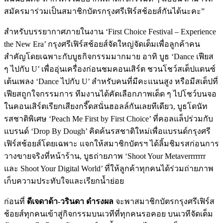
สมัครมาร่วมเป็นสมาชิกบัตรกรุงศรีเฟิร์สช้อยส์กันได้นะคะ”
สำหรับบรรยากาศภายในงาน ‘First Choice Festival – Experience
the New Era’ กรุงศรีเฟิร์สช้อยส์จัดใหญ่จัดเต็มเพื่อลูกค้าคน
สำคัญโดยเฉพาะกับบูธกิจกรรมมากมาย อาทิ บูธ ‘Dance เฟียส
ๆ ไปกับ U’ เพื่ออุ่นเครื่องก่อนชมคอนเสิร์ต ชวนโชว์สเต็ปแดนซ์
เต้นเพลง ‘Dance ไปกับ U’ สำหรับคนที่มีคะแนนสูง หรือมีสเต็ปที่
เฟียสถูกใจกรรมการ ทีมงานได้คัดเลือกภาพเด็ด ๆ ไปโชว์บนจอ
ในคอนเสิร์ตเรียกเสียงกรี๊ดสนั่นฮอลล์กันเลยทีเดียว, บูธโดนัท
รสชาติพิเศษ ‘Peach Me First by First Choice’ ที่คอลแล็ปร่วมกับ
แบรนด์ ‘Drop By Dough’ คิดค้นรสชาติใหม่เพื่อแบรนด์กรุงศรี
เฟิร์สช้อยส์โดยเฉพาะ แจกให้สมาชิกบัตรฯ ได้ลิ้มชิมรสก่อนการ
วางขายจริงที่หน้าร้าน, บูธถ่ายภาพ ‘Shoot Your Metaverrrrrrr
และ Shoot Your Digital World’ ที่ให้ลูกค้าทุกคนได้ร่วมถ่ายภาพ
เก็บความประทับใจและเรียกน้ำย่อย
ก่อนที่
ดีเจดาด้า
-วรินดา ดำรงผล
จะพาสมาชิกบัตรกรุงศรีเฟิร์ส
ช้อยส์ทุกคนเข้าสู่กิจกรรมบนเวทีที่ทุกคนรอคอย บนเวทีจัดเต็ม