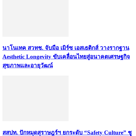
นาโนเทค สวทช. จับมือ เมิร์ซ เอสเธติกส์ วางรากฐาน
Aesthetic Longevity ขับเคลื่อนไทยสู่อนาคตเศรษฐกิจ
สุขภาพและอายุวัฒน์
สสปท. ปักหมุดสุราษฎร์ฯ ยกระดับ “Safety Culture” ชู