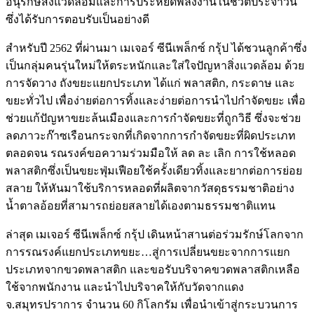
อนุรักษ์สิ่งแวดล้อมและการประหยัดพลังงานในชีวิตประจำวัน
ซึ่งได้รับการตอบรับเป็นอย่างดี
สำหรับปี 2562 ที่ผ่านมา เมเจอร์ ซีนีเพล็กซ์ กรุ้ป ได้ชวนลูกค้าซึ่ง
เป็นกลุ่มคนรุ่นใหม่ให้ตระหนักและใส่ใจปัญหาสิ่งแวดล้อม ด้วย
การจัดวาง ถังขยะแยกประเภท ได้แก่ พลาสติก, กระดาษ และ
ขยะทั่วไป เพื่อง่ายต่อการทิ้งและง่ายต่อการนำไปกำจัดขยะ เพื่อ
ช่วยแก้ปัญหาขยะล้นเมืองและการกำจัดขยะที่ถูกวิธี ซึ่งจะช่วย
ลดภาวะก๊าซเรือนกระจกที่เกิดจากการกำจัดขยะที่ผิดประเภท
ตลอดจน รณรงค์ขอความร่วมมือให้ ลด ละ เลิก การใช้หลอด
พลาสติกซึ่งเป็นขยะฟุ่มเฟือยใช้ครั้งเดียวทิ้งและยากต่อการย่อย
สลาย ให้หันมาใช้บริการหลอดที่ผลิตจากวัสดุธรรมชาติอย่าง
น้ำตาลอ้อยที่สามารถย่อยสลายได้เองตามธรรมชาติแทน
ล่าสุด เมเจอร์ ซีนีเพล็กซ์ กรุ้ป เดินหน้าสานต่อร่วมรักษ์โลกจาก
การรณรงค์แยกประเภทขยะ…สู่การเปลี่ยนขยะจากการแยก
ประเภทจากขวดพลาสติก และขอรับบริจาคขวดพลาสติกเหลือ
ใช้จากพนักงาน และนำไปบริจาคให้กับวัดจากแดง
จ.สมุทรปราการ จำนวน 60 กิโลกรัม เพื่อนำเข้าสู่กระบวนการ