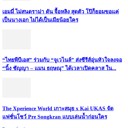
เอมมี่ ไม่สนดราม่า ดัน จื้อหลิง สุดตัว โป๊ก็ยอมขอแค่
เป็นนางเอก ไม่ได้เป็นเมียน้อยใคร
“ไทยพีบีเอส” ร่วมกับ “จูเวไนล์” ส่งซีรีส์อุ่นหัวใจลงจอ
“นิ้ง ชัญญา – แมน ธฤษณุ” ได้เวลาเปิดคลาส ใน...
​The Xperience World เกาะสมุย x Kai UKAS จัด
แฟชั่นโชว์ Pre Songkran แบบเล่นน้ำก่อนใคร