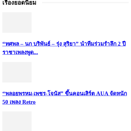
เรื่องยอดนิยม
“ทศพล – นก บริพันธ์ – รุ่ง สุริยา” นำทีมร่วมรำลึก 2 ปี
ราชาเพลงพูด...
“พลอยพรหม-เพชร-โจนัส” ขึ้นคอนเสิร์ต AUA จัดหนัก
50 เพลง Retro