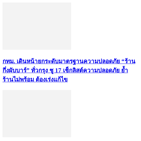
กทม. เดินหน้ายกระดับมาตรฐานความปลอดภัย “ร้าน
กึ่งผับบาร์” ทั่วกรุง ชู 17 เช็กลิสต์ความปลอดภัย ย้ำ
ร้านไม่พร้อม ต้องเร่งแก้ไข