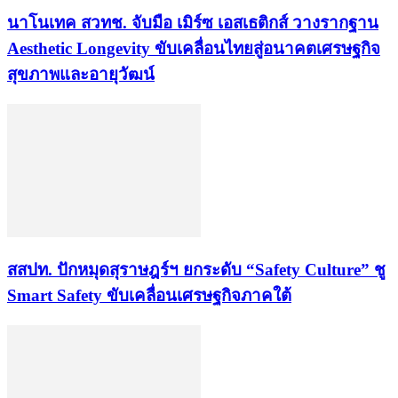
นาโนเทค สวทช. จับมือ เมิร์ซ เอสเธติกส์ วางรากฐาน
Aesthetic Longevity ขับเคลื่อนไทยสู่อนาคตเศรษฐกิจ
สุขภาพและอายุวัฒน์
สสปท. ปักหมุดสุราษฎร์ฯ ยกระดับ “Safety Culture” ชู
Smart Safety ขับเคลื่อนเศรษฐกิจภาคใต้