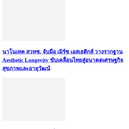
นาโนเทค สวทช. จับมือ เมิร์ซ เอสเธติกส์ วางรากฐาน
Aesthetic Longevity ขับเคลื่อนไทยสู่อนาคตเศรษฐกิจ
สุขภาพและอายุวัฒน์