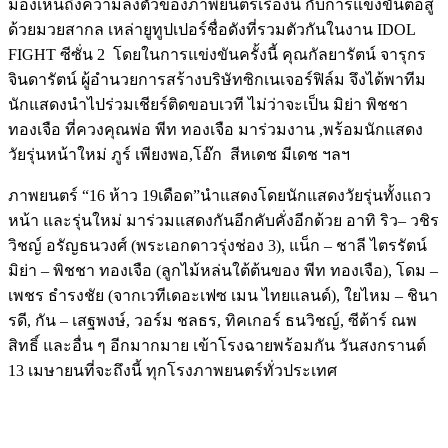
มองเห็นถึงความลงตัวของภาพยนตร์เรื่องนี้
กับการแข่งขันต่อสู้
ด้วยมวยสากล
เหล่ายูทูปเปอร์ชื่อดังที่รวมตัวกันในงาน
IDOL
FIGHT
ซีซั่น
2
โดยในการแข่งขันครั้งนี้
คุณกัลยารัตน์
จารุกร
จินดารัตน์
ผู้อำนวยการสร้างบริษัทซิกเนเจอร์ฟิล์ม
จึงได้พาทีม
นักแสดงนำไปร่วมเชียร์ติดขอบเวที
ไม่ว่าจะเป็น
มิย่า
พิชชา
ทองเจือ
ที่ควงคุณพ่อ
พีท
ทองเจือ
มาร่วมงาน
,
พร้อมนักแสดง
วัยรุ่นหน้าใหม่
ภูร์
เพียงพอ
,
โอ๊ก
สีหเดช
มีเดช
ฯลฯ
ภาพยนตร์
“16
ห้าว
19
เดือด
”
นำแสดงโดยนักแสดงวัยรุ่นทั้งแถว
หน้า
และรุ่นใหม่
มาร่วมแสดงกันอีกคับคั่งอีกด้วย
อาทิ
ริว
–
วชิร
วิชญ์
อรัญธนวงศ์
(
พระเอกดาวรุ่งช่อง
3),
แน็ก
–
ชาลี
ไตรรัตน์
มิย่า
–
พิชชา
ทองเจือ
(
ลูกไม้หล่นใต้ต้นของ
พีท
ทองเจือ
),
โดม
–
เพชร
ธํารงชัย
(
จากเวทีเดอะเฟซ
เมน
ไทยแลนด์
),
ใยไหม
–
ชินา
รดี
,
กัน
–
เสฐพงษ์
,
วอร์ม
ชลธร
,
ทิคเกอร์
ธนวิชญ์
,
ซีต้าร์
ณพ
สิทธิ์
และอื่น
ๆ
อีกมากมาย
เข้าโรงฉายพร้อมกัน
วันสงกรานต์
13
เมษายนที่จะถึงนี้
ทุกโรงภาพยนตร์ทั่วประเทศ