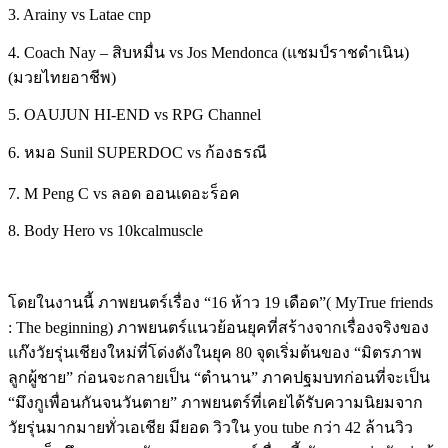
3. Arainy vs Latae cnp
4. Coach Nay –
สิบหมื่น
vs Jos Mendonca (
แชมป์ราชดำเนิน
)
(
มวยไทยอาชีพ
)
5. OAUJUN HI-END vs RPG Channel
6.
หมอ
Sunil SUPERDOC vs
ก้องธรณี
7. M Peng C vs
ลอด
ออนเดอะร็อค
8. Body Hero vs 10kcalmuscle
โดยในงานนี้
ภาพยนตร์เรื่อง
“16
ห้าว
19
เดือด
”( MyTrue friends
: The beginning)
ภาพยนตร์แนวย้อนยุคที่สร้างจากเรื่องจริงของ
แก๊งวัยรุ่นเชียงใหม่ที่โด่งดังในยุค
80
จุดเริ่มต้นของ
“
มิตรภาพ
ลูกผู้ชาย
”
ก่อนจะกลายเป็น
“
ตํานาน
”
ภาคปฐมบทก่อนที่จะเป็น
“
มึงกูเพื่อนกันจนวันตาย
”
ภาพยนตร์ที่เคยได้รับความนิยมจาก
วัยรุ่นมากมายทั่วเอเชีย
มียอด
วิวใน
you tube
กว่า
42
ล้านวิว