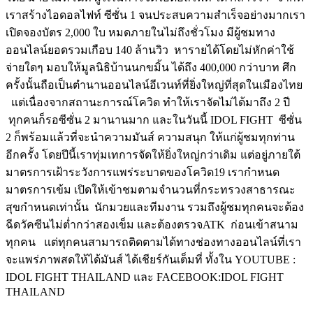
เราสร้างไอดอลไฟท์
ซีซั่น
1
จนประสบความสำเร็จอย่างมาก
เรา
เปิดจองบัตร
2,000
ใบ
หมดภายในไม่ถึงชั่วโมง
มีผู้ชมทาง
ออนไลน์ยอดรวมเกือบ
140
ล้านวิว
หารายได้โดยไม่หักค่าใช้
จ่ายใดๆ
มอบให้มูลนิธิบ้านนกขมิ้น
ได้ถึง
400,000
กว่าบาท
ศึก
ครั้งนั้นถือเป็นตำนานออนไลน์อีเวนท์ที่ยิ่งใหญ่ที่สุดในเมืองไทย
แต่เนื่องจากสถานะการณ์โควิด
ทำให้เราจัดไม่ได้มาถึง
2
ปี
ทุกคนก็รอซีซั่น
2
มานานมาก
และในวันนี้
IDOL FIGHT
ซีซั่น
2
ก็พร้อมแล้วที่จะนำความมันส์
ความสนุก
ให้แก่ผู้ชมทุกท่าน
อีกครั้ง
โดยปีนี้เราทุ่มเทการจัดให้ยิ่งใหญ่กว่าเดิม
แต่อยู่ภายใต้
มาตรการเฝ้าระวังการแพร่ระบาดของโควิด
19
เรากำหนด
มาตรการเข้ม
เปิดให้เข้าชมตามจำนวนที่กระทรวงสาธารณะ
สุขกำหนดเท่านั้น
นักมวยและทีมงาน
รวมถึงผู้ชมทุกคนจะต้อง
ฉีดวัคซีนไม่ต่ำกว่าสองเข็ม
และต้องตรวจ
ATK
ก่อนเข้าสนาม
ทุกคน
แต่ทุกคนสามารถติดตามได้ทางช่องทางออนไลน์ที่เรา
จะแพร่ภาพสดให้ได้มันส์
ได้เชียร์กันเต็มที่
ทั้งใน
YOUTUBE :
IDOL FIGHT THAILAND
และ
FACEBOOK:IDOL FIGHT
THAILAND