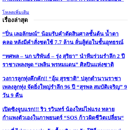
โหลดเพิ่มเติม
เรื่องล่าสุด
“ปิ่น เลอลักษณ์” น้อมรับคำตัดสินศาลชั้นต้น น้ำตา
คลอ หลังมีคำสั่งชดใช้ 7.7 ล้าน ลั่นสู้ต่อในชั้นอุทธรณ์
“ทศพล – นก บริพันธ์ – รุ่ง สุริยา” นำทีมร่วมรำลึก 2 ปี
ราชาเพลงพูด “เพลิน พรหมแดน” ศิลปินแห่งชาติ
วงการลูกทุ่งคึกคัก!! “อุ้ม สุรชาติ” ปลุกตำนานราชา
เพลงลูกทุ่ง จัดยิ่งใหญ่รำลึก 96 ปี “สุรพล สมบัติเจริญ” 9
วัน 9 คืน
เปิดซิงจูบแรก!!! ริว รวินทร์ น้องใหม่ไฟแรง ทลาย
กำแพงตัวเองในภาพยนตร์ “SOS ก้าวผิดชีวิตเปลี่ยน“