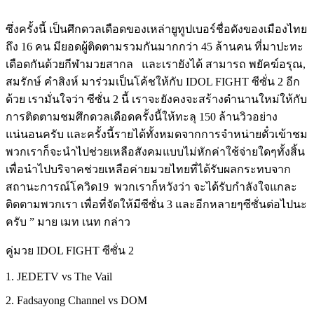
ซึ่งครั้งนี้
เป็นศึกดวลเดือดของเหล่ายูทูปเบอร์ชื่อดังของเมืองไทย
ถึง
16
คน
มียอดผู้ติดตามรวมกันมากกว่า
45
ล้านคน
ที่มาปะทะ
เดือดกันด้วยกีฬามวยสากล
และเรายังได้
สามารถ
พยัคฆ์อรุณ
,
สมรักษ์
คำสิงห์
มาร่วมเป็นโค้ชให้กับ
IDOL FIGHT
ซีซั่น
2
อีก
ด้วย
เรามั่นใจว่า
ซีซั่น
2
นี้
เราจะยังคงจะสร้างตำนานใหม่ให้กับ
การติดตามชมศึกดวลเดือดครั้งนี้ให้ทะลุ
150
ล้านวิวอย่าง
แน่นอนครับ
และครั้งนี้รายได้ทั้งหมดจากการจำหน่ายตั๋วเข้าชม
พวกเราก็จะนำไปช่วยเหลือสังคมแบบไม่หักค่าใช้จ่ายใดๆทั้งสิ้น
เพื่อนำไปบริจาคช่วยเหลือค่ายมวยไทยที่ได้รับผลกระทบจาก
สถานะการณ์โควิด
19
พวกเราก็หวังว่า
จะได้รับกำลังใจแกละ
ติดตามพวกเรา
เพื่อที่จัดให้มีซีซั่น
3
และอีกหลายๆซีซั่นต่อไปนะ
ครับ
”
มาย
เมท
เนท
กล่าว
คู่มวย
IDOL FIGHT
ซีซั่น
2
1. JEDETV vs The Vail
2. Fadsayong Channel vs DOM