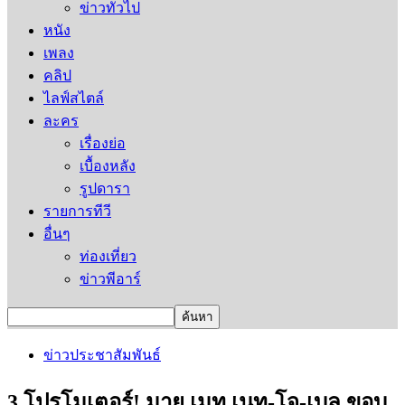
ข่าวทั่วไป
หนัง
เพลง
คลิป
ไลฟ์สไตล์
ละคร
เรื่องย่อ
เบื้องหลัง
รูปดารา
รายการทีวี
อื่นๆ
ท่องเที่ยว
ข่าวพีอาร์
ข่าวประชาสัมพันธ์
3 โปรโมเตอร์! มาย เมท เนท-โจ-เบล ขอบ