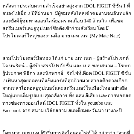
หลังจากประสบความสำเร็จอย่างสูงจาก
IDOL FIGHT
ซีซั่น
1
ที่
จบลงไปเมื่อ
2
ปีที่ผ่านมา
มีผู้ชมหลั่งไหลเข้าชมงานจนล้นทะลัก
และยังมีผู้ชมทางออนไลน์ยอดรวมเกือบ
140
ล้านวิว
เพื่อชม
สตรีมเมอร์และยูทูปเบอร์ชื่อดังเข้าร่วมสังเวียน
โดยมี
โปรโมเตอร์ใหญ่ของงานคือ
มาย
เมท
เนท
(My Mate Nate)
สามโปรโมเตอร์มือทอง
ได้แก่
มาย
เมท
เนท
–
ผู้สร้างโปรเจกต์
โจ
นพรัตน์
–
ผู้สร้างสรรโปรดักชั่น
และ
เบล
ขอบสนาม
–
โฆษก
ผู้ประกาศ
พิธีกร
และนักพากย์
จัดไฟท์เดือด
IDOL FIGHT
ซีซั่น
2
เฟ้นหาสุดยอดคนที่แข็งแกร่งที่สุดด้วยมวยสากล
ศึกดวลเดือด
จากเหล่าไอดอลยูทูปเบอร์และสตรีมเมอร์ในเมืองไทย
อย่างยิ่ง
ใหญ่แบบเต็มรูปแบบ
สุดอลังการ
ทั้ง
แสง
สี
เสียง
และถ่ายทอดสด
ทางช่องทางออนไลน์
IDOL FIGHT
ทั้งใน
youtube
และ
Facebook
จาก
สนาม
เวิล์ดสยาม
สเตเดี้ยม
ตะวันนา
บางกะปิ
โดย
มาย
เมท
เนท
ผู้ริเริ่มการจัดไอดอลไฟท์
ได้
กล่าวว่า
“
จากที่