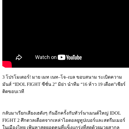
3
โปรโมเตอร์
!
มาย
เมท
เนท
–
โจ
–
เบล
ขอบสนาม
ระเบิดความ
มันส์
“IDOL FIGHT
ซีซั่น
2”
มิย่า
นำทีม
“16
ห้าว
19
เดือด
”
เชียร์
ติดขอบเวที
กลับมาเรียกเสียงเฮดังๆ
กันอีกครั้งกับทัวร์นาเมนต์ใหญ่
IDOL
FIGHT 2
ศึกดวลเดือดจากเหล่าไอดอลยูทูปเบอร์และสตรีมเมอร์
ในเมืองไทย
เฟ้นหาสุดยอดคนที่แข็งแกร่งที่สุดด้วยมวยสากล