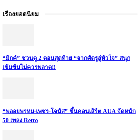
เรื่องยอดนิยม
“มิกค์” ชวนดู 2 ตอนสุดท้าย “จากศัตรูสู่หัวใจ” สนุก
เข้มข้นไม่ควรพลาด!!
“พลอยพรหม-เพชร-โจนัส” ขึ้นคอนเสิร์ต AUA จัดหนัก
50 เพลง Retro