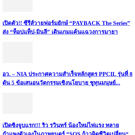
เปิดตัว!! ซีรีส์วายฟอร์มยักษ์ “PAYBACK The Series”
ส่ง “ท็อปแท็ป-มินลี” เดินเกมแค้นแฉวงการมายา
อว. – NIA ประกาศความสำเร็จหลักสูตร PPCIL รุ่นที่ 8
ดัน 5 ข้อเสนอนวัตกรรมเชิงนโยบาย ชูทุนมนุษย์...
เปิดซิงจูบแรก!!! ริว รวินทร์ น้องใหม่ไฟแรง ทลาย
กำแพงตัวเองในภาพยนตร์ “SOS ก้าวผิดชีวิตเปลี่ยน“