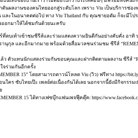
ื่อบันเทิงของบ้านเราว่าไม่ด้อยไปกว่าประเทศอื่นๆ มีพร้อมทั้งคนเ
รผลักดันผลงานของคนไทยออกสู่ระดับโลก เพราะ Viu เป็นบริการช่อง
น และในอนาคตต่อไป ทาง Viu Thailand กับ คุณชายอดัม ก็จะมีโปร
พออกมาให้ได้ชมกันด้วยนะครับ
่ตบเท้าเข้าชมซีรีส์และร่วมแสดงความยินดีกันอย่างคับคั่ง อาทิ 
ภัทรานุกุล และอีกมากมาย พร้อมด้วยสื่อมวลชนร่วมชม ซีรีส์ “R
ิ่มแล้ว ตัวแทนนักแสดงร่วมกันขอบคุณและฝากติดตามผลงาน ซีรีส์ 
จร่วมกันอีกครั้ง
EMBER 15” โดยสามารถดาวน์โหลด Viu (วิว) ฟรีทาง https://bit.ly/3
ก่อนใคร ซับไทยเป๊ะ เพลย์ต่อเนื่องกันได้เลย นอกจากนี้ยังมีกิจกร
ย
R 15 ได้ทางเฟซบุ๊กแฟนเพจฟุ๊คดุ๊ค: https://www.facebook.com/fu