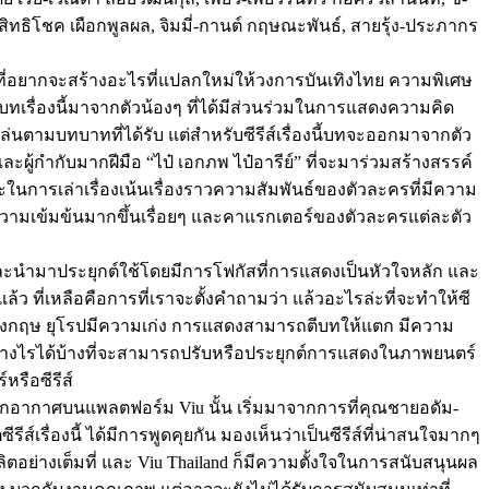
่-สิทธิโชค เผือกพูลผล, จิมมี่-กานต์ กฤษณะพันธ์, สายรุ้ง-ประภากร
จที่อยากจะสร้างอะไรที่แปลกใหม่ให้วงการบันเทิงไทย ความพิเศษ
่าบทเรื่องนี้มาจากตัวน้องๆ ที่ได้มีส่วนร่วมในการแสดงความคิด
นตามบทบาทที่ได้รับ แต่สำหรับซีรีส์เรื่องนี้บทจะออกมาจากตัว
ผู้กำกับมากฝีมือ “ไป๋ เอกภพ ไป๋อารีย์” ที่จะมาร่วมสร้างสรรค์
ในการเล่าเรื่องเน้นเรื่องราวความสัมพันธ์ของตัวละครที่มีความ
ละความเข้มข้นมากขึ้นเรื่อยๆ และคาแรกเตอร์ของตัวละครแต่ละตัว
และนำมาประยุกต์ใช้โดยมีการโฟกัสที่การแสดงเป็นหัวใจหลัก และ
ล้ว ที่เหลือคือการที่เราจะตั้งคำถามว่า แล้วอะไรล่ะที่จะทำให้ซี
า อังกฤษ ยุโรปมีความเก่ง การแสดงสามารถตีบทให้แตก มีความ
ทำอย่างไรได้บ้างที่จะสามารถปรับหรือประยุกต์การแสดงในภาพยนตร์
หรือซีรีส์
ออกอากาศบนแพลตฟอร์ม Viu นั้น เริ่มมาจากการที่คุณชายอดัม-
ส์เรื่องนี้ ได้มีการพูดคุยกัน มองเห็นว่าเป็นซีรีส์ที่น่าสนใจมากๆ
ตอย่างเต็มที่ และ Viu Thailand ก็มีความตั้งใจในการสนับสนุนผล