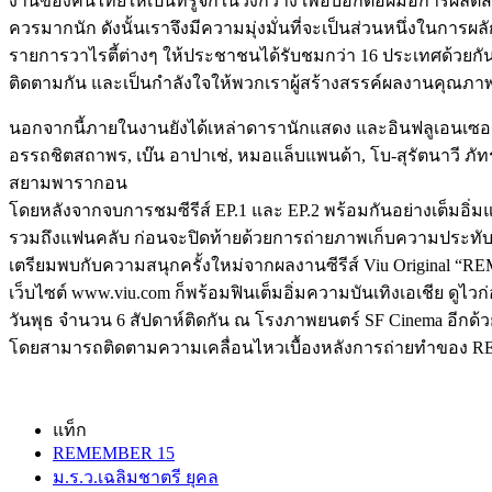
งานของคนไทยให้เป็นที่รู้จักในวงกว้าง เพื่อบอกต่อฝีมือการผลิตส
ควรมากนัก ดังนั้นเราจึงมีความมุ่งมั่นที่จะเป็นส่วนหนึ่งในกา
รายการวาไรตี้ต่างๆ ให้ประชาชนได้รับชมกว่า 16 ประเทศด้วยกั
ติดตามกัน และเป็นกำลังใจให้พวกเราผู้สร้างสรรค์ผลงานคุณภา
นอกจากนี้ภายในงานยังได้เหล่าดารานักแสดง และอินฟลูเอนเซอร์ที
อรรถชิตสถาพร, เบ๊น อาปาเช่, หมอแล็บแพนด้า, โบ-สุรัตนาวี 
สยามพารากอน
โดยหลังจากจบการชมซีรีส์ EP.1 และ EP.2 พร้อมกันอย่างเต็มอ
รวมถึงแฟนคลับ ก่อนจะปิดท้ายด้วยการถ่ายภาพเก็บความประทับใ
เตรียมพบกับความสนุกครั้งใหม่จากผลงานซีรีส์ Viu Original “REM
เว็บไซต์ www.viu.com ก็พร้อมฟินเต็มอิ่มความบันเทิงเอเชีย ดูไว
วันพุธ จำนวน 6 สัปดาห์ติดกัน ณ โรงภาพยนตร์ SF Cinema อีกด้ว
โดยสามารถติดตามความเคลื่อนไหวเบื้องหลังการถ่ายทำของ REMEMBE
แท็ก
REMEMBER 15
ม.ร.ว.เฉลิมชาตรี ยุคล