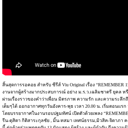
สิ้นสุดการรอคอย สำหรับ ซีรีส์ Viu Original เรื่อง “REMEMBER 1
งานจากผู้สร้างมากประสบการณ์ อย่าง ม.ร.ว.เฉลิมชาตรี ยุคล หร
ผ่านเรื่องราวของคำว่าเพื่อน มิตรภาพ ความรัก และความระลึกถึง
เต็มๆได้ ออกอากาศทุกวันอังคาร-พุธ เวลา 20.00 น. เริ่มตอนแรก ว
โดยบรรยากาศในงานรอบปฐมทัศน์ เปิดตัวด้วยเพลง “REMEMBER 15” 
รีน-ดุสิตา กิติสาระกุลชัย , มิ้น-ทสมา เทศน์ธรรม,มิวสิค-จิดาภา คง
นี้ ต่อด้วยร่วมพูดคุยกับ 13 นักแสดง ผู้สร้าง และผู้กำกับ ถึงความ