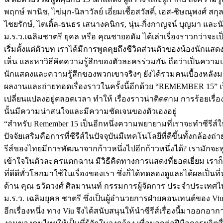
พฤกษ์ พานิช, ไข่มุก-นิลาวัลย์ เอี่ยมเชื้อสวัสดิ์, เอส-ชิษณุพงศ์
ไชยรักษ์, ไตเติ้ล-ธนธร เสนางคนิกร, นุ่น-กิ่งกาญจน์ บุญมา และนั
ม.ร.ว.เฉลิมชาตรี ยุคล หรือ คุณชายอดัม ได้เล่าเรื่องราวกว่า
เริ่มตั้งแต่ตัวบท เราได้มีการพูดคุยถึงชีวิตส่วนตัวของน้องนักแส
เห็น และหาวิธีคิดความรู้สึกของตัวละครร่วมกัน ถือว่าเป็นความ
นักแสดงและความรู้สึกของพวกเขาจริงๆ ยังได้รวมคนเบื้องหลังมาก
ผลงานและถ่ายทอดเรื่องราวในครั้งนี้อีกด้วย “REMEMBER 15” เป็
เปลี่ยนแปลงอยู่ตลอดเวลา ทำให้ เรื่องราวน่าติดตาม การร้อยเรื
นั้นมีความน่าสนใจและมีความชัดเจนของตัวเองอยู่
“สำหรับ Remember 15 เป็นอีกหนึ่งความพยายามที่เราจะทำซีรีส
ปัจจัยเสริมคือการที่ซีรีส์ในปัจจุบันมีเทคโนโลยีที่ดีขึ้นทั้งกล
รีส์ของไทยมีการพัฒนาจากก้าวหนึ่งไปอีกก้าวหนึ่งได้? เรามัก
เข้าใจในตัวละครแตกฉาน มีวิธีคิดทางการแสดงที่ยอดเยี่ยม เราก็
ที่ดีดีทั่วโลกมาใช้ในเรื่องของเรา ซึ่งก็ได้ทดลองดูและได้ผลเป็
ด้าน คุณ ธวัตวงศ์ ศิลมานนท์ กรรมการผู้จัดการ ประจำประเทศไ
ม.ร.ว. เฉลิมยุคล ชาตรี ซึ่งเป็นผู้อำนวยการฝ่ายคอนเทนต์ของ Viu อ
อีกเรื่องหนึ่ง ทาง Viu จึงได้สนับสนุนให้นำซีรีส์เรื่องนี้มา