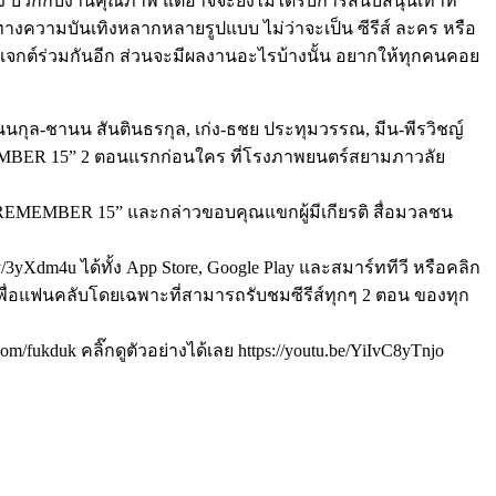
ก่ง บวกกับงานคุณภาพ แต่อาจจะยังไม่ได้รับการสนับสนุนเท่าที่
ทางความบันเทิงหลากหลายรูปแบบ ไม่ว่าจะเป็น ซีรีส์ ละคร หรือ
เจกต์ร่วมกันอีก ส่วนจะมีผลงานอะไรบ้างนั้น อยากให้ทุกคนคอย
นนกุล-ชานน สันตินธรกุล, เก่ง-ธชย ประทุมวรรณ, มีน-พีรวิชญ์
EMEMBER 15” 2 ตอนแรกก่อนใคร ที่โรงภาพยนตร์สยามภาวลัย
“REMEMBER 15” และกล่าวขอบคุณแขกผู้มีเกียรติ สื่อมวลชน
yXdm4u ได้ทั้ง App Store, Google Play และสมาร์ททีวี หรือคลิก
รมเพื่อแฟนคลับโดยเฉพาะที่สามารถรับชมซีรีส์ทุกๆ 2 ตอน ของทุก
kduk คลิ๊กดูตัวอย่างได้เลย https://youtu.be/YiIvC8yTnjo