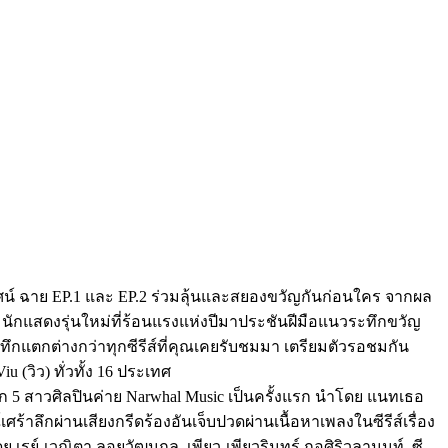
ฐมทัศน์ ฉาย EP.1 และ EP.2 ร่วมลุ้นและสยองขวัญกันก่อนใคร จากผล
 นักแสดงรุ่นใหม่ที่ร้อนแรงแห่งปีมาประชันฝีมือแนวระทึกขวัญ
ึกแตกต่างกว่าทุกซีรีส์ที่คุณเคยรับชมมา เตรียมตัวรอชมกัน
 (วิว) ทั่วทั้ง 16 ประเทศ
 5 สาวศิลปินค่าย Narwhal Music เป็นครั้งแรก นำโดย แนทเธอ
เศร้าลึกผ่านเสียงกรีดร้องอันเจ็บปวดผ่านเนื้อหาเพลงในซีรีส์เรื่อง
ดย เรย์-เวณิตา ลอยวัฒนกุล, เพียว-เพียวรินทร์ กอศิริวลานนท์, ซี-