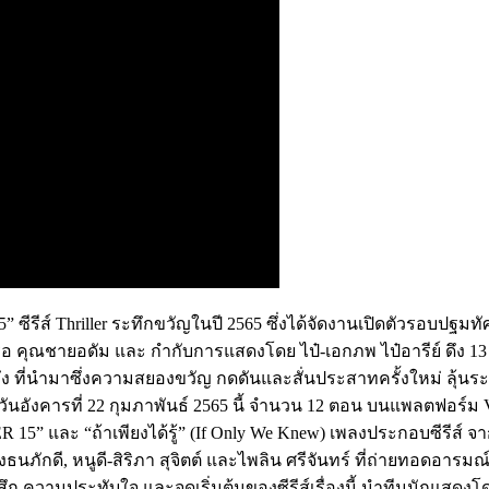
5” ซีรีส์ Thriller ระทึกขวัญในปี 2565 ซึ่งได้จัดงานเปิดตัวรอบป
ือ คุณชายอดัม และ กำกับการแสดงโดย ไป๋-เอกภพ ไป๋อารีย์ ดึง 13
 ที่นำมาซึ่งความสยองขวัญ กดดันและสั่นประสาทครั้งใหม่ ลุ้นระท
ันอังคารที่ 22 กุมภาพันธ์ 2565 นี้ จำนวน 12 ตอน บนแพลตฟอร์ม Viu
และ “ถ้าเพียงได้รู้” (If Only We Knew) เพลงประกอบซีรีส์ จาก
ธนภักดี, หนูดี-สิริภา สุจิตต์ และไพลิน ศรีจันทร์ ที่ถ่ายทอดอารมณ์
รู้สึก ความประทับใจ และจุดเริ่มต้นของซีรีส์เรื่องนี้ นำทีมนักแสดงโ