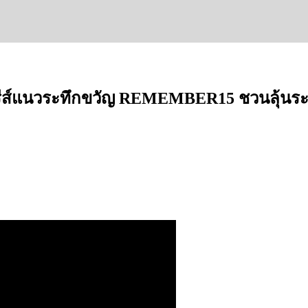
ีรีส์แนวระทึกขวัญ REMEMBER15 ชวนลุ้นระทึ