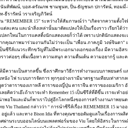
 สกุลนันทิพัฒน์, บอส-ดรัณภพ ชามพูนท, ปิ่น-ธัญชนก ปการัตน์, ทอมมี
ท-ธีรารัตน์ วราเจริญภิวัตน์
จะเป็น “REMEMBER 15” ระหว่างให้สัมภาษณ์ว่า “เกิดจากความตั้งใ
ดงแต่ละคน และนำสิ่งเหล่านั้นมาดัดแปลงให้เป็นเรื่องราว เรียกได้ว
แปลกใหม่ในการแคสติ้งนักแสดงเลยก็ว่าได้ เพราะปกตินักแสดงจะเล่
คุณภาพมาร่วมงานกันไม่ว่าจะเป็น “เพื่อน ภาคภูมิ วงษ์จินดา” และ
นซีรีส์แนวระทึกขวัญที่ไม่มีพระเอกนางเอกของเรื่อง มีความอิสระ
่องราวค่อยๆ เพิ่มเนื้อหา ความสนุก ความตื่นเต้น ความอยากรู้ แ
์ให้มีความเป็นสากลขึ้น ซึ่งเราศึกษาวิธีการทำงานแบบภาพยนตร์ 
้องถ่ายหนัง ไฟ ระบบการจัดการ ทุกๆอย่างเรามีมาตรฐานเทียบเท่าสากลแ
จะพูดว่าดาราของเกาหลี ดาราของญี่ปุ่น ดาราจีน ดาราของอเมริก
เลยคิดว่าเอ๊ะถ้าเราจะทำ Remember 15 เป็นซีรีส์ที่ดีขึ้น เราจะ
นที่น่าพอใจและมันก็พาเราไปสู่อีกโลกหนึ่งของการสร้างงานภาพยนตร์
ทย Viu Thailand กล่าวว่า “ การนำซีรีส์เรื่อง REMEMBER 15 มา
ยู่แล้ว และทาง Bison Idia ที่ทางคุณชายอดัมดูแลในเรื่องการผลิตซีรี
ออกอากาศผ่านระบบออนไลน์บนแพลตฟอร์มของ Viu โดยให้อิสระในการผลิ