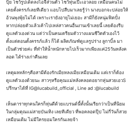
ปุ้ย
โชว์รูปเด็ดลงไอจีส่วนตัว
โชว์หุ่นเป๊ะเอวลอย
เหมือนคนไม่
เคยตั้งครรภ์เลยทีเดียว
แอบไปสืบมาเลยรู้ว่า
นางบอกจะปล่อยให้
อ้วนพุงพุ้ยไม่ได้
เพราะเรายังอายุไม่เยอะ
สามีก็ยังหนุ่มฟิตปั๋ง
หากปล่อยตัวแล้วเค้าไปเหล่สาวคนอื่นงานเข้าเลยนี้
เลยต้องรีบ
ดูแลตัวเองด่วน
แต่ว่าเป็นคนเตรียมตัววางแผนชีวิตตัวเองไว้
ตั้งแต่ตอนตั้งครรภ์แล้ว
ก็ได้
ผลิตภัณฑ์ดูแลรูปร่าง
ลูกาบิ้ล
มา
เป็นตัวช่วยค่ะ
ที่ทำให้น้ำหนักหายไปเร็วมากเพียงแค่
25
วันหลังค
ลอด
ได้ร่างเก่าคืนเลย
เหตุผลหลักๆคือสามีต้องรักเมียหลงเมียเหมือนเดิม
แต่เราก็ต้อง
ดูแลตัวเองด้วยนะ
สาวๆหรือคุณแม่หลัง
คลอดอยากหุ่นสวยเอว
S
ปรึกษาได้ที่
IG@lucabuild_official , Line ad :@lucabuild
เห็นดาราทุกคนใครก็หุ่นดีด้วยแบรนด์นี้ทั้งนั้น
เรียกว่าเป็นที่นิยม
ในกลุ่มตุณแม่สายบันเทิง
เลยทีเดียว
ที่พอคลอดปุ๊ป
ไม่กี่วันก็สวย
เหมือนเดิม
ไม่มีใครยอมใครกันเลยจ้า