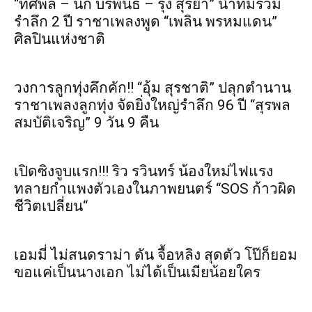
“ทศพล – นก บริพันธ์ – รุ่ง สุริยา” นำทีมร่วม
รำลึก 2 ปี ราชาเพลงพูด “เพลิน พรหมแดน”
ศิลปินแห่งชาติ
วงการลูกทุ่งคึกคัก!! “อุ้ม สุรชาติ” ปลุกตำนาน
ราชาเพลงลูกทุ่ง จัดยิ่งใหญ่รำลึก 96 ปี “สุรพล
สมบัติเจริญ” 9 วัน 9 คืน
เปิดซิงจูบแรก!!! ริว รวินทร์ น้องใหม่ไฟแรง
ทลายกำแพงตัวเองในภาพยนตร์ “SOS ก้าวผิด
ชีวิตเปลี่ยน“
เอมมี่ ไม่สนดราม่า ดัน จื้อหลิง สุดตัว โป๊ก็ยอม
ขอแค่เป็นนางเอก ไม่ได้เป็นเมียน้อยใคร