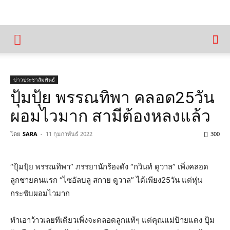
ข่าวประชาสัมพันธ์
ปุ้มปุ้ย พรรณทิพา คลอด25วัน
ผอมไวมาก สามีต้องหลงแล้ว
โดย
SARA
-
11 กุมภาพันธ์ 2022
300
“
ปุ้มปุ้ย
พรรณทิพา
”
ภรรยานักร้องดัง
“
กวินท์
ดูวาล
”
เพิ่งคลอด
ลูกชายคนแรก
“
ไซอัลบลู
สกาย
ดูวาล
”
ได้เพียง
25
วัน
แต่หุ่น
กระชับผอมไวมาก
ทำเอาว้าวเลยทีเดียวเพิ่งจะคลอดลูกแท้ๆ
แต่คุณแม่ป้ายแดง
ปุ้ม