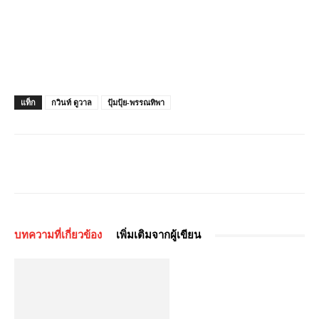
แท็ก
กวินท์ ดูวาล
ปุ้มปุ้ย-พรรณทิพา
บทความที่เกี่ยวข้อง
เพิ่มเติมจากผู้เขียน