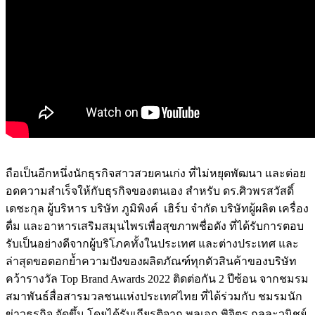
ถือเป็นอีกหนึ่งนักธุรกิจสาวสวยคนเก่ง
ที่ไม่หยุดพัฒนา
และต่อย
อดความสำเร็จให้กับธุรกิจของตนเอง
สำหรับ
ดร
.
ศิวพร
สวัสดิ์
เดชะกุล
ผู้บริหาร
บริษัท
ภูมิพิงค์
เฮิร์บ
จำกัด
บริษัทผู้ผลิต
เครื่อง
ดื่ม
และอาหารเสริมสมุนไพรเพื่อสุขภาพชื่อดัง
ที่ได้รับการตอบ
รับเป็นอย่างดีจากผู้บริโภคทั้งในประเทศ
และต่างประเทศ
และ
ล่าสุดขอตอกย้ำความปังของผลิตภัณฑ์ทุกตัวสินค้าของบริษัท
คว้ารางวัล
Top Brand Awards 2022
ติดต่อกัน
2
ปีซ้อน
จากชมรม
สมาพันธ์สื่อสารมวลชนแห่งประเทศไทย
ที่ได้ร่วมกับ
ชมรมนัก
ข่าวธุรกิจ
จัดขึ้น
โดยได้รับเกียรติจาก
พลเอก
พิจิตร
กุลละวนิชย์