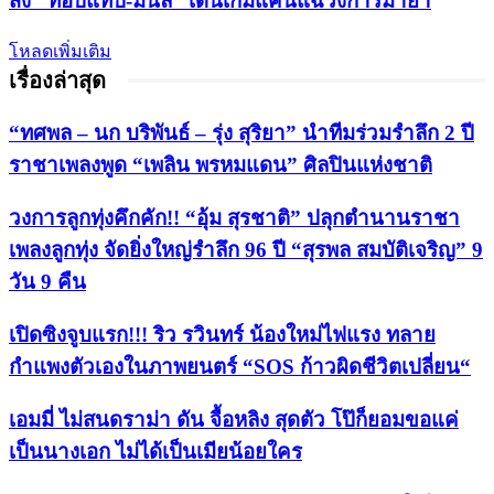
ส่ง “ท็อปแท็ป-มินลี” เดินเกมแค้นแฉวงการมายา
โหลดเพิ่มเติม
เรื่องล่าสุด
“ทศพล – นก บริพันธ์ – รุ่ง สุริยา” นำทีมร่วมรำลึก 2 ปี
ราชาเพลงพูด “เพลิน พรหมแดน” ศิลปินแห่งชาติ
วงการลูกทุ่งคึกคัก!! “อุ้ม สุรชาติ” ปลุกตำนานราชา
เพลงลูกทุ่ง จัดยิ่งใหญ่รำลึก 96 ปี “สุรพล สมบัติเจริญ” 9
วัน 9 คืน
เปิดซิงจูบแรก!!! ริว รวินทร์ น้องใหม่ไฟแรง ทลาย
กำแพงตัวเองในภาพยนตร์ “SOS ก้าวผิดชีวิตเปลี่ยน“
เอมมี่ ไม่สนดราม่า ดัน จื้อหลิง สุดตัว โป๊ก็ยอมขอแค่
เป็นนางเอก ไม่ได้เป็นเมียน้อยใคร