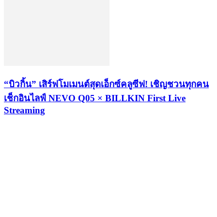
“บิวกิ้น” เสิร์ฟโมเมนต์สุดเอ็กซ์คลูซีฟ! เชิญชวนทุกคน
เช็กอินไลฟ์ NEVO Q05 × BILLKIN First Live
Streaming