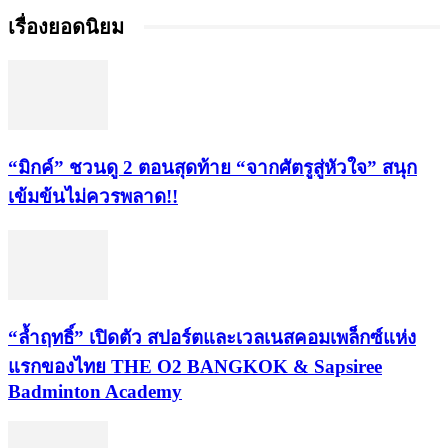
เรื่องยอดนิยม
“มิกค์” ชวนดู 2 ตอนสุดท้าย “จากศัตรูสู่หัวใจ” สนุก
เข้มข้นไม่ควรพลาด!!
“ล้ำฤทธิ์” เปิดตัว สปอร์ตและเวลเนสคอมเพล็กซ์แห่ง
แรกของไทย THE O2 BANGKOK & Sapsiree
Badminton Academy