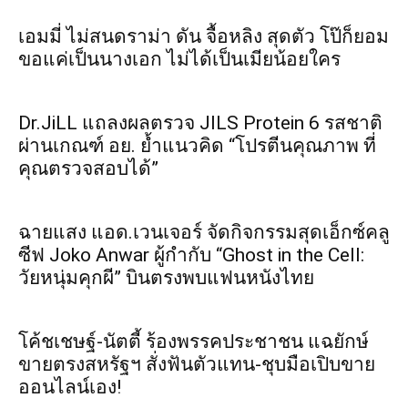
เอมมี่ ไม่สนดราม่า ดัน จื้อหลิง สุดตัว โป๊ก็ยอม
ขอแค่เป็นนางเอก ไม่ได้เป็นเมียน้อยใคร
Dr.JiLL แถลงผลตรวจ JILS Protein 6 รสชาติ
ผ่านเกณฑ์ อย. ย้ำแนวคิด “โปรตีนคุณภาพ ที่
คุณตรวจสอบได้”
ฉายแสง แอด.เวนเจอร์ จัดกิจกรรมสุดเอ็กซ์คลู
ซีฟ Joko Anwar ผู้กำกับ “Ghost in the Cell:
วัยหนุ่มคุกผี” บินตรงพบแฟนหนังไทย
​โค้ชเชษฐ์-นัตตี้ ร้องพรรคประชาชน แฉยักษ์
ขายตรงสหรัฐฯ สั่งฟันตัวแทน-ชุบมือเปิบขาย
ออนไลน์เอง!