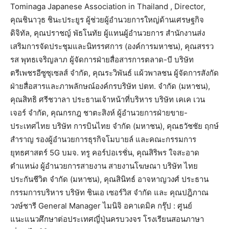
Tominaga Japanese Association in Thailand , Director,
คุณชินาวุธ ชินะประยูร ผู้ช่วยผู้อำนวยการใหญ่ด้านเศรษฐกิจ
ดิจิทัล, คุณปราชญ์ พัธโนทัย ผู้แทนผู้อำนวยการ สำนักงานส่ง
เสริมการจัดประชุมและนิทรรศการ (องค์การมหาชน), คุณสรรว
รส พุทธเจริญลาภ ผู้จัดการฝ่ายสื่อสารการตลาด-บี บริษัท
ตรีเพชรอีซูซุเซลส์ จำกัด, คุณระวิพันธ์ แผ้วพาลชน ผู้จัดการสังกัด
ฝ่ายสื่อสารและภาพลักษณ์องค์กรบริษัท ปตท. จำกัด (มหาชน),
คุณสิทธิ ศรีชวาลา ประธานเจ้าหน้าที่บริหาร บริษัท เคเค เวน
เจอร์ จำกัด, คุณกรกฎ ชาตะสิงห์ ผู้อำนวยการฝ่ายขาย-
ประเทศไทย บริษัท การบินไทย จำกัด (มหาชน), คุณธวัชชัย ฤกษ์
สำราญ รองผู้อำนวยการธุรกิจโมบายล์ และคณะกรรมการ
ยุทธศาสตร์ 5G บมจ. ทรู คอร์ปอเรชั่น, คุณสิริพร ใจสะอาด
ตำแหน่ง ผู้อำนวยการสายงาน สายงานโฆษณา บริษัท ไทย
ประกันชีวิต จำกัด (มหาชน), คุณสินิทธ์ อาจหาญวงศ์ ประธาน
กรรมการบริหาร บริษัท ชินเอ เซอร์วิส จำกัด และ คุณปฎิภาณ
วงษ์ชารี General Manager ไมนิจิ อคาเดมิค กรุ๊ป : ศูนย์
แนะแนวศึกษาต่อประเทศญี่ปุ่นครบวงจร โรงเรียนสอนภาษา