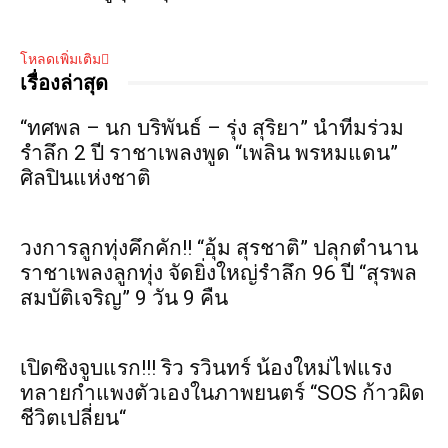
โหลดเพิ่มเติม
เรื่องล่าสุด
“ทศพล – นก บริพันธ์ – รุ่ง สุริยา” นำทีมร่วม
รำลึก 2 ปี ราชาเพลงพูด “เพลิน พรหมแดน”
ศิลปินแห่งชาติ
วงการลูกทุ่งคึกคัก!! “อุ้ม สุรชาติ” ปลุกตำนาน
ราชาเพลงลูกทุ่ง จัดยิ่งใหญ่รำลึก 96 ปี “สุรพล
สมบัติเจริญ” 9 วัน 9 คืน
เปิดซิงจูบแรก!!! ริว รวินทร์ น้องใหม่ไฟแรง
ทลายกำแพงตัวเองในภาพยนตร์ “SOS ก้าวผิด
ชีวิตเปลี่ยน“