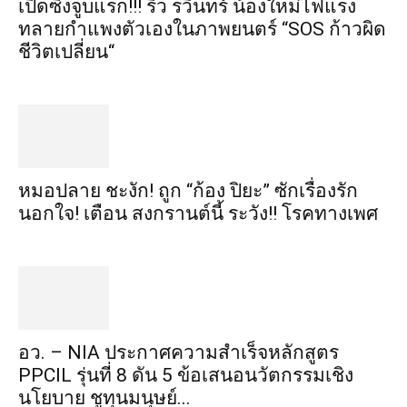
เปิดซิงจูบแรก!!! ริว รวินทร์ น้องใหม่ไฟแรง
ทลายกำแพงตัวเองในภาพยนตร์ “SOS ก้าวผิด
ชีวิตเปลี่ยน“
หมอปลาย ชะงัก! ถูก “ก้อง ปิยะ” ซักเรื่องรัก
นอกใจ! เตือน สงกรานต์นี้ ระวัง!! โรคทางเพศ
อว. – NIA ประกาศความสำเร็จหลักสูตร
PPCIL รุ่นที่ 8 ดัน 5 ข้อเสนอนวัตกรรมเชิง
นโยบาย ชูทุนมนุษย์...