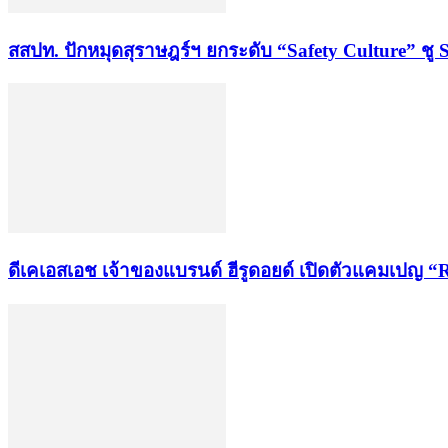
สสปท. ปักหมุดสุราษฎร์ฯ ยกระดับ “Safety Culture” ชู 
ดีเคเอสเอช เจ้าของแบรนด์ ฮีรูดอยด์ เปิดตัวแคมเปญ “R