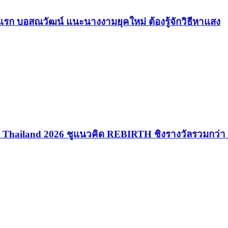
รก บอสณวัฒน์ แนะนางงามยุคใหม่ ต้องรู้จักวิธีหาแสง
rth Thailand 2026 ชูแนวคิด REBIRTH ชิงรางวัลรวมกว่า