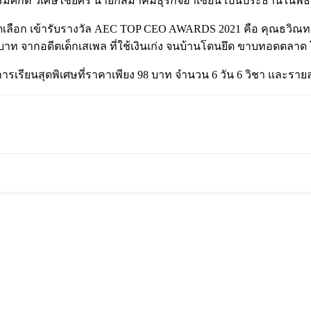
มศักดิ์ วิเศษไชยศรี นายกสมาคมธุรกิจอาเซียน เป็นประธานในพิธี ไ
คัดเลือก เข้ารับรางวัล AEC TOP CEO AWARDS 2021 คือ คุณธวิณทร
ท จากอดีตเด็กเสเพล ที่ใช้เงินเก่ง จนบ้านโดนยึด ขาบทอดตลาด โด
รียนสุดพิเศษที่ราคาเพียง 98 บาท จำนวน 6 วัน 6 วิชา และรายละเอ