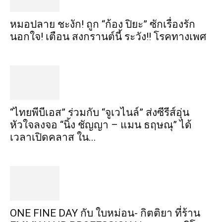
หมอปลาย ชะงัก! ถูก “ก้อง ปิยะ” ซักเรื่องรัก
นอกใจ! เตือน สงกรานต์นี้ ระวัง!! โรคทางเพศ
“ไทยพีบีเอส” ร่วมกับ “จูเวไนล์” ส่งซีรีส์อุ่น
หัวใจลงจอ “นิ้ง ชัญญา – แมน ธฤษณุ” ได้
เวลาเปิดคลาส ใน...
ONE FINE DAY กับ ใบหม่อน- กิตติยา ที่ร้าน