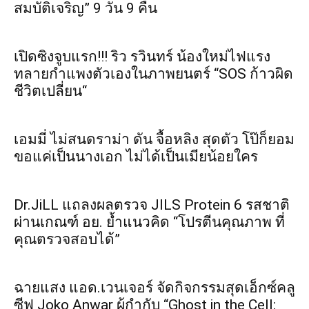
สมบัติเจริญ” 9 วัน 9 คืน
เปิดซิงจูบแรก!!! ริว รวินทร์ น้องใหม่ไฟแรง
ทลายกำแพงตัวเองในภาพยนตร์ “SOS ก้าวผิด
ชีวิตเปลี่ยน“
เอมมี่ ไม่สนดราม่า ดัน จื้อหลิง สุดตัว โป๊ก็ยอม
ขอแค่เป็นนางเอก ไม่ได้เป็นเมียน้อยใคร
Dr.JiLL แถลงผลตรวจ JILS Protein 6 รสชาติ
ผ่านเกณฑ์ อย. ย้ำแนวคิด “โปรตีนคุณภาพ ที่
คุณตรวจสอบได้”
ฉายแสง แอด.เวนเจอร์ จัดกิจกรรมสุดเอ็กซ์คลู
ซีฟ Joko Anwar ผู้กำกับ “Ghost in the Cell: