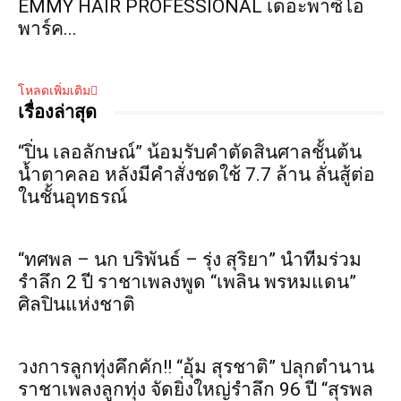
EMMY HAIR PROFESSIONAL เดอะพาซิโอ
พาร์ค...
โหลดเพิ่มเติม
เรื่องล่าสุด
“ปิ่น เลอลักษณ์” น้อมรับคำตัดสินศาลชั้นต้น
น้ำตาคลอ หลังมีคำสั่งชดใช้ 7.7 ล้าน ลั่นสู้ต่อ
ในชั้นอุทธรณ์
“ทศพล – นก บริพันธ์ – รุ่ง สุริยา” นำทีมร่วม
รำลึก 2 ปี ราชาเพลงพูด “เพลิน พรหมแดน”
ศิลปินแห่งชาติ
วงการลูกทุ่งคึกคัก!! “อุ้ม สุรชาติ” ปลุกตำนาน
ราชาเพลงลูกทุ่ง จัดยิ่งใหญ่รำลึก 96 ปี “สุรพล