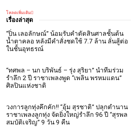
โหลดเพิ่มเติม
เรื่องล่าสุด
“ปิ่น เลอลักษณ์” น้อมรับคำตัดสินศาลชั้นต้น
น้ำตาคลอ หลังมีคำสั่งชดใช้ 7.7 ล้าน ลั่นสู้ต่อ
ในชั้นอุทธรณ์
“ทศพล – นก บริพันธ์ – รุ่ง สุริยา” นำทีมร่วม
รำลึก 2 ปี ราชาเพลงพูด “เพลิน พรหมแดน”
ศิลปินแห่งชาติ
วงการลูกทุ่งคึกคัก!! “อุ้ม สุรชาติ” ปลุกตำนาน
ราชาเพลงลูกทุ่ง จัดยิ่งใหญ่รำลึก 96 ปี “สุรพล
สมบัติเจริญ” 9 วัน 9 คืน