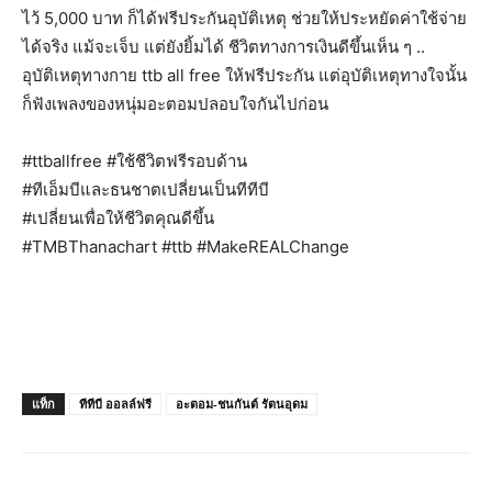
ไว้ 5,000 บาท ก็ได้ฟรีประกันอุบัติเหตุ ช่วยให้ประหยัดค่าใช้จ่าย
ได้จริง แม้จะเจ็บ แต่ยังยิ้มได้ ชีวิตทางการเงินดีขึ้นเห็น ๆ ..
อุบัติเหตุทางกาย ttb all free ให้ฟรีประกัน แต่อุบัติเหตุทางใจนั้น
ก็ฟังเพลงของหนุ่มอะตอมปลอบใจกันไปก่อน
#ttballfree #ใช้ชีวิตฟรีรอบด้าน
#ทีเอ็มบีและธนชาตเปลี่ยนเป็นทีทีบี
#เปลี่ยนเพื่อให้ชีวิตคุณดีขึ้น
#TMBThanachart #ttb #MakeREALChange
แท็ก
ทีทีบี ออลล์ฟรี
อะตอม-ชนกันต์ รัตนอุดม