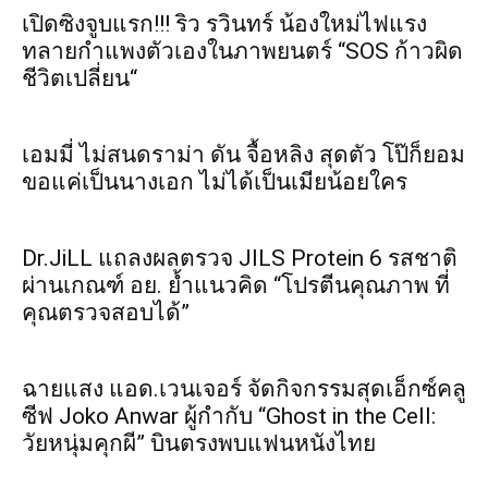
เปิดซิงจูบแรก!!! ริว รวินทร์ น้องใหม่ไฟแรง
ทลายกำแพงตัวเองในภาพยนตร์ “SOS ก้าวผิด
ชีวิตเปลี่ยน“
เอมมี่ ไม่สนดราม่า ดัน จื้อหลิง สุดตัว โป๊ก็ยอม
ขอแค่เป็นนางเอก ไม่ได้เป็นเมียน้อยใคร
Dr.JiLL แถลงผลตรวจ JILS Protein 6 รสชาติ
ผ่านเกณฑ์ อย. ย้ำแนวคิด “โปรตีนคุณภาพ ที่
คุณตรวจสอบได้”
ฉายแสง แอด.เวนเจอร์ จัดกิจกรรมสุดเอ็กซ์คลู
ซีฟ Joko Anwar ผู้กำกับ “Ghost in the Cell:
วัยหนุ่มคุกผี” บินตรงพบแฟนหนังไทย