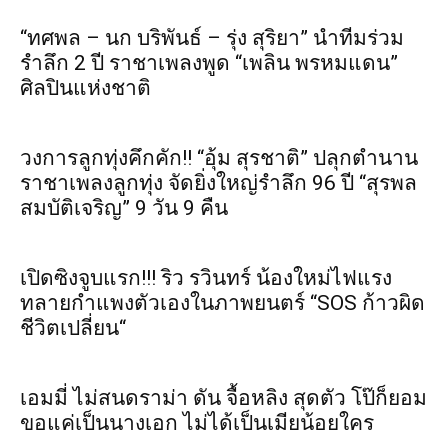
“ทศพล – นก บริพันธ์ – รุ่ง สุริยา” นำทีมร่วม
รำลึก 2 ปี ราชาเพลงพูด “เพลิน พรหมแดน”
ศิลปินแห่งชาติ
วงการลูกทุ่งคึกคัก!! “อุ้ม สุรชาติ” ปลุกตำนาน
ราชาเพลงลูกทุ่ง จัดยิ่งใหญ่รำลึก 96 ปี “สุรพล
สมบัติเจริญ” 9 วัน 9 คืน
เปิดซิงจูบแรก!!! ริว รวินทร์ น้องใหม่ไฟแรง
ทลายกำแพงตัวเองในภาพยนตร์ “SOS ก้าวผิด
ชีวิตเปลี่ยน“
เอมมี่ ไม่สนดราม่า ดัน จื้อหลิง สุดตัว โป๊ก็ยอม
ขอแค่เป็นนางเอก ไม่ได้เป็นเมียน้อยใคร