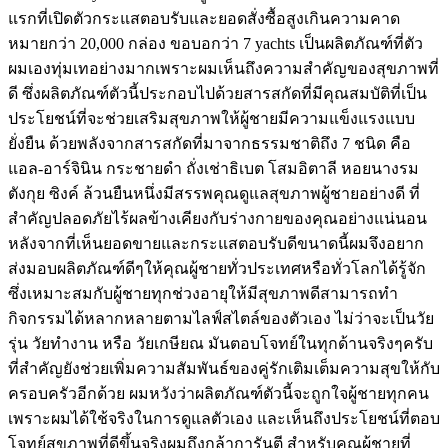
แรกที่เปิดตัวกระแสตอบรับและยอดสั่งซื้อสูงเกินความคาด
หมายกว่า 20,000 กล่อง ขอบอกว่า 7 yachts เป็นผลิตภัณฑ์ที่ตัว
ผมเองทุ่มเทอย่างมากเพราะผมเห็นถึงความสำคัญของสุขภาพที่
ดี ซึ่งผลิตภัณฑ์ตัวนี้ประกอบไปด้วยสารสกัดที่มีคุณสมบัติที่เป็น
ประโยชน์ที่จะช่วยเสริมสุขภาพให้ผู้ชายมีความแข็งแรงแบบ
ยั่งยืน ด้วยพลังจากสารสกัดที่มาจากธรรมชาติถึง 7 ชนิด คือ
แอล-อาร์จินิน กระชายดำ ถั่งเช่าธิเบต โสมอิตาลี หอยนางรม
ตังกุย ซิงค์ ล้วนยืนหนึ่งมีสรรพคุณดูแลสุขภาพผู้ชายอย่างดี ที่
สำคัญปลอดภัยไร้ผลข้างเคียงกับร่างกายของคุณอย่างแน่นอน
หลังจากที่เห็นยอดขายและกระแสตอบรับดีขนาดนี้ผมจึงอยาก
ส่งมอบผลิตภัณฑ์ดีๆให้คุณผู้ชายทั่วประเทศหรือทั่วโลกได้รู้จัก
ซึ่งเหมาะสมกับผู้ชายทุกช่วงอายุให้มีสุขภาพดีสามารถทำ
กิจกรรมได้หลากหลายตามไลฟ์สไตล์ของตัวเอง ไม่ว่าจะเป็นวัย
รุ่น วัยทำงาน หรือ วัยเกษียณ มันตอบโจทย์ในทุกด้านจริงๆครับ
ที่สำคัญยังช่วยเพิ่มความสัมพันธ์ของคู่รักเติมเต็มความสุขให้กับ
ครอบครัวอีกด้วย ผมหวังว่าผลิตภัณฑ์ตัวนี้จะถูกใจผู้ชายทุกคน
เพราะผมได้ใช้จริงในการดูแลตัวเอง และเห็นถึงประโยชน์ที่ตอบ
โจทย์สุขภาพที่ดีขึ้นจริงผมถึงกล้าการันตี สำหรับคุณผู้ชายที่