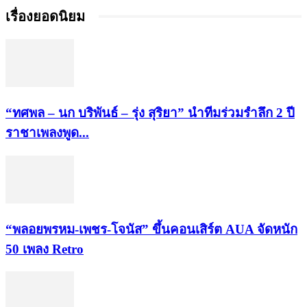
เรื่องยอดนิยม
“ทศพล – นก บริพันธ์ – รุ่ง สุริยา” นำทีมร่วมรำลึก 2 ปี
ราชาเพลงพูด...
“พลอยพรหม-เพชร-โจนัส” ขึ้นคอนเสิร์ต AUA จัดหนัก
50 เพลง Retro