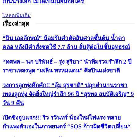
เป็นนางเอก ไม่ได้เป็นเมียน้อยใคร
โหลดเพิ่มเติม
เรื่องล่าสุด
“ปิ่น เลอลักษณ์” น้อมรับคำตัดสินศาลชั้นต้น น้ำตา
คลอ หลังมีคำสั่งชดใช้ 7.7 ล้าน ลั่นสู้ต่อในชั้นอุทธรณ์
“ทศพล – นก บริพันธ์ – รุ่ง สุริยา” นำทีมร่วมรำลึก 2 ปี
ราชาเพลงพูด “เพลิน พรหมแดน” ศิลปินแห่งชาติ
วงการลูกทุ่งคึกคัก!! “อุ้ม สุรชาติ” ปลุกตำนานราชา
เพลงลูกทุ่ง จัดยิ่งใหญ่รำลึก 96 ปี “สุรพล สมบัติเจริญ” 9
วัน 9 คืน
เปิดซิงจูบแรก!!! ริว รวินทร์ น้องใหม่ไฟแรง ทลาย
กำแพงตัวเองในภาพยนตร์ “SOS ก้าวผิดชีวิตเปลี่ยน“