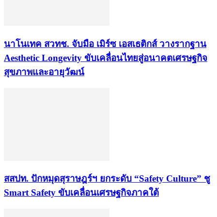
นาโนเทค สวทช. จับมือ เมิร์ซ เอสเธติกส์ วางรากฐาน
Aesthetic Longevity ขับเคลื่อนไทยสู่อนาคตเศรษฐกิจ
สุขภาพและอายุวัฒน์
สสปท. ปักหมุดสุราษฎร์ฯ ยกระดับ “Safety Culture” ชู
Smart Safety ขับเคลื่อนเศรษฐกิจภาคใต้