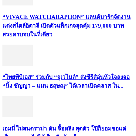
“VIVACE WATCHARAPHON” แลนด์มาร์กจัดงาน
แต่งสไตล์อิตาลี เปิดตัวแพ็กเกจสุดคุ้ม 179,000 บาท
สวยครบจบในที่เดียว
“ไทยพีบีเอส” ร่วมกับ “จูเวไนล์” ส่งซีรีส์อุ่นหัวใจลงจอ
“นิ้ง ชัญญา – แมน ธฤษณุ” ได้เวลาเปิดคลาส ใน...
เอมมี่ ไม่สนดราม่า ดัน จื้อหลิง สุดตัว โป๊ก็ยอมขอแค่