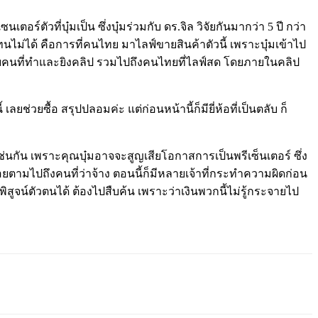
เตอร์ตัวที่บุ๋มเป็น ซึ่งบุ๋มร่วมกับ ดร.จิล วิจัยกันมากว่า 5 ปี กว่า
มทนไม่ได้ คือการที่คนไทย มาไลฟ์ขายสินค้าตัวนี้ เพราะบุ๋มเข้าไป
ิดกับคนที่ทำและยิงคลิป รวมไปถึงคนไทยที่ไลฟ์สด โดยภายในคลิป
ยช่วยซื้อ สรุปปลอมค่ะ แต่ก่อนหน้านี้ก็มียี่ห้อที่เป็นตลับ ก็
เช่นกัน เพราะคุณบุ๋มอาจจะสูญเสียโอกาสการเป็นพรีเซ็นเตอร์ ซึ่ง
อยตามไปถึงคนที่ว่าจ้าง ตอนนี้ก็มีหลายเจ้าที่กระทำความผิดก่อน
ูจน์ตัวตนได้ ต้องไปสืบค้น เพราะว่าเงินพวกนี้ไม่รู้กระจายไป