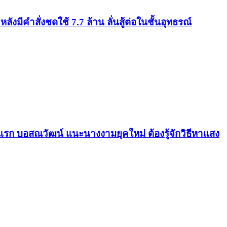
ังมีคำสั่งชดใช้ 7.7 ล้าน ลั่นสู้ต่อในชั้นอุทธรณ์
รก บอสณวัฒน์ แนะนางงามยุคใหม่ ต้องรู้จักวิธีหาแสง