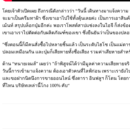
โดยเจ้าตัวเปิดเผย ถึงกรณีดังกล่าวว่า “วันนี้ เดินทางมาแจ้งความ ที่มี
จะมาเป็นครีมทาฝ้า ซึ่งเขาเอาไปใช้ทั้งดุ้นเลยค่ะ เป็นการเอาสินค
เม้นท์ สรุปบล็อกบุ๋มอีกค่ะ พอเราโพสต์สาปแช่งลงในไอจี ก็ส่งข
เขาเอาเราไปตัดต่อกับผลิตภัณฑ์ของเขา ซึ่งยืนยันว่าเป็นของปล
”ซึ่งตอนนี้ก็มีคนสั่งซื้อไปหลายชิ้นแล้ว เป็นระดับไฮโซ เป็นแม่ดาร
ปลอมเหมือนกัน และบุ๋มก็เสียหายทั้งชื่อเสียง รวมค่าเสียหายสำหร
ด้าน “ทนายเจมส์” เผยว่า ”ถ้าพิสูจน์ได้ว่ามีมูลค่าความเสียหายจ
วันนี้การเข้ามาแจ้งความ ต้องเอาตัวคนที่ไลฟ์ก่อน เพราะเรายังไ
และขอฝากนิดนึงการขายออนไลน์ ซึ่งดารา อินฟลูฯ ก็โดน โดยการโอ
ที่ไหน บริษัทเหล่านี้โกง 100% คับ“
แบ่งปัน