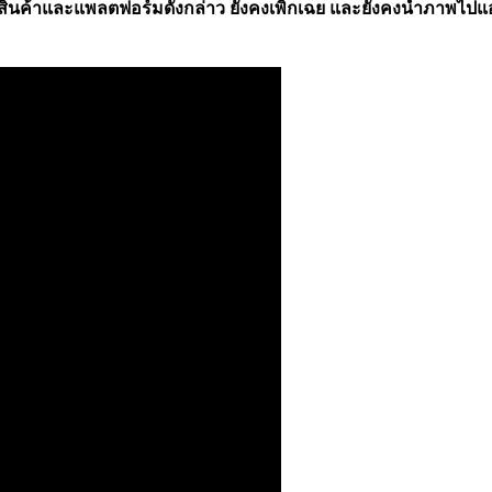
างสินค้าและแพลตฟอร์มดังกล่าว ยังคงเพิกเฉย และยังคงนำภาพไปแอ