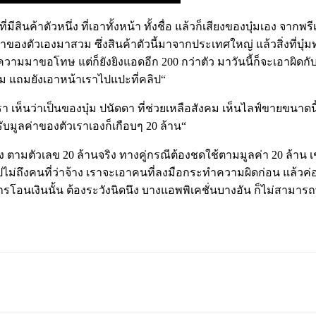
สินค้าตัวหนึ่ง ที่เอาทั้งหน้า ทั้งชื่อ แล้วก็เสียงของบุ๋มเอง จากพรีเซน
้าของตัวเองมาสวม ซึ่งสินค้าตัวนี้มาจากประเทศใหญ่ แล้วสิ่งที่บุ๋
้อความมาขอโทษ แต่ก็ยังยิงแอดอีก 200 กว่าตัว มาวันนี้ก็จะเอาผ
อม แถมยังเอาหน้าเราไปแปะที่คลิป“
า เห็นว่าเป็นของบุ๋ม ปนัดดา ที่ช่วยเหลือสังคม เห็นไลฟ์ขายขนาดนี้ เล
ับมูลค่าของตัวเราเองก็เกือบๆ 20 ล้าน“
ริง ตามตัวเลข 20 ล้านจริง ทางคู่กรณีต้องชดใช้ตามมูลค่า 20 ล้าน 
ปไม่ถึงคนที่ว่าจ้าง เราจะเอาคนที่ลงมือกระทำความผิดก่อน แล้วค่
นเงินนั้น ต้องระวังนิดนึง บางแอพพิเคชั่นบางอัน ก็ไม่สามารถพิส