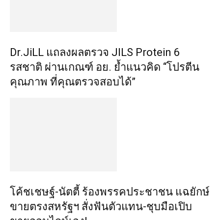
Dr.JiLL แถลงผลตรวจ JILS Protein 6
รสชาติ ผ่านเกณฑ์ อย. ย้ำแนวคิด “โปรตีน
คุณภาพ ที่คุณตรวจสอบได้”
​โค้ชเชษฐ์-นัตตี้ ร้องพรรคประชาชน แฉยักษ์
ขายตรงสหรัฐฯ สั่งฟันตัวแทน-ชุบมือเปิบ