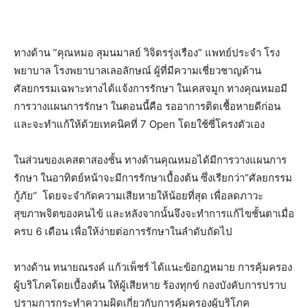
ทางด้าน
“
คุณหมอ
สุมนมาลย์
วิจิตรรุ่งเรือง
”
แพทย์ประจำ
โรง
พยาบาล
โรงพยาบาลเลอลักษณ์
ผู้ที่มีความเชี่ยวชาญด้าน
ศัลยกรรมเฉพาะทาง
ได้แจ้งการรักษา
ในเคสจมูก
ทางคุณหมอมี
การวางแผนการรักษา
ในตอนนี้คือ
รออาการติดเชื้อหายดีก่อน
และจะทำแก้ให้ด้วยเทคนิคที่
7 Open
โดยใช้ซี่โครงตัวเอง
ในส่วนของเคสตาสองชั้น
ทางด้านคุณหมอได้มีการวางแผนการ
รักษา
ในอาทิตย์หน้าจะมีการรักษาเบื้องต้น
ซึ่งเรียกว่า
“
ศัลยกรรม
กู้ภัย
”
โดยจะจำกัดความเสียหายให้น้อยที่สุด
เพื่อลดภาวะ
สุขภาพจิตของคนไข้
และหลังจากนั้นจึงจะทำการแก้ไขชั้นตาเมื่อ
ครบ
6
เดือน
เพื่อให้ง่ายต่อการรักษาในลำดับถัดไป
ทางด้าน
ทนายณรงค์
แก้วเพ็ชร์
ได้แนะข้อกฎหมาย
การคุ้มครอง
ผู้บริโภคโดยเบื้องต้น
ให้ผู้เสียหาย
ร้องทุกข์
กองบังคับการปราบ
ปรามการกระทำความผิดเกี่ยวกับการคุ้มครองผู้บริโภค