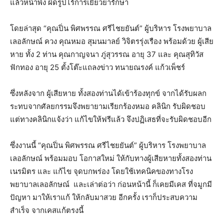
แล้วหน้าพัง
ผิดรูป
ไร้การเยียวยารักษา
โดยล่าสุด
“
คุณปิ่น
พิศพรรณ
ศรีไชยยันต์
”
ผู้บริหาร
โรงพยาบาล
เลอลักษณ์
ควง
คุณหมอ
สุมนมาลย์
วิจิตรรุ่งเรือง
พร้อมด้วย
ผู้เสีย
หาย
ทั้ง
2
ท่าน
คุณกาญจนา
ภู่สุวรรณ
อายุ
37
และ
คุณสุทิวัส
ฟักทอง
อายุ
25
ตั้งโต๊ะแถลงข่าว
ทนายณรงค์
แก้วเพ็ชร์
ซึ่งหลังจาก
ผู้เสียหาย
ทั้งสองท่านได้เข้าร้องทุกข์
จากได้รับผลก
ระทบจากศัลยกรรมจึงพยายามเรียกร้องหมอ
คลินิก
รับผิดชอบ
แต่ทางคลินิกแจ้งว่า
แก้ไขให้ฟรีแล้ว
จึงปฏิเสธที่จะรับผิดชอบอีก
ซึ่งงานนี้
“
คุณปิ่น
พิศพรรณ
ศรีไชยยันต์
”
ผู้บริหาร
โรงพยาบาล
เลอลักษณ์
พร้อมมอบ
โอกาสใหม่
ให้กับทางผู้เสียหายทั้งสองท่าน
เนรมิตร
และ
แก้ไข
จุดบกพร่อง
โดยใช้เทคนิคของทางโรง
พยาบาลเลอลักษณ์
และเล่าต่อว่า
ก่อนหน้านี้
ก็เคยมีเคส
ที่จมูกมี
ปัญหา
มาให้เราแก้
ให้กลับมาสวย
อีกครั้ง
เราก็ประสบความ
สำเร็จ
จากเคสแก้ตรงนี้