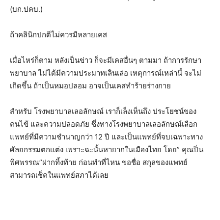
(
บก
.
ปคบ
.)
ถ้าคลินิกปกติไม่ควรมีหลายเคส
เมื่อไหร่ก็ตาม
หลังเป็นข่าว
ก็จะมีเคสอื่นๆ
ตามมา
ถ้าการรักษา
พยาบาล
ไม่ได้มีความประมาทเลินเล่อ
เหตุการณ์เหล่านี้
จะไม่
เกิดขึ้น
ถ้าเป็นหมอปลอม
อาจเป็นเคสทำร้ายร่างกาย
สำหรับ
โรงพยาบาลเลอลักษณ์
เราก็เล็งเห็นถึง
ประโยชน์ของ
คนไข้
และความปลอดภัย
ซึ่งทางโรงพยาบาลเลอลักษณ์
เลือก
แพทย์ที่มีความชำนาญกว่า
12
ปี
และเป็นแพทย์ที่จบเฉพาะทาง
ศัลยกรรมตกแต่ง
เพราะฉะนั้นหายากในเมืองไทย
โดย
”
คุณปิ่น
พิศพรรณ
”
ฝากทิ้งท้าย
ก่อนทำที่ไหน
ขอชื่อ
สกุลของแพทย์
สามารถเช็คในแพทย์สภาได้เลย