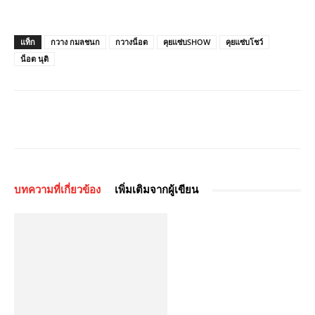
แท็ก
กวาง กมลชนก
กวางน็อต
คุยแซ่บSHOW
คุยแซ่บโชว์
น็อต นุติ
บทความที่เกี่ยวข้อง
เพิ่มเติมจากผู้เขียน