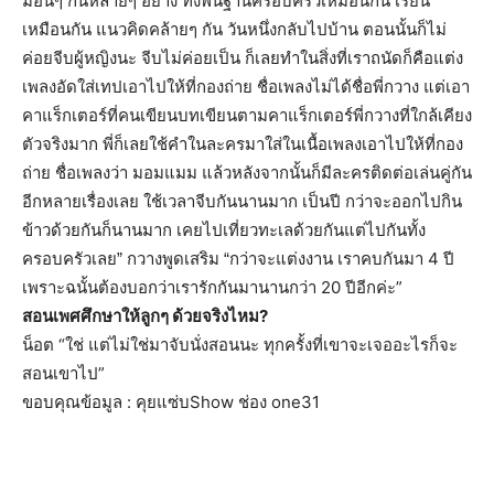
มือนๆ กันหลายๆ อย่าง ทั้งพื้นฐานครอบครัวเหมือนกัน เรียน
เหมือนกัน แนวคิดคล้ายๆ กัน วันหนึ่งกลับไปบ้าน ตอนนั้นก็ไม่
ค่อยจีบผู้หญิงนะ จีบไม่ค่อยเป็น ก็เลยทำในสิ่งที่เราถนัดก็คือแต่ง
เพลงอัดใส่เทปเอาไปให้ที่กองถ่าย ชื่อเพลงไม่ได้ชื่อพี่กวาง แต่เอา
คาแร็กเตอร์ที่คนเขียนบทเขียนตามคาแร็กเตอร์พี่กวางที่ใกล้เคียง
ตัวจริงมาก พี่ก็เลยใช้คำในละครมาใส่ในเนื้อเพลงเอาไปให้ที่กอง
ถ่าย ชื่อเพลงว่า มอมแมม แล้วหลังจากนั้นก็มีละครติดต่อเล่นคู่กัน
อีกหลายเรื่องเลย
ใช้เวลาจีบกันนานมาก เป็นปี กว่าจะออกไปกิน
ข้าวด้วยกันก็นานมาก เคยไปเที่ยวทะเลด้วยกันแต่ไปกันทั้ง
กว่าจะแต่งงาน เราคบกันมา 4 ปี
ครอบครัวเลย” กวางพูดเสริม “
เพราะฉนั้นต้องบอกว่าเรารักกันมานานกว่า 20 ปีอีกค่ะ”
สอนเพศศึกษาให้ลูกๆ ด้วยจริงไหม?
น็อต “ใช่ แต่ไม่ใช่มาจับนั่งสอนนะ ทุกครั้งที่เขาจะเจออะไรก็จะ
สอนเขาไป”
ขอบคุณข้อมูล : คุยแซ่บShow ช่อง one31