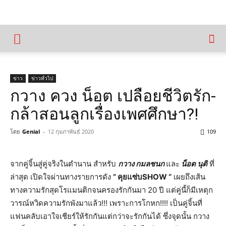
ข่าว
ข่าวทั่วไป
กวาง ควง น็อต เปลือยชีวิตรัก-
กล้าสอนลูกเรื่องเพศศึกษา?!
โดย
Genial
-
12 กุมภาพันธ์ 2020
109
จากคู่จิ้นสู่คู่จริงในตำนาน สำหรับ
กวาง กมลชนก
และ
น็อต นุติ
ที่
ล่าสุด เปิดใจผ่านทางรายการดัง
” คุยแซ่บSHOW “
เผยถึงเส้น
ทางความรักสุดโรแมนติกจนครองรักกันมา 20 ปี แต่คู่นี้ก็มีเหตุก
วารณ์หวิดความรักพังมาแล้ว!!! เพราะการโกหก!!!! เป็นคู่จิ้นที่
แฟนคลับเอาใจเชียร์ให้รักกันแต่กว่าจะรักกันได้ ซึ่งจุดนั้น กวาง