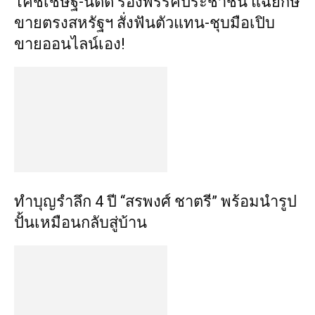
​โค้ชเชษฐ์-นัตตี้ ร้องพรรคประชาชน แฉยักษ์
ขายตรงสหรัฐฯ สั่งฟันตัวแทน-ชุบมือเปิบ
ขายออนไลน์เอง!
ทำบุญรำลึก 4 ปี “สรพงศ์ ชาตรี” พร้อมนำรูป
ปั้นเหมือนกลับสู่บ้าน