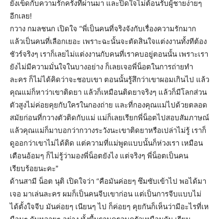
ยังเข็ดกับความรักครั้งที่ผ่านมา และปิดใจไม่ต้อนรับผู้ชายง่ายๆ
อีกเลย!
กวาง กมลชนก เปิดใจ “พี่เป็นคนที่จริงจังกับเรื่องความรักมาก
แล้วเป็นคนที่เลือกเยอะ เพราะฉะนั้นจะตัดสินใจแต่งงานทั้งทีต้อง
ชัวร์จริงๆ เราก็เลยไม่แต่งงานกับคนที่เราคบอยู่ตอนนั้น เพราะเรา
ยังไม่มีความมั่นใจในบางอย่าง ก็เลยเจอพี่น็อตในการถ่ายทำ
ละคร ก็ไม่ได้คิดว่าจะชอบเขา
ตอนนั้นรู้สึกว่าเขาผอมเกินไป แล้ว
คุณแม่ก็หาว่าเขาติดยา แล้วก็เหมือนติดยาจริงๆ แล้วก็มีโลกส่วน
ตัวสูงไม่ค่อยคุยกับใครในกองถ่าย และ
ที่กองคุณแม่ไปด้วยตลอด
สมัยก่อนที่กวางตัวติดกับแม่ แม่ก็เลยเรียกพี่น็อตไปสอบสัมภาษณ์
แล้วคุณแม่ก็มาบอกว่ากวางระวังนะเขาติดยาหรือเปล่าไม่รู้ เราก็
ดูออกว่าเขาไม่ได้ติด แต่ความที่แม่พูดแบบนั้นก็ห่วงเรา เหมือน
เตือนอ้อมๆ ก็ไม่รู้ว่ามองพี่น็อตยังไง แต่จริงๆ พี่น็อตเป็นคน
เรียบร้อยนะคะ”
ด้านสามี น็อต นุติ เปิดใจว่า “คือมันค่อยๆ ซึมซับเข้าไป พอได้มา
เจอ มาเล่นละคร ผมก็เป็นคนจีบเขาก่อน แต่เป็นการจีบแบบไม่
ได้ตั้งใจจีบ มันค่อยๆ เนียนๆ ไป ก็ค่อยๆ คุยกันก็เห็นว่ามีอะไรที่เห