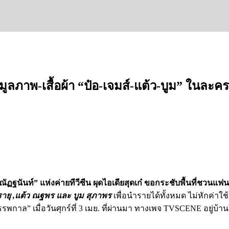
ูลภาพ-เสื้อผ้า “ป๋อ-เจมส์-แต้ว-บูม” ในละคร
น ณัฏฐนันท์” แห่งค่ายทีวีซีน ผุดไอเดียสุดเก๋ ขอกระชับพื้นที่ชวน
จิรายุ ,แต้ว ณฐพร และ บูม สุภาพร
เพื่อนำรายได้ทั้งหมด ไม่หักค่า
รรพกาล” เมื่อวันศุกร์ที่ 3 เมย. ที่ผ่านมา ทางเพจ TVSCENE อยู่บ