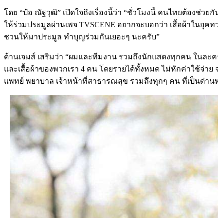
โดย “ป๋อ ณัฐวุฒิ” เปิดใจถึงเรื่องนี้ว่า “ชั่วโมงนี้ คนไทยต้องช่
ให้ร่วมประมูลผ่านเพจ TVSCENE อยากจะบอกว่า เสื้อผ้าในยุคทวารว
ชวนให้มาประมูล ทำบุญร่วมกันเยอะๆ นะครับ”
ด้านเจมส์ เสริมว่า “ผมและทีมงาน รวมถึงนักแสดงทุกคน ในละ
และเสื้อผ้าของพวกเรา 4 คน โดยรายได้ทั้งหมด ไม่หักค่าใช้จ่าย
แพทย์ พยาบาล เจ้าหน้าที่สาธารณสุข รวมถึงทุกๆ คน ที่เป็นด่านหน้