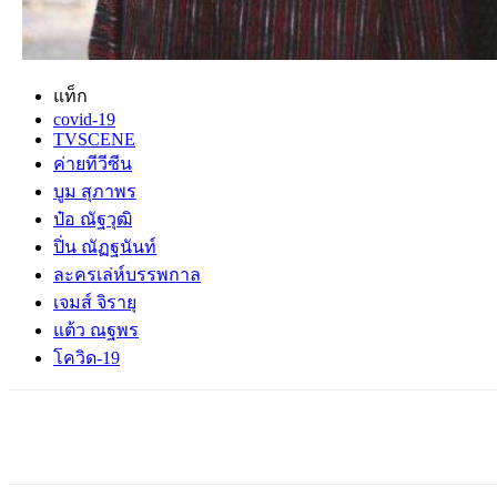
แท็ก
covid-19
TVSCENE
ค่ายทีวีซีน
บูม สุภาพร
ป๋อ ณัฐวุฒิ
ปิ่น ณัฏฐนันท์
ละครเล่ห์บรรพกาล
เจมส์ จิรายุ
แต้ว ณฐพร
โควิด-19
แบ่งปัน