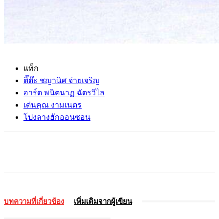
แท็ก
ติ๊ต๊ะ ชญานิศ จ่ายเจริญ
อาร์ต พนิตนาฏ ฉัตรวิไล
เด่นคุณ งามเนตร
โปงลางฮักออนซอน
บทความที่เกี่ยวข้อง
เพิ่มเติมจากผู้เขียน