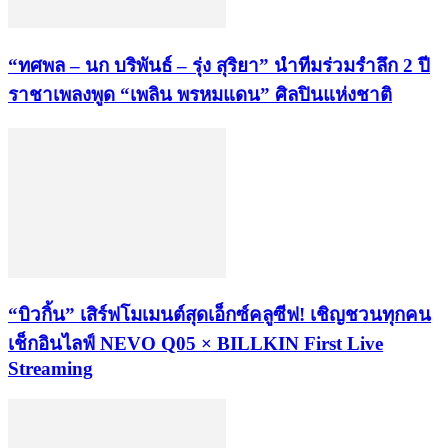
“ทศพล – นก บริพันธ์ – รุ่ง สุริยา” นำทีมร่วมรำลึก 2 ปี
ราชาเพลงพูด “เพลิน พรหมแดน” ศิลปินแห่งชาติ
“บิวกิ้น” เสิร์ฟโมเมนต์สุดเอ็กซ์คลูซีฟ! เชิญชวนทุกคน
เช็กอินไลฟ์ NEVO Q05 × BILLKIN First Live
Streaming