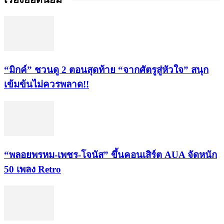
“มิกค์” ชวนดู 2 ตอนสุดท้าย “จากศัตรูสู่หัวใจ” สนุก
เข้มข้นไม่ควรพลาด!!
“พลอยพรหม-เพชร-โจนัส” ขึ้นคอนเสิร์ต AUA จัดหนัก
50 เพลง Retro