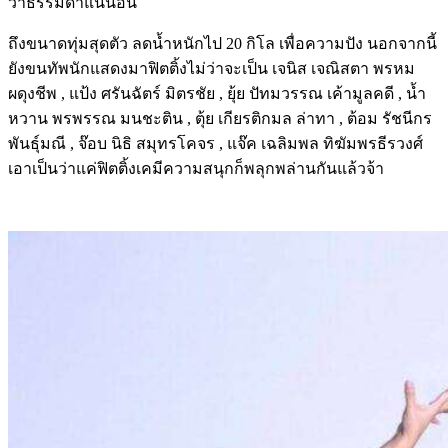
ว่าธรรมดาแน่นอน
ถึงขนาดทุ่มสุดตัว ลดน้ำหนักไป 20 กิโล เพื่อความปัง นอกจากนี้
ยังขนทัพนักแสดงมาฟิตติ้งไม่ว่าจะเป็น เจนิส เจณิสตา พรหม
ผดุงชีพ , แป้ง ศรันฉัตร์ มิตรชัย , ยุ้ย ปัทมวรรณ เค้ามูลคดี , น้ำ
หวาน พรพรรณ มนชะติน , ตุ้ย เกียรติกมล ล่าทา , ต้อม รัชนีกร
พันธุ์มณี , จ๊อบ นิธิ สมุทรโคจร , แจ๊ค เฉลิมพล ทิฆัมพรธีรวงศ์
เอาเป็นว่าแค่ฟิตติ้งเคมีความสนุกก็พลุกพล่านกันแล้วจ้า