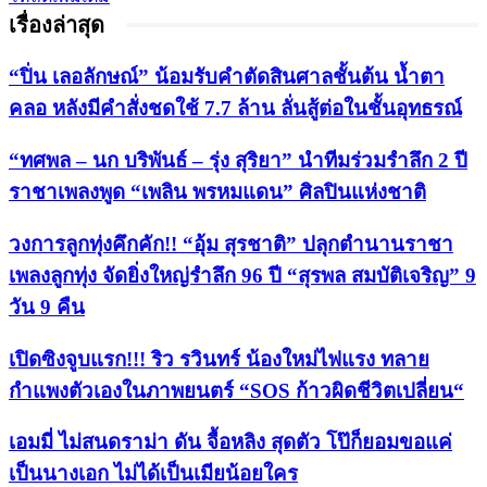
เรื่องล่าสุด
“ปิ่น เลอลักษณ์” น้อมรับคำตัดสินศาลชั้นต้น น้ำตา
คลอ หลังมีคำสั่งชดใช้ 7.7 ล้าน ลั่นสู้ต่อในชั้นอุทธรณ์
“ทศพล – นก บริพันธ์ – รุ่ง สุริยา” นำทีมร่วมรำลึก 2 ปี
ราชาเพลงพูด “เพลิน พรหมแดน” ศิลปินแห่งชาติ
วงการลูกทุ่งคึกคัก!! “อุ้ม สุรชาติ” ปลุกตำนานราชา
เพลงลูกทุ่ง จัดยิ่งใหญ่รำลึก 96 ปี “สุรพล สมบัติเจริญ” 9
วัน 9 คืน
เปิดซิงจูบแรก!!! ริว รวินทร์ น้องใหม่ไฟแรง ทลาย
กำแพงตัวเองในภาพยนตร์ “SOS ก้าวผิดชีวิตเปลี่ยน“
เอมมี่ ไม่สนดราม่า ดัน จื้อหลิง สุดตัว โป๊ก็ยอมขอแค่
เป็นนางเอก ไม่ได้เป็นเมียน้อยใคร