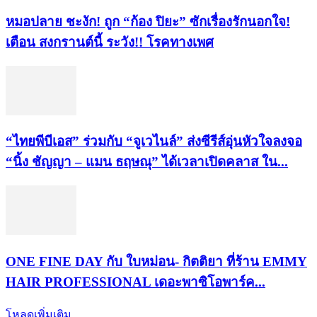
หมอปลาย ชะงัก! ถูก “ก้อง ปิยะ” ซักเรื่องรักนอกใจ!
เตือน สงกรานต์นี้ ระวัง!! โรคทางเพศ
“ไทยพีบีเอส” ร่วมกับ “จูเวไนล์” ส่งซีรีส์อุ่นหัวใจลงจอ
“นิ้ง ชัญญา – แมน ธฤษณุ” ได้เวลาเปิดคลาส ใน...
ONE FINE DAY กับ ใบหม่อน- กิตติยา ที่ร้าน EMMY
HAIR PROFESSIONAL เดอะพาซิโอพาร์ค...
โหลดเพิ่มเติม