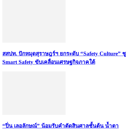
สสปท. ปักหมุดสุราษฎร์ฯ ยกระดับ “Safety Culture” ชู
Smart Safety ขับเคลื่อนเศรษฐกิจภาคใต้
“ปิ่น เลอลักษณ์” น้อมรับคำตัดสินศาลชั้นต้น น้ำตา