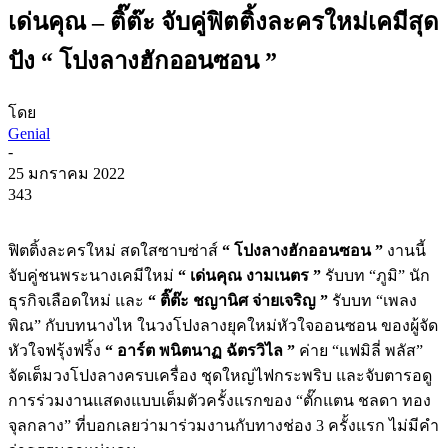
เด่นคุณ – ติ๊ต๊ะ จับคู่ฟิตติ้งละครใหม่เคมีสุด
ปัง “ โปงลางฮักออนซอน ”
โดย
Genial
-
25 มกราคม 2022
343
ฟิตติ้งละครใหม่ สดใสซาบซ่าส์
“ โปงลางฮักออนซอน ”
งานนี้
จับคู่ชนพระนางเคมีใหม่
“ เด่นคุณ งามเนตร ”
รับบท “ภูมิ” นัก
ธุรกิจเลือดใหม่ และ
“ ติ๊ต๊ะ ชญานิศ จ่ายเจริญ ”
รับบท “เพลง
พิณ” กับบทนางไห ในวงโปงลางยุคใหม่หัวใจออนซอน ของผู้จัด
หัวใจฟรุ้งฟริ้ง
“ อาร์ต พนิตนาฏ ฉัตรวิไล ”
ค่าย “แฟมิลี่ พลัส”
จัดเต็มวงโปงลางครบเครื่อง ชุดใหญ่ไฟกระพริบ และจับตารอดู
การร่วมงานแสดงแบบเต็มตัวครั้งแรกของ “ตั๊กแตน ชลดา ทอง
จุลกลาง” ที่บอกเลยว่ามาร่วมงานกับทางช่อง 3 ครั้งแรก ไม่มีคำ