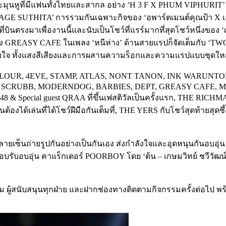
ละมุนหูที่มีแฟนทั้งไทยและสากล อย่าง ‘H 3 F X PHUM VIPHURIT’ แ
E SUTHITA’ การรวมกันเฉพาะกิจของ ‘อพาร์ตเมนต์คุณป้า X เล็ก พรา
นตรงมาเพื่องานนี้และนับเป็นโชว์ที่แรร์มากที่สุดโชว์หนึ่งของ ‘เขี
x ของ GREASY CAFE ในเพลง ‘หนีห่าง’ ด้านสายแรปก็จัดเต็มกับ
ับใจ ทั้งแสงสีเสียงและการผสานความร็อกและความแรปแบบชุดให
OO COLOUR, 4EVE, STAMP, ATLAS, NONT TANON, INK WAR
, SCRUBB, MODERNDOG, BARBIES, DEPT, GREASY CAFE, 
Special guest QRAA ที่ขึ้นเฟสติวัลเป็นครั้งแรก, THE RICH
้เล่นที่ได้โชว์ฝีมือกันเต็มที่, THE YERS กับโชว์สุดท้ายสุดซ
ยเซ็นถ่ายรูปกันอย่างเป็นกันเอง ส่งกำลังใจและอุดหนุนกันอบอ
ับอบอุ่น คาแร็กเตอร์ POORBOY โดย ‘ต้น – เกษมวิทย์ ชวีวัฒน์’ 
ชม ผู้สนับสนุนทุกฝ่าย และฝากช่องทางติดตามกิจกรรมครั้งต่อไป พร้อ