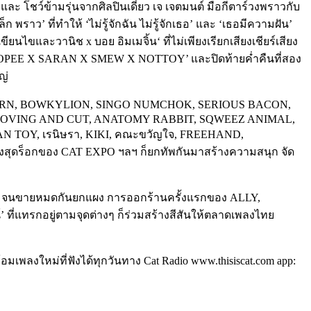
ละ โชว์ข้ามรุ่นจากศิลปินเดี่ยว เจ เจตมนต์ มือกีตาร์วงพราวกับ
ว’ ที่ทำให้ ‘ไม่รู้จักฉัน ไม่รู้จักเธอ’ และ ‘เธอมีความฝัน’
ยนไขและวานิช x บอย อิมเมจิ้น‘ ที่ไม่เพียงเรียกเสียงเชียร์เสียง
 ‘TWOPEE X SARAN X SMEW X NOTTOY’ และปิดท้ายค่ำคืนที่สอง
ญ่
UNTORN, BOWKYLION, SINGO NUMCHOK, SERIOUS BACON,
MOVING AND CUT, ANATOMY RABBIT, SQWEEZ ANIMAL,
MAN TOY, เรนิษรา, KIKI, คณะขวัญใจ, FREEHAND,
ึ้งสุดร็อกของ CAT EXPO ฯลฯ ก็ยกทัพกันมาสร้างความสนุก จัด
ุ่น จนขายหมดกันยกแผง การออกร้านครั้งแรกของ ALLY,
ที่แทรกอยู่ตามจุดต่างๆ ก็ร่วมสร้างสีสันให้ตลาดเพลงไทย
มเพลงใหม่ที่ฟังได้ทุกวันทาง Cat Radio www.thisiscat.com app: