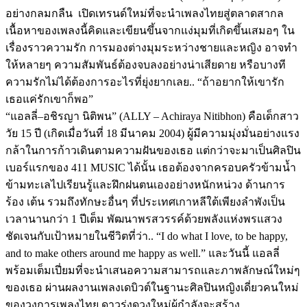
อย่างกลมกลืน เปิดเทรนด์ใหม่ที่จะนำเพลงไทยสู่ตลาดสากล
เนื้อหาของเพลงนี้คิดและเขียนขึ้นจากแง่มุมที่เกิดขึ้นเสมอๆ ใน
เรื่องราวความรัก การมองต่างมุมระหว่างชายและหญิง อาจทำ
ให้หลายๆ ความสัมพันธ์ต้องจบลงอย่างน่าเสียดาย หรือบางที
ความรักไม่ได้ต้องการอะไรที่ยุ่งยากเลย.. “ถ้าอยากให้เขารัก
เธอแค่รักเขาก็พอ”
“แอลลี่–อชิรญา นิติพน” (ALLY – Achiraya Nitibhon) คือเด็กสาว
วัย 15 ปี (เกิดเมื่อวันที่ 18 มีนาคม 2004) ผู้มีความมุ่งมั่นอย่างแรง
กล้าในการก้าวเดินตามความฝันของเธอ แต่กว่าจะมาเป็นศิลปิน
เบอร์แรกของ 411 MUSIC ได้นั้น เธอต้องจากครอบครัวข้ามน้ำ
ข้ามทะเลไปเรียนรู้และฝึกฝนตนเองอย่างหนักหน่วง ด้านการ
ร้อง เต้น รวมถึงทักษะอื่นๆ ที่ประเทศเกาหลีใต้เพียงลำพังเป็น
เวลานานกว่า 1 ปีเต็ม พัฒนาพรสวรรค์ด้วยพลังแห่งพรแสวง
ชัดเจนกับเป้าหมายในชีวิตที่ว่า.. “I do what I love, to be happy,
and to make others around me happy as well.” และวันนี้ แอลลี่
พร้อมเต็มเปี่ยมที่จะนำเสนอความสามารถและภาพลักษณ์ใหม่ๆ
ของเธอ ผ่านผลงานเพลงเดบิวต์ในฐานะศิลปินหญิงเดี่ยวคนใหม่
ของวงการเพลงไทย ดาวรุ่งดวงใหม่ผู้กำลังจะสร้าง