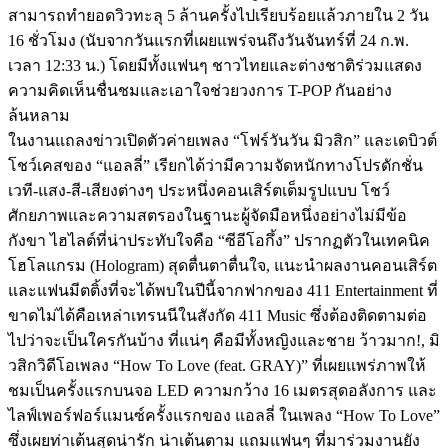
สามารถทำยอดวิวทะลุ 5 ล้านครั้งไปเรียบร้อยแล้วภายใน 2 วัน
16 ชั่วโมง (นับจากวันแรกที่เผยแพร่จนถึงวันจันทร์ที่ 24 ก.พ.
เวลา 12:33 น.) โดยมีทั้งแฟนๆ ชาวไทยและต่างชาติร่วมแสดง
ความคิดเห็นชื่นชมและเอาใจช่วยวงการ T-POP กันอย่าง
ล้นหลาม
ในงานแถลงข่าวเปิดตัวค่ายเพลง “โฟร์วันวัน มิวสิก” และเดบิวต์
โชว์เคสของ “แอลลี่” เรียกได้ว่ามีความจัดหนักทางโปรดักชั่น
เวที-แสง-สี-เสียงต่างๆ ประหนึ่งคอนเสิร์ตเต็มรูปแบบ โชว์
ศักยภาพและความสตรองในฐานะผู้จัดมือหนึ่งอย่างไม่มีข้อ
กังขา ไฮไลต์ที่น่าประทับใจคือ “ซีอีโอกึ้ง” ปรากฏตัวในเทคนิค
โฮโลแกรม (Hologram) สุดตื่นตาตื่นใจ, แนะนำผลงานคอนเสิร์ต
และแฟนมีตติ้งที่จะได้พบในปีนี้จากฟากของ 411 Entertainment ที่
ขาดไม่ได้คือเหล่าเทรนนีในสังกัด 411 Music ซึ่งต้องติดตามต่อ
ไปว่าจะเป็นใครกันบ้าง ที่แน่ๆ คือมีทั้งหญิงและชาย ว้าวมาก!, มิ
วสิกวิดีโอเพลง “How To Love (feat. GRAY)” ที่เผยแพร่ภาพให้
ชมเป็นครั้งแรกบนจอ LED ความกว้าง 16 เมตรสุดอลังการ และ
ไลฟ์เพอร์ฟอร์แมนซ์ครั้งแรกของ แอลลี่ ในเพลง “How To Love”
ซึ่งเผยท่าเต้นสุดน่ารัก น่าเต้นตาม แถมแฟนๆ ที่มาร่วมงานยัง