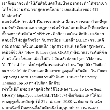
เราจึงอยากจะทำให้กับศิลปินคนไทยบ้าง อยากจะทำให้พวกเขา
ได้โชว์ความสามารถสู่ตลาดโลกบ้าง เลยเป็นที่มาของ 411
Music ครับ”
และวันนี้กับก้าวต่อไปในการร่วมขับเคลื่อนวงการเพลงไทยที่ทุก
คนกำลังจับตามองปรากฏการณ์ครั้งใหม่ แถมเป็นครั้งที่สะเทือน
ทั้งวงการทันทีเมื่อ “โฟร์วันวัน มิวสิก” เผยโฉมศิลปินเบอร์แรก
สุดปังยั้งไม่อยู่แล้วจริงๆ กับสาวน้อย “แอลลี่” (ALLY) กระแสดี
ถล่มทลายมาตั้งแต่แฮชแท็ก #ลูกสาวมาแน่ จนถึงล่าสุดผลงาน
เดบิวต์ซิงเกิล “How To Love (feat. GRAY)” ซึ่งมาแรงระดับพิชิต
ล้านวิวโดยใช้เวลาเพียงไม่ถึง 2 วันหลังปล่อย Lyric Video บน
YouTube 411ent ทั้งยังพุ่งขึ้นครองอันดับ 1 บน ‎Top 100 : Thailand
on Apple Music Chart และมียอดขายสูงสุดเป็นอันดับ 1 ใน iTunes
Top Song Charts Thailand รวมถึงอันดับ 1 บนชาร์ต Spotify
Thailand Top 50 ตามไปติดๆ อีกด้วย
เท่านั้นยังไม่พอ!! ล่าสุดมิวสิกวิดีโอเพลง “How To Love (feat.
GRAY)” https://youtu.be/CSdTTMF5b74 ซึ่งเพิ่งเผยแพร่ให้ชม
ทางยูทูบตั้งแต่วันศุกร์ที่ 21 ก.พ. เวลา 20:00 น. ยังฮอตฮิตหนัก
มากชนิดที่ ติดเทรนดิ้งอันดับหนึ่งในยูทูบอย่างยาวนานและ