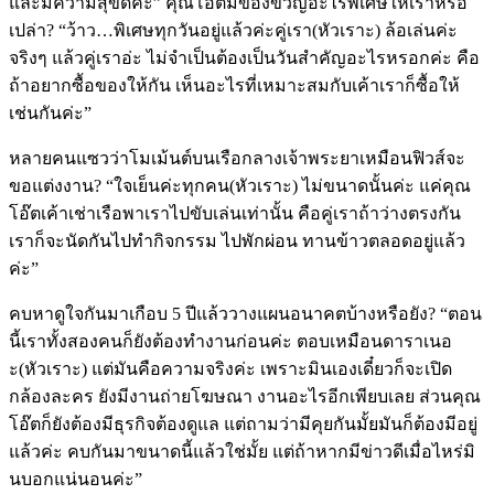
และมีความสุขดีค่ะ” คุณโอ๊ตมีของขวัญอะไรพิเศษให้เราหรือ
เปล่า? “ว้าว…พิเศษทุกวันอยู่แล้วค่ะคู่เรา(หัวเราะ) ล้อเล่นค่ะ
จริงๆ แล้วคู่เราอ่ะ ไม่จำเป็นต้องเป็นวันสำคัญอะไรหรอกค่ะ คือ
ถ้าอยากซื้อของให้กัน เห็นอะไรที่เหมาะสมกับเค้าเราก็ซื้อให้
เช่นกันค่ะ”
หลายคนแซวว่าโมเม้นต์บนเรือกลางเจ้าพระยาเหมือนฟิวส์จะ
ขอแต่งงาน? “ใจเย็นค่ะทุกคน(หัวเราะ) ไม่ขนาดนั้นค่ะ แค่คุณ
โอ๊ตเค้าเช่าเรือพาเราไปขับเล่นเท่านั้น คือคู่เราถ้าว่างตรงกัน
เราก็จะนัดกันไปทำกิจกรรม ไปพักผ่อน ทานข้าวตลอดอยู่แล้ว
ค่ะ”
คบหาดูใจกันมาเกือบ 5 ปีแล้ววางแผนอนาคตบ้างหรือยัง? “ตอน
นี้เราทั้งสองคนก็ยังต้องทำงานก่อนค่ะ ตอบเหมือนดาราเนอ
ะ(หัวเราะ) แต่มันคือความจริงค่ะ เพราะมินเองเดี๋ยวก็จะเปิด
กล้องละคร ยังมีงานถ่ายโฆษณา งานอะไรอีกเพียบเลย ส่วนคุณ
โอ๊ตก็ยังต้องมีธุรกิจต้องดูแล แต่ถามว่ามีคุยกันมั้ยมันก็ต้องมีอยู่
แล้วค่ะ คบกันมาขนาดนี้แล้วใช่มั้ย แต่ถ้าหากมีข่าวดีเมื่อไหร่มิ
นบอกแน่นอนค่ะ”