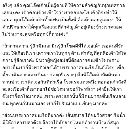
จริงๆ แล้ว คุณโอ๊ตเค้าเป็นผู้ชายที่ให้ความสำคัญกับทุกเทศกาล
เลยนะคะ เค้าค่อนข้างเข้าใจว่าเราชอบอะไร เค้าก็จะทำให้
เสมอ คุณโอ๊ตเค้าเป็นทั้งแฟน เป็นทั้งพี่ คือเค้าคอยดูแลเรา ให้
คำปรึกษาเราได้ทุกเรื่องและที่สำคัญเค้าอยู่เคียงข้างเราตลอด
ไม่ว่าเราจะสุขหรือทุกข์ก็ตามค่ะ”
“ถ้าถามความรู้สึกมินนะ มินรู้สึกโชคดีที่ได้เจอเค้า เจอคนที่รัก
และให้เกียรติเรา เคารพเราในทุกๆ ด้าน สำคัญที่สุดคือเค้าใส่ใจ
ความรู้สึกเราค่ะ มินว่าผู้หญิงสมัยนี้ต้องการคนเข้าใจ เพราะ
อย่างอื่นเราก็พึ่งพาตัวเองได้” บรรยากาศบนเรือเป็นยังไง? “เชื่อ
มั้ยว่ามินอายและเขินมากค่ะ(หัวเราะ) คือพี่โอ๊ตเค้านัดมินมา
ทานข้าว เรานัดเจอกันที่ท่าเรือ โรงแรมแห่งหนึ่ง พอตอนกำลังที่
จะลงเรือเค้าก็เอาดอกไม้ช่อโตมาเซอร์ไพรส์เรา เค้ายื่นให้เรา
ซึ่งเราก็ตกใจมากค่ะ เพราะตรงแถวนั้นก็มีคนมารอขึ้นเรือหลาย
คน ทุกคนก็หันมามอง เราก็รีบรับมาแบบเขินๆ มากค่ะ”
“ส่วนบรรยากาศบนเรือดีมากค่ะ เย็นสบาย ได้ชมวิวสวยๆ ริมน้ำ
มีให้อาหารปลาด้วย ถือว่าได้พักจากโหมดทำงานบ้าง ก็สนุก