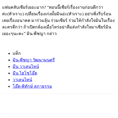
แฟนคลับเชียร์เยอะมาก? “ตอนนี้เชียร์เรื่องงานก่อนดีกว่า
ค่ะ(หัวเราะ) เปลี่ยนเรื่องเก่งมั้ยมินอ่ะ(หัวเราะ) อย่าเพิ่งรีบร้อน
เลยเรื่องอนาคต มาร่วมลุ้น ร่วมเชียร์ ร่วมให้กำลังใจมินในเรื่อง
ละครดีกว่า ถ้าเปิดกล้องเมื่อไหร่อย่าลืมส่งกำลังใจมาเชียร์มิน
เยอะๆนะคะ” มิน-พีชญา กล่าว
แท็ก
มิน-พีชญา วัฒนามนตรี
มีน วาเลนไทน์
มีน ไฮโซโอ๊ต
วาเลนไทน์
โอ๊ต-พิทักษ์ สภาธรรม