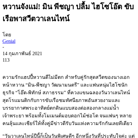
หวานจังแม่! มิน พีชญา ปลื้ม ไฮโซโอ๊ต ขับ
เรือพาสวีตวาเลนไทน์
โดย
Genial
-
14 กุมภาพันธ์ 2021
113
ความรักแฮปปี้หวานดีไม่มีตก สำหรับคู่รักสุดสวีตของนางเอก
หน้าหวาน “มิน-พีชญา วัฒนามนตรี” และแฟนหนุ่มไฮโซนัก
ธุรกิจ “โอ๊ต-พิทักษ์ สภาธรรม” ที่ควงแขนฉลองวันวาเลนไทน์
สุดโรแมนติกกับการขับเรือชมทัศนียภาพอันสวยงามและ
บรรยากาศพระอาทิตย์ตกดินแบบสองต่อสองกลางแม่น้ำ
เจ้าพระยา พร้อมทั้งโมเมนต์มอบดอกไม้ช่อโต จนแฟนๆ หลาย
คนลุ้นและเชียร์ให้ทั้งคู่มีข่าวดีรับวันแห่งความรักกันเลยทีเดียว
“วันวาเลนไทน์ปีนี้ก็เป็นวันพิเศษดีๆ อีกหนึ่งวันที่ประทับใจค่ะ แต่