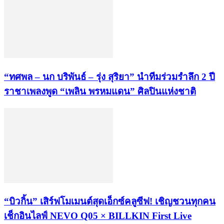
“ทศพล – นก บริพันธ์ – รุ่ง สุริยา” นำทีมร่วมรำลึก 2 ปี
ราชาเพลงพูด “เพลิน พรหมแดน” ศิลปินแห่งชาติ
“บิวกิ้น” เสิร์ฟโมเมนต์สุดเอ็กซ์คลูซีฟ! เชิญชวนทุกคน
เช็กอินไลฟ์ NEVO Q05 × BILLKIN First Live