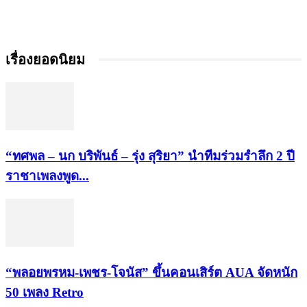
เรื่องยอดนิยม
“ทศพล – นก บริพันธ์ – รุ่ง สุริยา” นำทีมร่วมรำลึก 2 ปี
ราชาเพลงพูด...
“พลอยพรหม-เพชร-โจนัส” ขึ้นคอนเสิร์ต AUA จัดหนัก
50 เพลง Retro