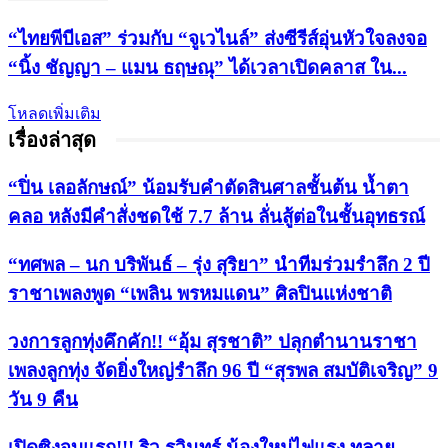
“ไทยพีบีเอส” ร่วมกับ “จูเวไนล์” ส่งซีรีส์อุ่นหัวใจลงจอ
“นิ้ง ชัญญา – แมน ธฤษณุ” ได้เวลาเปิดคลาส ใน...
โหลดเพิ่มเติม
เรื่องล่าสุด
“ปิ่น เลอลักษณ์” น้อมรับคำตัดสินศาลชั้นต้น น้ำตา
คลอ หลังมีคำสั่งชดใช้ 7.7 ล้าน ลั่นสู้ต่อในชั้นอุทธรณ์
“ทศพล – นก บริพันธ์ – รุ่ง สุริยา” นำทีมร่วมรำลึก 2 ปี
ราชาเพลงพูด “เพลิน พรหมแดน” ศิลปินแห่งชาติ
วงการลูกทุ่งคึกคัก!! “อุ้ม สุรชาติ” ปลุกตำนานราชา
เพลงลูกทุ่ง จัดยิ่งใหญ่รำลึก 96 ปี “สุรพล สมบัติเจริญ” 9
วัน 9 คืน
เปิดซิงจูบแรก!!! ริว รวินทร์ น้องใหม่ไฟแรง ทลาย