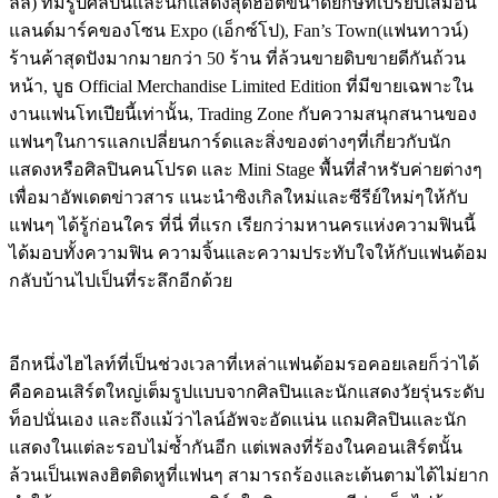
ลล์
)
ที่มีรูปศิลปินและนักแสดงสุดฮอตขนาดยักษ์ที่เปรียบเสมือน
แลนด์มาร์คของโซน
Expo
(
เอ็กซ์โป
),
Fan’s Town
(
แฟนทาวน์
)
ร้านค้าสุดปังมากมายกว่า
50
ร้าน
ที่ล้วนขายดิบขายดีกันถ้วน
หน้า
,
บูธ
Official Merchandise Limited Edition
ที่มีขายเฉพาะใน
งานแฟนโทเปียนี้เท่านั้น
, Trading Zone
กับความสนุกสนานของ
แฟนๆในการแลกเปลี่ยนการ์ดและสิ่งของต่างๆที่เกี่ยวกับนัก
แสดงหรือศิลปินคนโปรด
และ
Mini Stage
พื้นที่สำหรับค่ายต่างๆ
เพื่อมาอัพเดตข่าวสาร
แนะนำซิงเกิลใหม่และซีรีย์ใหม่ๆให้กับ
แฟนๆ
ได้รู้ก่อนใคร
ที่นี่
ที่แรก
เรียกว่ามหานครแห่งความฟินนี้
ได้มอบทั้งความฟิน
ความจิ้นและความประทับใจให้กับแฟนด้อม
กลับบ้านไปเป็นที่ระลึกอีกด้วย
อีกหนึ่งไฮไลท์ที่เป็นช่วงเวลาที่เหล่าแฟนด้อมรอคอยเลยก็ว่าได้
คือคอนเสิร์ตใหญ่เต็มรูปแบบจากศิลปินและนักแสดงวัยรุ่นระดับ
ท็อปนั่นเอง
และถึงแม้ว่าไลน์อัพจะอัดแน่น
แถมศิลปินและนัก
แสดงในแต่ละรอบไม่ซ้ำกันอีก
แต่เพลงที่ร้องในคอนเสิร์ตนั้น
ล้วนเป็นเพลงฮิตติดหูที่แฟนๆ
สามารถร้องและเต้นตามได้ไม่ยาก