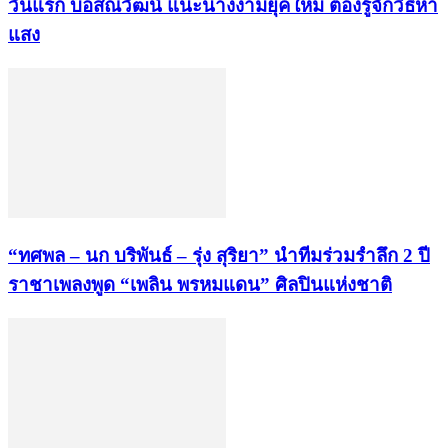
วันแรก บอสณวัฒน์ แนะนางงามยุคใหม่ ต้องรู้จักวิธีหา
แสง
“ทศพล – นก บริพันธ์ – รุ่ง สุริยา” นำทีมร่วมรำลึก 2 ปี
ราชาเพลงพูด “เพลิน พรหมแดน” ศิลปินแห่งชาติ