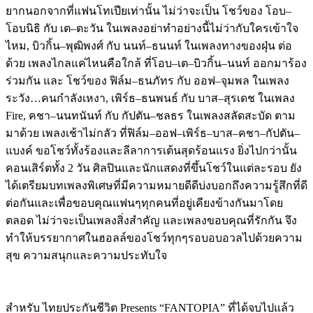
ยากนอกจากที่แฟนโทเปียเท่านั้น
ไม่ว่าจะเป็น
โชว์ของ
โอบ
–
โอบนิธิ
กับ
เต
–
ตะวัน
ในเพลงอย่าทำอย่างนี้ไม่ว่ากับใครเข้าใจ
ไหม
,
บิวกิ้น
–
พุฒิพงศ์
กับ
นนท์
–
ธนนท์
ในเพลงทางของฝุ่น
ต่อ
ด้วย
เพลงไกลแค่ไหนคือใกล้
ที่โอบ
–
เต
–
บิวกิ้น
–
นนท์
ออกมาร้อง
ร่วมกัน
และ
โชว์ของ
ฟิล์ม
–
ธนภัทร
กับ
ออฟ
–
จุมพล
ในเพลง
ระวัง
…
คนกำลังเหงา
,
เพิร์ธ
–
ธนพนธ์
กับ
บาส
–
สุรเดช
ในเพลง
Fire,
คชา
–
นนทนันท์
กับ
กัปตัน
–
ชลธร
ในเพลงสลัดสะบัด
ตาม
มาด้วย
เพลงเช้าไม่กลัว
ที่ฟิล์ม
–
ออฟ
–
เพิร์ธ
–
บาส
–
คชา
–
กัปตัน
–
แบงค์
ขอโชว์ทั้งร้องและลีลาการเต้นสุดร้อนแรง
ยิ่งไปกว่านั้น
คอนเสิร์ตทั้ง
2
วัน
ศิลปินและนักแสดงที่ขึ้นโชว์ในแต่ละรอบ
ยัง
ได้เตรียมบทเพลงพิเศษที่มีความหมายดีดีบ่งบอกถึงความรู้สึกที่ดี
ต่อกันและเพื่อขอบคุณแฟนๆทุกคนที่อยู่เคียงข้างกันมาโดย
ตลอด
ไม่ว่าจะเป็นเพลงสิ่งสำคัญ
และเพลงขอบคุณที่รักกัน
จึง
ทำให้บรรยากาศในฮอลล์ของโชว์ทุกๆรอบอบอวลไปด้วยความ
สุข
ความสนุกและความประทับใจ
สำหรับ
ไทยประกันชีวิต
Presents “FANTOPIA”
ที่ได้จบไปแล้ว