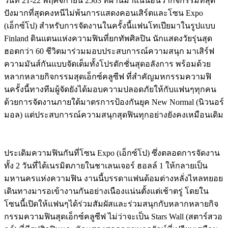
วันที่
21-22
พฤศจิกายน
2563
ที่ผ่านมา
แน่นอนว่ากิจกรรมที่สุด
ปังมากที่สุดคงหนีไม่พ้นการแสดงคอนเสิร์ตและโซน
Expo
(
เอ็กซ์โป
)
สำหรับการจัดงานในครั้งนี้แฟนโทเปียมาในรูปแบบ
Finland
ดินแดนแห่งความฟินที่ยกทัพศิลปิน
นักแสดงวัยรุ่นสุด
ฮอตกว่า
60
ชีวิตมาร่วมมอบประสบการณ์ความสนุก
มาเสิร์ฟ
ความมันส์กันแบบจัดเต็มทั้งโปรดักชั่นสุดอลังการ
พร้อมด้วย
หลากหลายกิจกรรมสุดเอ็กซ์คลูซีฟ
ที่สำคัญมหกรรมความฟิ
นครั้งนี้ทางทีมผู้จัดยังได้มอบความปลอดภัยให้กับแฟนๆทุกคน
ด้วยการจัดงานภายใต้มาตรการป้องกันยุค
New Normal (
นิวนอร์
มอล
)
แต่ประสบการณ์ความสนุกสุดฟินทุกอย่างยังคงเหมือนเดิม
ประเดิมความฟินกันที่โซน
Expo
(
เอ็กซ์โป
)
ซึ่งตลอดการจัดงาน
ทั้ง
2
วันที่ได้เนรมิตภายในชาเลนเจอร์
ฮอลล์
1
ให้กลายเป็น
มหานครแห่งความฟิน
งานนี้บรรดาแฟนด้อมต่างหลั่งไหลทยอย
เดินทางมารอเข้างานกันอย่างเนืองแน่นตั้งแต่เช้าตรู่
โดยใน
โซนนี้เปิดให้แฟนๆได้ร่วมสัมผัสและร่วมสนุกกับหลากหลายกิจ
กรรมความฟินสุดเอ็กซ์คลูซีฟ
ไม่ว่าจะเป็น
Stars Wall
(
สตาร์สวอ