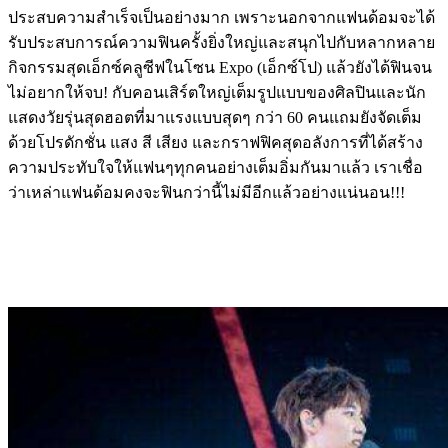
ประสบความสำเร็จเป็นอย่างมาก
เพราะนอกจากแฟนด้อมจะได้
รับประสบการณ์ความฟินครั้งยิ่งใหญ่และสนุกไปกับหลากหลาย
กิจกรรมสุดเอ็กซ์คลูซีฟในโซน
Expo (
เอ็กซ์โป
)
แล้วยังได้ฟินจน
ไม่อยากให้จบ
!
กับคอนเสิร์ตใหญ่เต็มรูปแบบของศิลปินและนัก
แสดงวัยรุ่นสุดฮอตที่มาแรงแบบสุดๆ
กว่า
60
คน
แถมยังจัดเต็ม
ด้วยโปรดักชั่น
แสง
สี
เสียง
และกราฟฟิคสุดอลังการที่ได้สร้าง
ความประทับใจให้แฟนๆทุกคนอย่างเต็มอิ่มกันมาแล้ว
เราเชื่อ
ว่าเหล่าแฟนด้อมคงจะฟินกว่านี้ไม่มีอีกแล้วอย่างแน่นอน
!!!