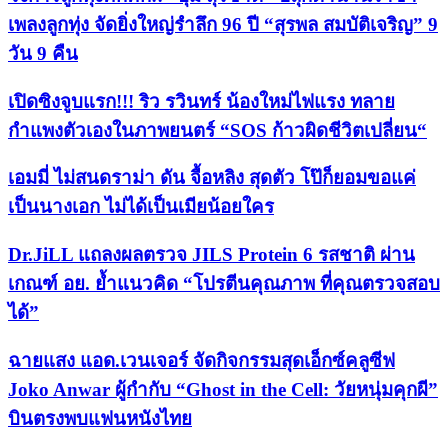
เพลงลูกทุ่ง จัดยิ่งใหญ่รำลึก 96 ปี “สุรพล สมบัติเจริญ” 9
วัน 9 คืน
เปิดซิงจูบแรก!!! ริว รวินทร์ น้องใหม่ไฟแรง ทลาย
กำแพงตัวเองในภาพยนตร์ “SOS ก้าวผิดชีวิตเปลี่ยน“
เอมมี่ ไม่สนดราม่า ดัน จื้อหลิง สุดตัว โป๊ก็ยอมขอแค่
เป็นนางเอก ไม่ได้เป็นเมียน้อยใคร
Dr.JiLL แถลงผลตรวจ JILS Protein 6 รสชาติ ผ่าน
เกณฑ์ อย. ย้ำแนวคิด “โปรตีนคุณภาพ ที่คุณตรวจสอบ
ได้”
ฉายแสง แอด.เวนเจอร์ จัดกิจกรรมสุดเอ็กซ์คลูซีฟ
Joko Anwar ผู้กำกับ “Ghost in the Cell: วัยหนุ่มคุกผี”
บินตรงพบแฟนหนังไทย