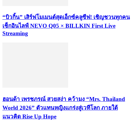
“บิวกิ้น” เสิร์ฟโมเมนต์สุดเอ็กซ์คลูซีฟ! เชิญชวนทุกคน
เช็กอินไลฟ์ NEVO Q05 × BILLKIN First Live
Streaming
ฮอนด้า เพรชภรณ์ สวยสง่า คว้ามง “Mrs. Thailand
World 2026” ตัวแทนหญิงแกร่งสู่เวทีโลก ภายใต้
แนวคิด Rise Up Hope