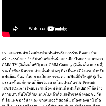
ประสบความสำเร็จอย่างท่วมท้นสำหรับการร่วมคิดและร่วม
สร้างสรรค์ของ
3
บริษัทบันเทิงชั้นนำของเมืองไทยอย่าง
นาดาว
,
GMM TV
(
จีเอ็มเอ็มทีวี
)
และ
GMM Grammy
(
จีเอ็มเอ็ม
แกรมมี่
)
รวมทั้งพันธมิตรจากค่ายชั้นนำต่างๆ
ที่จะปั้นเฟสติวัลแรกสำหรับ
แฟนด้อมขึ้นมาให้กลายเป็นมหกรรมความฟินที่ยิ่งใหญ่ที่สุดใน
ประเทศไทยที่ทุกคนก็ต้องไปอย่าง
ไทยประกันชีวิต
Presents
“FANTOPIA”
(
ไทยประกันชีวิต
พรีเซนต์
แฟนโทเปีย
)
ที่ได้สร้าง
ความประทับใจให้กับแฟนๆไปแล้วตั้งแต่เช้าจรดค่ำตลอด
2
วัน
ที่
อิมแพค
อารีน่า
และ
ชาเลนเจอร์
ฮอลล์
1
เมืองทองธานี
เมื่อ