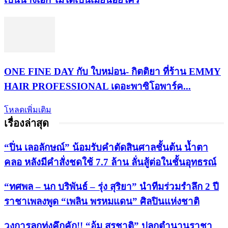
ONE FINE DAY กับ ใบหม่อน- กิตติยา ที่ร้าน EMMY
HAIR PROFESSIONAL เดอะพาซิโอพาร์ค...
โหลดเพิ่มเติม
เรื่องล่าสุด
“ปิ่น เลอลักษณ์” น้อมรับคำตัดสินศาลชั้นต้น น้ำตา
คลอ หลังมีคำสั่งชดใช้ 7.7 ล้าน ลั่นสู้ต่อในชั้นอุทธรณ์
“ทศพล – นก บริพันธ์ – รุ่ง สุริยา” นำทีมร่วมรำลึก 2 ปี
ราชาเพลงพูด “เพลิน พรหมแดน” ศิลปินแห่งชาติ
วงการลูกทุ่งคึกคัก!! “อุ้ม สุรชาติ” ปลุกตำนานราชา