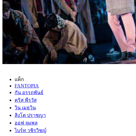
แท็ก
FANTOPIA
กัน อรรถพันธ์
คริส พีรวัส
วิน เมธวิน
สิงโต ปราชญา
ออฟ จุมพล
ไบร์ท วชิรวิชญ์