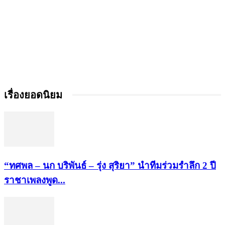
เรื่องยอดนิยม
“ทศพล – นก บริพันธ์ – รุ่ง สุริยา” นำทีมร่วมรำลึก 2 ปี
ราชาเพลงพูด...