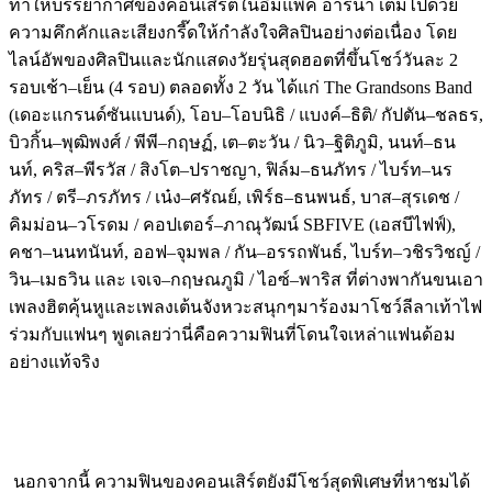
ทำให้บรรยากาศของคอนเสิร์ตในอิมแพค
อารีน่า
เต็มไปด้วย
ความคึกคักและเสียงกรี๊ดให้กำลังใจศิลปินอย่างต่อเนื่อง
โดย
ไลน์อัพของศิลปินและนักแสดงวัยรุ่นสุดฮอตที่ขึ้นโชว์วันละ
2
รอบเช้า
–
เย็น
(4
รอบ
)
ตลอดทั้ง
2
วัน
ได้แก่
The Grandsons Band
(
เดอะแกรนด์ซันแบนด์
),
โอบ
–
โอบนิธิ
/
แบงค์
–
ธิติ
/
กัปตัน
–
ชลธร
,
บิวกิ้น
–
พุฒิพงศ์
/
พีพี
–
กฤษฏ์
,
เต
–
ตะวัน
/
นิว
–
ฐิติภูมิ
,
นนท์
–
ธน
นท์
,
คริส
–
พีรวัส
/
สิงโต
–
ปราชญา
,
ฟิล์ม
–
ธนภัทร
/
ไบร์ท
–
นร
ภัทร
/
ตรี
–
ภรภัทร
/
เน๋ง
–
ศรัณย์
,
เพิร์ธ
–
ธนพนธ์
,
บาส
–
สุรเดช
/
คิมม่อน
–
วโรดม
/
คอปเตอร์
–
ภาณุวัฒน์
SBFIVE
(
เอสบีไฟฟ์
),
คชา
–
นนทนันท์
,
ออฟ
–
จุมพล
/
กัน
–
อรรถพันธ์
,
ไบร์ท
–
วชิรวิชญ์
/
วิน
–
เมธวิน
และ
เจเจ
–
กฤษณภูมิ
/
ไอซ์
–
พาริส
ที่ต่างพากันขนเอา
เพลงฮิตคุ้นหูและเพลงเต้นจังหวะสนุกๆมาร้องมาโชว์ลีลาเท้าไฟ
ร่วมกับแฟนๆ
พูดเลยว่านี่คือความฟินที่โดนใจเหล่าแฟนด้อม
อย่างแท้จริง
นอกจากนี้
ความฟินของคอนเสิร์ตยังมีโชว์สุดพิเศษที่หาชมได้