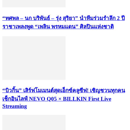
“ทศพล – นก บริพันธ์ – รุ่ง สุริยา” นำทีมร่วมรำลึก 2 ปี
ราชาเพลงพูด “เพลิน พรหมแดน” ศิลปินแห่งชาติ
“บิวกิ้น” เสิร์ฟโมเมนต์สุดเอ็กซ์คลูซีฟ! เชิญชวนทุกคน
เช็กอินไลฟ์ NEVO Q05 × BILLKIN First Live
Streaming