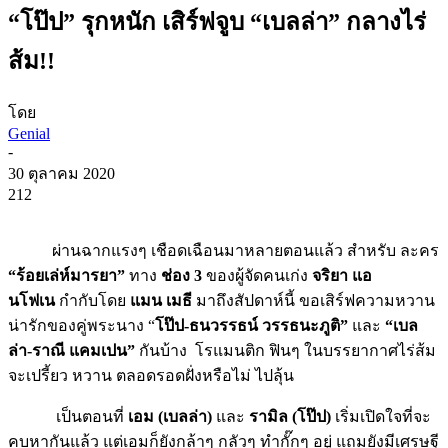
“โป๊ป” รุกหนัก เสิร์ฟจูบ “เบลล่า” กลางไร่
ส้ม!!
โดย
Genial
-
30 ตุลาคม 2020
212
ผ่านฉากแรงๆ เชือดเฉือนมาหลายตอนแล้ว สำหรับ ละคร
“ร้อยเล่ห์มารยา”
ทาง
ช่อง
3
ของผู้จัดคนเก่ง
จริยา แอ
นโฟเน
กำกับโดย
แมน เมธี
มาถึงสัปดาห์นี้ ขอเสิร์ฟความหวาน
น่ารักของคู่พระนาง “
โป๊ป-ธนวรรธน์ วรรธนะภูติ”
และ
“เบล
ล่า-ราณี แคมเปน”
กันบ้าง โรแมนติก ฟินๆ ในบรรยากาศไร่ส้ม
จะเปรี้ยว หวาน ตลอดรอดฝั่งหรือไม่ ไปลุ้น
เป็นตอนที่
เอม (เบลล่า)
และ
รามิล (โป๊ป)
เริ่มเปิดใจที่จะ
คบหากันแล้ว แต่เอมก็ยังกล้าๆ กลัวๆ ทำกั๊กๆ อยู่ แถมยังมีเศรษฐี