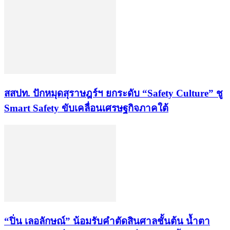
สสปท. ปักหมุดสุราษฎร์ฯ ยกระดับ “Safety Culture” ชู
Smart Safety ขับเคลื่อนเศรษฐกิจภาคใต้
“ปิ่น เลอลักษณ์” น้อมรับคำตัดสินศาลชั้นต้น น้ำตา