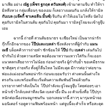
มาเฟีย อย่าง
ณัฐ (เพ็ชร ฐกฤต ตวันพงศ์)
เข้ามาตามจีบ ทำให้รา
มิลหึงหวง กลุ่มเพื่อนๆ ของเอม ก็เลยวางแผนกัน แกล้งให้รามิล
กับเบล (แจ๊คกี้ ชาเคอลีน มิ้นซ์)
จีบกัน ทำให้เอมโมโหหึง นัดไป
คุยกับรามิลในสวนส้ม คุยกันไป คุยกันมา รามิลจู่โจมจะเข้าจูจุ๊บ
เอม
ฉากนี้ ถ่ายที่ สวนส้มธนาธร จ.เชียงใหม่ เป็นฉากน่ารัก
กุ๊กกิ๊กอีกฉากของ
โป๊ปและเบลล่า
ซึ่งหลังจากที่ผู้กำกับ
แมน
เมธี
บล็อคคิวการถ่ายทำ ซักซ้อมให้
โป๊ป
กับ
เบลล่า
เล่นกันไป
ขำกันไป ด้วยความสนิท พอต้องมาหวานแหววใส่กัน ก็จะออก
แนวตลกเสียอาการไม่น้อย ก่อนถ่ายจริง ผู้กำกับย้ำ ขอเคมีธรรม
ชาติสุดๆ ถ่ายจริง ทั้งคู่ก็ลื่นไหล ไม่มีสะดุด มีการต่อว่าต่อขาน
พ่อแง่แม่งอนกันพอน่ารัก ก่อนจะยอมรับว่า ต่างคนนั้นต่างใจ
ตรงกัน และพร้อมที่จะเริ่มต้นความสัมพันธ์ใหม่ด้วยกัน
บรรยากาศกำลังเป็นใจ โป๊ปกำลังจะจู่โจมจูจุ๊บ โดยค่อยๆ เอา
หน้าเข้าใกล้เบลล่าทีละนิด เบลล่าอึ้ง มึน งง ตัวแข็งทื่อ โป๊ปรุก
หนักต่อเนื่องจนจมูกชนกัน บอกเลยฉากนี้ สาวๆ มารุมหน้าจอ
มอนิเตอร์ รอดูความฟินพร้อมหน้า แต่จูบนี้จะสำเร็จ หรือสะดุด