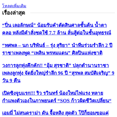
โหลดเพิ่มเติม
เรื่องล่าสุด
“ปิ่น เลอลักษณ์” น้อมรับคำตัดสินศาลชั้นต้น น้ำตา
คลอ หลังมีคำสั่งชดใช้ 7.7 ล้าน ลั่นสู้ต่อในชั้นอุทธรณ์
“ทศพล – นก บริพันธ์ – รุ่ง สุริยา” นำทีมร่วมรำลึก 2 ปี
ราชาเพลงพูด “เพลิน พรหมแดน” ศิลปินแห่งชาติ
วงการลูกทุ่งคึกคัก!! “อุ้ม สุรชาติ” ปลุกตำนานราชา
เพลงลูกทุ่ง จัดยิ่งใหญ่รำลึก 96 ปี “สุรพล สมบัติเจริญ” 9
วัน 9 คืน
เปิดซิงจูบแรก!!! ริว รวินทร์ น้องใหม่ไฟแรง ทลาย
กำแพงตัวเองในภาพยนตร์ “SOS ก้าวผิดชีวิตเปลี่ยน“
เอมมี่ ไม่สนดราม่า ดัน จื้อหลิง สุดตัว โป๊ก็ยอมขอแค่