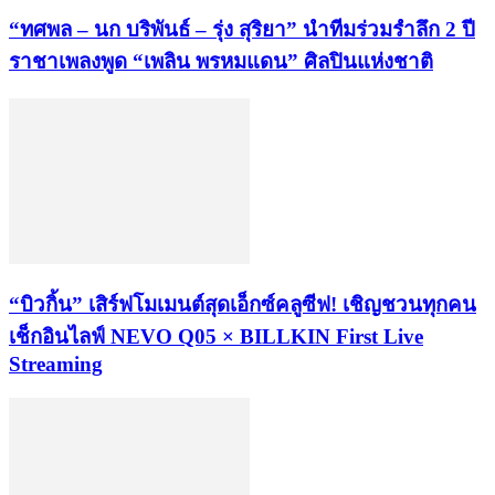
“ทศพล – นก บริพันธ์ – รุ่ง สุริยา” นำทีมร่วมรำลึก 2 ปี
ราชาเพลงพูด “เพลิน พรหมแดน” ศิลปินแห่งชาติ
“บิวกิ้น” เสิร์ฟโมเมนต์สุดเอ็กซ์คลูซีฟ! เชิญชวนทุกคน
เช็กอินไลฟ์ NEVO Q05 × BILLKIN First Live
Streaming