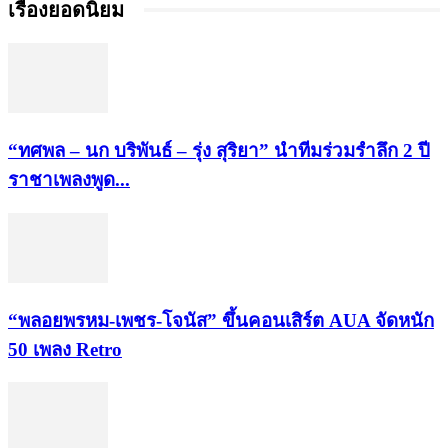
เรื่องยอดนิยม
“ทศพล – นก บริพันธ์ – รุ่ง สุริยา” นำทีมร่วมรำลึก 2 ปี
ราชาเพลงพูด...
“พลอยพรหม-เพชร-โจนัส” ขึ้นคอนเสิร์ต AUA จัดหนัก
50 เพลง Retro