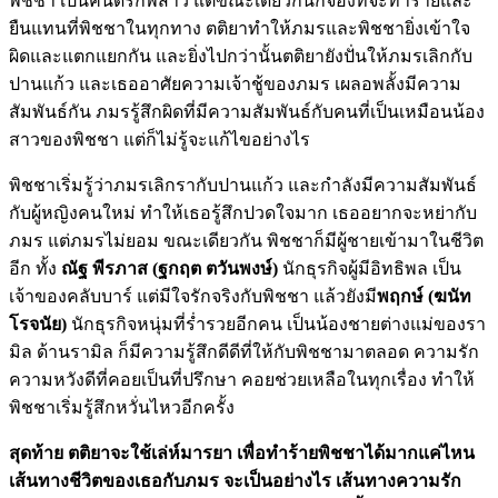
พิชชา เป็นคนดีรักพี่สาว แต่ขณะเดียวกันก็จ้องที่จะทำร้ายและ
ยืนแทนที่พิชชาในทุกทาง ตติยาทำให้ภมรและพิชชายิ่งเข้าใจ
ผิดและแตกแยกกัน และยิ่งไปกว่านั้นตติยายังปั่นให้ภมรเลิกกับ
ปานแก้ว และเธออาศัยความเจ้าชู้ของภมร เผลอพลั้งมีความ
สัมพันธ์กัน ภมรรู้สึกผิดที่มีความสัมพันธ์กับคนที่เป็นเหมือนน้อง
สาวของพิชชา แต่ก็ไม่รู้จะแก้ไขอย่างไร
พิชชาเริ่มรู้ว่าภมรเลิกรากับปานแก้ว และกำลังมีความสัมพันธ์
กับผู้หญิงคนใหม่ ทำให้เธอรู้สึกปวดใจมาก เธออยากจะหย่ากับ
ภมร แต่ภมรไม่ยอม ขณะเดียวกัน พิชชาก็มีผู้ชายเข้ามาในชีวิต
อีก ทั้ง
ณัฐ พีรภาส (ฐกฤต ตวันพงษ์)
นักธุรกิจผู้มีอิทธิพล เป็น
เจ้าของคลับบาร์ แต่มีใจรักจริงกับพิชชา แล้วยังมี
พฤกษ์ (ฆนัท
โรจนัย)
นักธุรกิจหนุ่มที่ร่ำรวยอีกคน เป็นน้องชายต่างแม่ของรา
มิล ด้านรามิล ก็มีความรู้สึกดีดีที่ให้กับพิชชามาตลอด ความรัก
ความหวังดีที่คอยเป็นที่ปรึกษา คอยช่วยเหลือในทุกเรื่อง ทำให้
พิชชาเริ่มรู้สึกหวั่นไหวอีกครั้ง
สุดท้าย ตติยาจะใช้เล่ห์มารยา เพื่อทำร้ายพิชชาได้มากแค่ไหน
เส้นทางชีวิตของเธอกับภมร จะเป็นอย่างไร เส้นทางความรัก