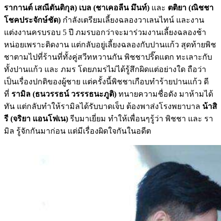
รากานต์ เสณีตันติกุล)
เบล (ชาเคอลีน มึนท์)
และ
ตติยา (ณิชชา
โชคประจักษ์ชัด)
กำลังเตรียมเลี้ยงฉลองวาเลนไทน์ และงาน
แต่งงานครบรอบ 5 ปี ภมรบอกว่าจะมาร่วมงานเลี้ยงฉลองช้า
หน่อยเพราะติดงาน แต่กลับอยู่เลี้ยงฉลองกับปานแก้ว
สุดท้ายพิช
ชาตามไปที่ร้านที่ทั้งคู่สวีทหวานกัน พิชชาปริ๊ดแตก ทะเลาะกับ
ทั้งปานแก้ว และ ภมร โดยภมรไม่ได้รู้สึกผิดแต่อย่างใด ถือว่า
เป็นเรื่องปกติของผู้ชาย แต่ครั้งนี้พิชชาเกือบทำร้ายปานแก้ว ดี
ที่
รามิล (ธนวรรธน์ วรรรธนะภูติ)
ทนายความชื่อดัง มาห้ามได้
ทัน แต่กลับทำให้รามิลได้รับบาดเจ็บ ต้องพาส่งโรงพยาบาล
น้าสิ
รี (จริยา แอนโฟเน)
รีบมาเยี่ยม ทำให้เพื่อนๆรู้ว่า พิชชา และ รา
มิล รู้จักกันมาก่อน แต่มีเรื่องผิดใจกันในอดีต