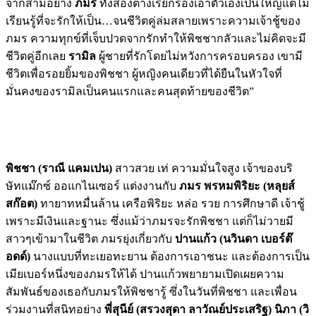
จากสามีอย่าง
ภมร
ทั้งสองต่างเรียกร้องเอาตัวเองเป็นใหญ่แต่ไม่
เรียนรู้ที่จะรักให้เป็น…จนชีวิตคู่ล่มสลายเพราะความเจ้าชู้ของ
ภมร ความทุกข์ที่เจ็บปวดจากรักทำให้พิชชากลัวและไม่คิดจะมี
ชีวิตคู่อีกเลย
รามิล
ผู้ชายที่รักโดยไม่หวังการครอบครอง เขามี
ชีวิตเพื่อรอยยิ้มของพิชชา ผู้หญิงคนเดียวที่ได้ยืนในหัวใจที่
มั่นคงของรามิลเป็นคนแรกและคนสุดท้ายของชีวิต”
พิชชา (ราณี แคมเปน)
สาวสวย เท่ ความมั่นใจสูง เจ้าของบริ
ษัทแม๊กซ์ ออแกไนเซอร์ แต่งงานกับ
ภมร พรหมพิริยะ (หลุยส์
สก๊อต)
ทายาทหมื่นล้าน เครือพิริยะ หล่อ รวย การศึกษาดี เจ้าชู้
เพราะมีเงินและฐานะ ซึ่งแม้ว่าภมรจะรักพิชชา แต่ก็ไม่วายมี
สาวๆเข้ามาในชีวิต ภมรยุ่งเกี่ยวกับ
ปานแก้ว (นวินดา เบอร์ต๊
อดด์)
นางแบบที่ทะเยอทะยาน ต้องการเอาชนะ และต้องการเป็น
เมียเบอร์หนึ่งของภมรให้ได้ ปานแก้วพยายามเปิดเผยความ
สัมพันธ์ของเธอกับภมรให้พิชชารู้ ซึ่งในวันที่พิชชา และเพื่อน
ร่วมงานที่สนิทอย่าง
พี่สุนีย์ (สรวงสุดา ลาวัณย์ประเสริฐ) นิภา (วิ