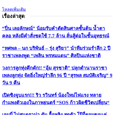
โหลดเพิ่มเติม
เรื่องล่าสุด
“ปิ่น เลอลักษณ์” น้อมรับคำตัดสินศาลชั้นต้น น้ำตา
คลอ หลังมีคำสั่งชดใช้ 7.7 ล้าน ลั่นสู้ต่อในชั้นอุทธรณ์
“ทศพล – นก บริพันธ์ – รุ่ง สุริยา” นำทีมร่วมรำลึก 2 ปี
ราชาเพลงพูด “เพลิน พรหมแดน” ศิลปินแห่งชาติ
วงการลูกทุ่งคึกคัก!! “อุ้ม สุรชาติ” ปลุกตำนานราชา
เพลงลูกทุ่ง จัดยิ่งใหญ่รำลึก 96 ปี “สุรพล สมบัติเจริญ” 9
วัน 9 คืน
เปิดซิงจูบแรก!!! ริว รวินทร์ น้องใหม่ไฟแรง ทลาย
กำแพงตัวเองในภาพยนตร์ “SOS ก้าวผิดชีวิตเปลี่ยน“
เอมมี่ ไม่สนดราม่า ดัน จื้อหลิง สุดตัว โป๊ก็ยอมขอแค่