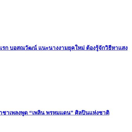
รก บอสณวัฒน์ แนะนางงามยุคใหม่ ต้องรู้จักวิธีหาแสง
ปี ราชาเพลงพูด “เพลิน พรหมแดน” ศิลปินแห่งชาติ