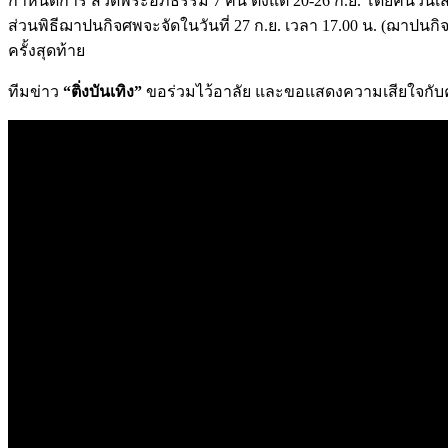
กำหนดการ สวดพระอภิธรรม 7 คืน ตั้งแต่ 20-26 ก.ย. โดยคืนวันเส
ส่วนพิธีฌาปนกิจศพจะจัดในวันที่ 27 ก.ย. เวลา 17.00 น. (ฌาปนกิ
ครั้งสุดท้าย
ทีมข่าว
“ติ่งบันเทิง”
ขอร่วมไว้อาลัย และขอแสดงความเสียใจกั