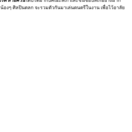
ิร์ต สายควัน
เติบโตมากับคณะลิเก และชื่นชอบลิเกอย่างมาก
ๆ น้องๆ ศิลปินตลก จะรวมตัวกันมาเล่นดนตรีในงาน เพื่อไว้อาลัย