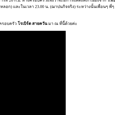
าร์ที่ 26 ก.ย. ทางครอบครัวแจ้งว่าจะมีการแสดงลิเก เนื่องจาก
โรเบ
จหลอก) และในเวลา 23.00 น. (ฌาปนกิจจริง) ระหว่างนั้นเพื่อนๆ พี่
บครอบครัว
โรเบิร์ต สายควัน
มา ณ ที่นี้ด้วยค่ะ