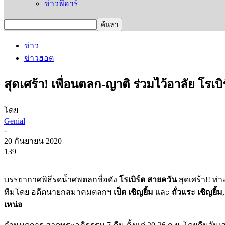
ข่าวพีอาร์
ข่าว
ข่าวฮอต
สุดเศร้า! เพื่อนตลก-ญาติ ร่วมไว้อาลัย โรเบิ
โดย
Genial
-
20 กันยายน 2020
139
บรรยากาศพิธีรดน้ำศพตลกชื่อดัง
โรเบิร์ต สายควัน
สุดเศร้า!! ท่
ทีมโดย อดีตนายกสมาคมตลกฯ
เป็ด เชิญยิ้ม
และ
ถั่วแระ เชิญยิ้ม
,
เหน่อ