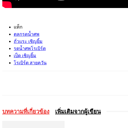
แท็ก
ตลกรดน้ำศพ
ถั่วแระ เชิญยิ้ม
รดน้ำศพโรเบิร์ต
เป็ด เชิญยิ้ม
โรเบิร์ต สายควัน
แบ่งปัน
บทความที่เกี่ยวข้อง
เพิ่มเติมจากผู้เขียน