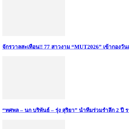
จักรวาลสะเทือน!! 77 สาวงาม “MUT2026” เข้ากองวันแ
“ทศพล – นก บริพันธ์ – รุ่ง สุริยา” นำทีมร่วมรำลึก 2 