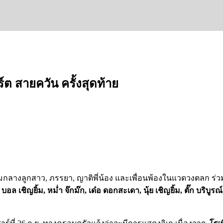
ร์ต สายควัน ครั้งสุดท้าย
ามกลางลูกสาว, ภรรยา, ญาติพี่น้อง และเพื่อนพ้องในแวดวงตลก ร่วม
บอล เชิญยิ้ม, หม่ำ จ๊กม๊ก, เด๋อ ดอกสะเดา, นุ้ย เชิญยิ้ม, ตั๊ก บ