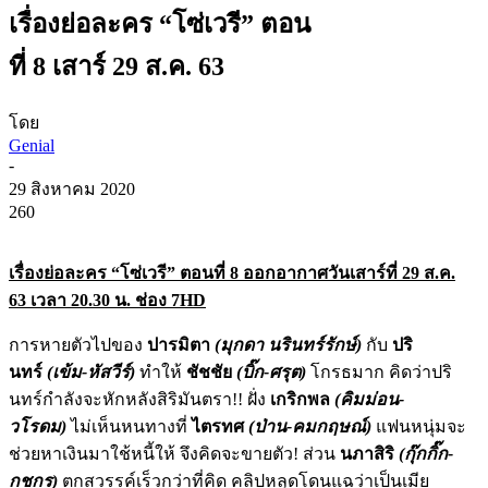
เรื่องย่อละคร “โซ่เวรี” ตอน
ที่ 8 เสาร์ 29 ส.ค. 63
โดย
Genial
-
29 สิงหาคม 2020
260
เรื่อง
ย่อละคร “โซ่เวรี”
ตอนที่
8 ออกอากาศวัน
เสาร์ที่
29
ส
.ค.
63 เวลา 20.30 น. ช่อง 7
HD
การหายตัวไปของ
ปารมิตา
(มุกดา นรินทร์รักษ์)
กับ
ปริ
นทร์
(เข้ม-หัสวีร์)
ทำให้
ชัชชัย
(บิ๊ก-ศรุต)
โกรธมาก
คิดว่าปริ
นทร์กำลังจะหักหลังสิริมันตรา!!
ฝั่ง
เกริกพล
(คิมม่อน-
วโรดม)
ไม่เห็นหนทางที่
ไตรทศ
(ป่าน-คมกฤษณ์)
แฟนหนุ่มจะ
ช่วยหาเงินมาใช้หนี้ให้ จึงคิดจะขายตัว!
ส่วน
นภาสิริ
(กุ๊กกิ๊ก-
กชกร)
ตกสวรรค์เร็วกว่าที่คิด คลิปหลุดโดนแฉว่าเป็นเมีย