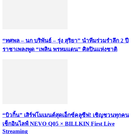
“ทศพล – นก บริพันธ์ – รุ่ง สุริยา” นำทีมร่วมรำลึก 2 ปี
ราชาเพลงพูด “เพลิน พรหมแดน” ศิลปินแห่งชาติ
“บิวกิ้น” เสิร์ฟโมเมนต์สุดเอ็กซ์คลูซีฟ! เชิญชวนทุกคน
เช็กอินไลฟ์ NEVO Q05 × BILLKIN First Live
Streaming