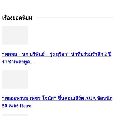
เรื่องยอดนิยม
“ทศพล – นก บริพันธ์ – รุ่ง สุริยา” นำทีมร่วมรำลึก 2 ปี
ราชาเพลงพูด...
“พลอยพรหม-เพชร-โจนัส” ขึ้นคอนเสิร์ต AUA จัดหนัก
50 เพลง Retro