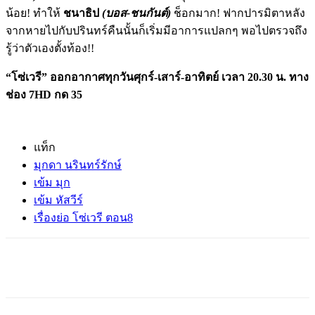
น้อย! ทำให้
ชนาธิป
(บอส-ชนกันต์)
ช็อกมาก! ฟากปารมิตาหลัง
จากหายไปกับปรินทร์คืนนั้นก็เริ่มมีอาการแปลกๆ
พอไปตรวจถึง
รู้ว่าตัวเองตั้งท้อง!!
“โซ่เวรี” ออกอากาศทุกวันศุกร์-เสาร์-อาทิตย์ เวลา
20.30 น. ทาง
ช่อง 7
HD
กด 35
แท็ก
มุกดา นรินทร์รักษ์
เข้ม มุก
เข้ม หัสวีร์
เรื่องย่อ โซ่เวรี ตอน8