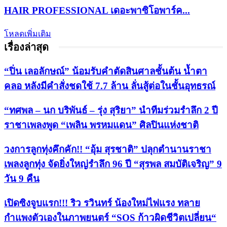
HAIR PROFESSIONAL เดอะพาซิโอพาร์ค...
โหลดเพิ่มเติม
เรื่องล่าสุด
“ปิ่น เลอลักษณ์” น้อมรับคำตัดสินศาลชั้นต้น น้ำตา
คลอ หลังมีคำสั่งชดใช้ 7.7 ล้าน ลั่นสู้ต่อในชั้นอุทธรณ์
“ทศพล – นก บริพันธ์ – รุ่ง สุริยา” นำทีมร่วมรำลึก 2 ปี
ราชาเพลงพูด “เพลิน พรหมแดน” ศิลปินแห่งชาติ
วงการลูกทุ่งคึกคัก!! “อุ้ม สุรชาติ” ปลุกตำนานราชา
เพลงลูกทุ่ง จัดยิ่งใหญ่รำลึก 96 ปี “สุรพล สมบัติเจริญ” 9
วัน 9 คืน
เปิดซิงจูบแรก!!! ริว รวินทร์ น้องใหม่ไฟแรง ทลาย
กำแพงตัวเองในภาพยนตร์ “SOS ก้าวผิดชีวิตเปลี่ยน“