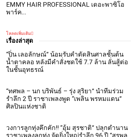
EMMY HAIR PROFESSIONAL เดอะพาซิโอ
พาร์ค...
โหลดเพิ่มเติม
เรื่องล่าสุด
“ปิ่น เลอลักษณ์” น้อมรับคำตัดสินศาลชั้นต้น
น้ำตาคลอ หลังมีคำสั่งชดใช้ 7.7 ล้าน ลั่นสู้ต่อ
ในชั้นอุทธรณ์
“ทศพล – นก บริพันธ์ – รุ่ง สุริยา” นำทีมร่วม
รำลึก 2 ปี ราชาเพลงพูด “เพลิน พรหมแดน”
ศิลปินแห่งชาติ
วงการลูกทุ่งคึกคัก!! “อุ้ม สุรชาติ” ปลุกตำนาน
ราชาเพลงลูกทุ่ง จัดยิ่งใหญ่รำลึก 96 ปี “สุรพล