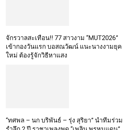
จักรวาลสะเทือน!! 77 สาวงาม “MUT2026”
เข้ากองวันแรก บอสณวัฒน์ แนะนางงามยุค
ใหม่ ต้องรู้จักวิธีหาแสง
“ทศพล – นก บริพันธ์ – รุ่ง สุริยา” นำทีมร่วม
รำลึก 2 ปี ราชาเพลงพูด “เพลิน พรหมแดน”