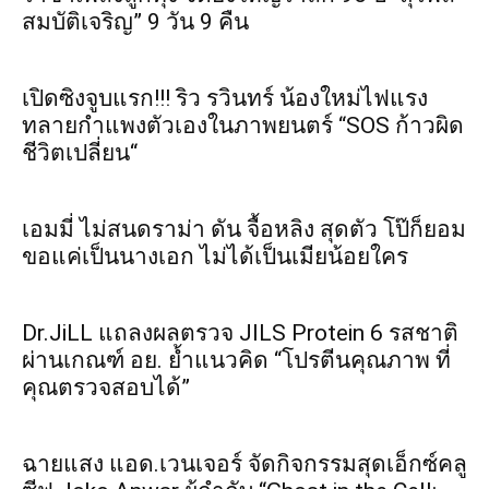
สมบัติเจริญ” 9 วัน 9 คืน
เปิดซิงจูบแรก!!! ริว รวินทร์ น้องใหม่ไฟแรง
ทลายกำแพงตัวเองในภาพยนตร์ “SOS ก้าวผิด
ชีวิตเปลี่ยน“
เอมมี่ ไม่สนดราม่า ดัน จื้อหลิง สุดตัว โป๊ก็ยอม
ขอแค่เป็นนางเอก ไม่ได้เป็นเมียน้อยใคร
Dr.JiLL แถลงผลตรวจ JILS Protein 6 รสชาติ
ผ่านเกณฑ์ อย. ย้ำแนวคิด “โปรตีนคุณภาพ ที่
คุณตรวจสอบได้”
ฉายแสง แอด.เวนเจอร์ จัดกิจกรรมสุดเอ็กซ์คลู