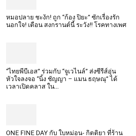
หมอปลาย ชะงัก! ถูก “ก้อง ปิยะ” ซักเรื่องรัก
นอกใจ! เตือน สงกรานต์นี้ ระวัง!! โรคทางเพศ
“ไทยพีบีเอส” ร่วมกับ “จูเวไนล์” ส่งซีรีส์อุ่น
หัวใจลงจอ “นิ้ง ชัญญา – แมน ธฤษณุ” ได้
เวลาเปิดคลาส ใน...
ONE FINE DAY กับ ใบหม่อน- กิตติยา ที่ร้าน