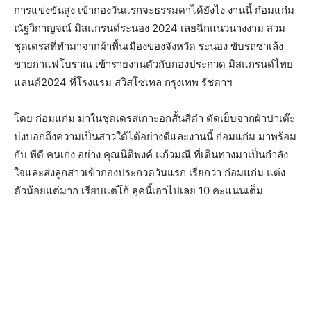
การแข่งขันสูง เข้ากองวันแรกจะธรรมดาได้ยังไง งานนี้ ก๋อมแก๋ม
ณัฐวิกาญจณ์ มิสแกรนด์ระนอง 2024 เลยฉีกแนวนางงาม สวม
ชุดเดรสที่ทำมาจากผ้าพื้นเมืองของจังหวัด ระนอง ขับรถซาเล้ง
ขายกาแฟโบราณ เข้ารายงานตัวกับกองประกวด มิสแกรนด์ไทย
แลนด์2024 ที่โรงแรม สวิสโซเทล กรุงเทพ รัชดาฯ
โดย ก๋อมแก๋ม มาในชุดเดรสเกาะอกสั้นสีดำ ตัดเย็บจากผ้าปาเต๊ะ
บ่งบอกถึงความเป็นสาวใต้ได้อย่างดีและงานนี้ ก๋อมแก๋ม มาพร้อม
กับ พีดี คนเก่ง อย่าง คุณนิติพงค์ แก้วมณี ที่เดินทางมาเป็นกำลัง
ใจและส่งลูกสาวเข้ากองประกวดวันแรก
เรียกว่า ก๋อมแก๋ม แต่ง
ตัวน้อยแต่มาก เรียบแต่โก้ ลุคนี้เอาไปเลย 10 คะแนนเต็ม