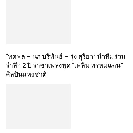
“ทศพล – นก บริพันธ์ – รุ่ง สุริยา” นำทีมร่วม
รำลึก 2 ปี ราชาเพลงพูด “เพลิน พรหมแดน”
ศิลปินแห่งชาติ