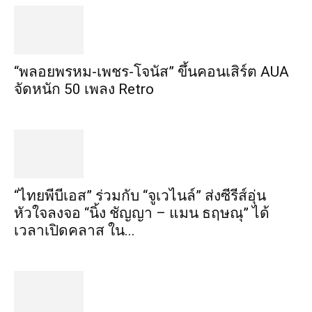
“พลอยพรหม-เพชร-โจนัส” ขึ้นคอนเสิร์ต AUA
จัดหนัก 50 เพลง Retro
“ไทยพีบีเอส” ร่วมกับ “จูเวไนล์” ส่งซีรีส์อุ่น
หัวใจลงจอ “นิ้ง ชัญญา – แมน ธฤษณุ” ได้
เวลาเปิดคลาส ใน...