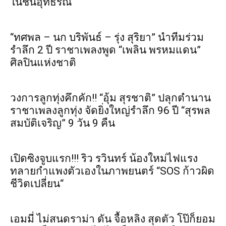
ในชั้นอุทธรณ์
“ทศพล – นก บริพันธ์ – รุ่ง สุริยา” นำทีมร่วม
รำลึก 2 ปี ราชาเพลงพูด “เพลิน พรหมแดน”
ศิลปินแห่งชาติ
วงการลูกทุ่งคึกคัก!! “อุ้ม สุรชาติ” ปลุกตำนาน
ราชาเพลงลูกทุ่ง จัดยิ่งใหญ่รำลึก 96 ปี “สุรพล
สมบัติเจริญ” 9 วัน 9 คืน
เปิดซิงจูบแรก!!! ริว รวินทร์ น้องใหม่ไฟแรง
ทลายกำแพงตัวเองในภาพยนตร์ “SOS ก้าวผิด
ชีวิตเปลี่ยน“
เอมมี่ ไม่สนดราม่า ดัน จื้อหลิง สุดตัว โป๊ก็ยอม