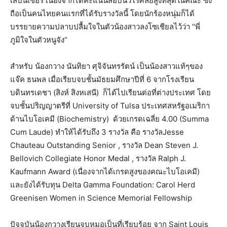
เสปนเซอร์
เนื่องจากได้คะแนนสอบนิวโรศัลย์สูงที่สุดในคณะ
ซึ่ง
ถือเป็นคนไทยคนแรกที่ได้รับรางวัลนี้
โดยนักร้องหนุ่มก็ได้
บรรยายความปลาบปลื้มใจในตัวน้องสาวลงโซเชียลไว้ว่า
“
พี่
ภูมิใจในตัวหนูจัง
”
สำหรับ
น้องกวาง
นันทิยา
ศุจิจันทรรัตน์
เป็นน้องสาวแท้ๆของ
แจ๊ค
ธนพล
เมื่อเรียบจบชั้นมัธยมศึกษาปีที่
6
จากโรงเรียน
บดินทรเดชา
(
สิงห์
สิงหเสนี
)
ก็ได้ไปเรียนต่อที่ต่างประเทศ
โดย
จบชั้นปริญญาตรีที่
University of Tulsa
ประเทศสหรัฐอเมริกา
ด้านไบโอเคมี
(Biochemistry)
ด้วยเกรดเฉลี่ย
4.00 (Summa
Cum Laude)
ทำให้ได้รับถึง
3
รางวัล
คือ
รางวัล
Jesse
Chauteau Outstanding Senior ,
รางวัล
Dean Steven J.
Bellovich Collegiate Honor Medal ,
รางวัล
Ralph J.
Kaufmann Award (
เนื่องจากได้เกรดสูงของคณะไบโอเคมี
)
และยังได้รับทุน
Delta Gamma Foundation: Carol Herd
Greenisen Women in Science Memorial Fellowship
ปัจจุบันน้องกวางเรียนจบหมอเป็นที่เรียบร้อย
จาก
Saint Louis