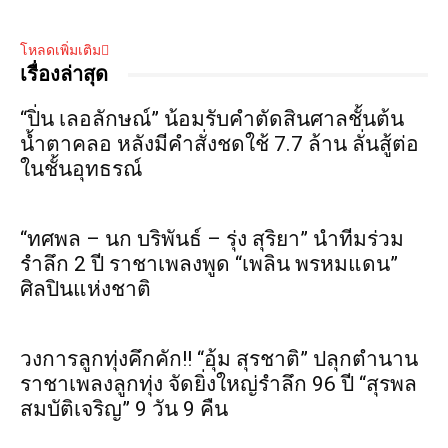
โหลดเพิ่มเติม
เรื่องล่าสุด
“ปิ่น เลอลักษณ์” น้อมรับคำตัดสินศาลชั้นต้น
น้ำตาคลอ หลังมีคำสั่งชดใช้ 7.7 ล้าน ลั่นสู้ต่อ
ในชั้นอุทธรณ์
“ทศพล – นก บริพันธ์ – รุ่ง สุริยา” นำทีมร่วม
รำลึก 2 ปี ราชาเพลงพูด “เพลิน พรหมแดน”
ศิลปินแห่งชาติ
วงการลูกทุ่งคึกคัก!! “อุ้ม สุรชาติ” ปลุกตำนาน
ราชาเพลงลูกทุ่ง จัดยิ่งใหญ่รำลึก 96 ปี “สุรพล
สมบัติเจริญ” 9 วัน 9 คืน