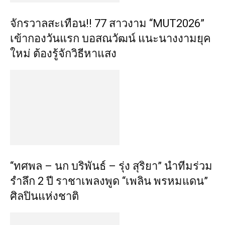
จักรวาลสะเทือน!! 77 สาวงาม “MUT2026”
เข้ากองวันแรก บอสณวัฒน์ แนะนางงามยุค
ใหม่ ต้องรู้จักวิธีหาแสง
“ทศพล – นก บริพันธ์ – รุ่ง สุริยา” นำทีมร่วม
รำลึก 2 ปี ราชาเพลงพูด “เพลิน พรหมแดน”
ศิลปินแห่งชาติ