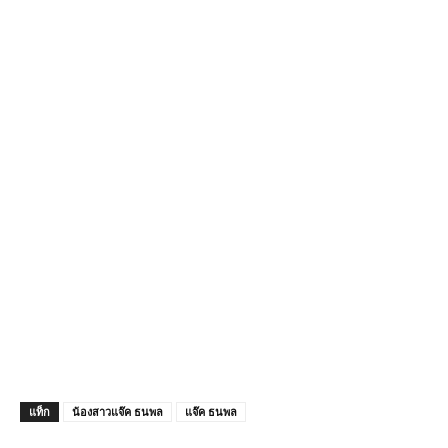
แท็ก
น้องสาวแจ๊ค ธนพล
แจ๊ค ธนพล