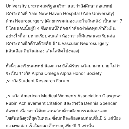
University
ประเทศสหรัฐอเมริกา
และกำลังศึกษาต่อแพทย์
เฉพาะทางที่
Yale New Haven Hospital (Yale University)
ด้าน
Neurosurgery (
ศัลยกรรมสมองและไขสันหลัง
)
เป็นเวลา
7
ปี
โดยตอนนี้อยู่ปี
4
ซึ่งตอนนี้ก็ต้องเข้าห้องผ่าตัดทุกเช้าถึงเย็น
อย่างไรก็ตามหากเรียบจบแล้ว
น้องกวางก็มีแพลนจะเรียนต่อ
เฉพาะทางอีกด้านด้วยคือ
ด้าน
Vascular Neurosurgery
(
เส้นเลือดตีบในสมอง
เส้นโลหิตโป่งพอง
)
ทั้งนี้ขณะเรียนแพทย์
น้องกวาง
ยังได้รับรางวัลมามากมาย
ไม่ว่า
จะเป็น
รางวัล
Alpha Omega Alpha Honor Society
,
รางวัล
Student Research Forum
,
รางวัล
American Medical Women’s Association Glasgow-
Rubin Achievement Citation
และรางวัล
Dennis Spencer
Award
เนื่องจากได้คะแนนสอบด้านศัลยกรรมสมองและ
ไขสันหลังสูงที่สุดในคณะ
ซึ่งปกติจะต้องสอบก่อนขึ้นปี
5
แต่น้อง
กวางขอสอบเร็วในขณะศึกษาอยู่เพียงปี
3
เท่านั้น