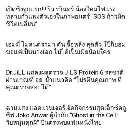
เปิดซิงจูบแรก!!! ริว รวินทร์ น้องใหม่ไฟแรง
ทลายกำแพงตัวเองในภาพยนตร์ “SOS ก้าวผิด
ชีวิตเปลี่ยน“
เอมมี่ ไม่สนดราม่า ดัน จื้อหลิง สุดตัว โป๊ก็ยอม
ขอแค่เป็นนางเอก ไม่ได้เป็นเมียน้อยใคร
Dr.JiLL แถลงผลตรวจ JILS Protein 6 รสชาติ
ผ่านเกณฑ์ อย. ย้ำแนวคิด “โปรตีนคุณภาพ ที่
คุณตรวจสอบได้”
ฉายแสง แอด.เวนเจอร์ จัดกิจกรรมสุดเอ็กซ์คลู
ซีฟ Joko Anwar ผู้กำกับ “Ghost in the Cell:
วัยหนุ่มคุกผี” บินตรงพบแฟนหนังไทย