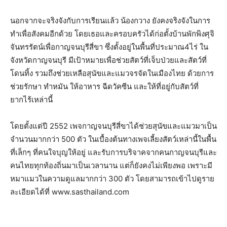
นอกจากจะจริงจังกับการเรียนแล้ว
น้องกวาง
ยังคงจริงจังในการ
ทำเพื่อสังคมอีกด้วย
โดยเธอและครอบครัวได้ก่อตั้งบ้านพักพิงศุจิ
จันทรรัตน์เพื่อกาญจนบุรีสี่ขา
ซึ่งตั้งอยู่ในพื้นที่ประมาณ
4
ไร่
ใน
จังหวัดกาญจนบุรี
มีเป้าหมายเพื่อช่วยสัตว์ที่เจ็บป่วยและสัตว์ที่
โดนทิ้ง
รวมถึงช่วยเหลือสุนัขและแมวจรจัดในเมืองไทย
ด้วยการ
ช่วยรักษา
ทำหมัน
ให้อาหาร
ฉีดวัคซีน
และให้ที่อยู่กับสัตว์ที่
ยากไร้เหล่านี้
โดยตั้งแต่ปี
2552
เพจกาญจนบุรีสี่ขาได้ช่วยสุนัขและแมวมาเป็น
จำนวนมากกว่า
500
ตัว
ในเบื้องต้นทางเพจเลี้ยงสัตว์เหล่านี้ในพื้น
ที่เล็กๆ
ที่คนใจบุญให้อยู่
และรับการบริจาคจากคนกาญจนบุรีและ
คนไทยทุกท้องถิ่นมาเป็นเวลานาน
แต่ก็ยังคงไม่เพียงพอ
เพราะมี
หมาแมวในความดูแลมากกว่า
300
ตัว
โดยสามารถเข้าไปดูราย
ละเอียดได้ที่
www.sasthailand.com