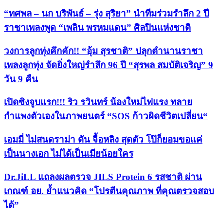
“ทศพล – นก บริพันธ์ – รุ่ง สุริยา” นำทีมร่วมรำลึก 2 ปี
ราชาเพลงพูด “เพลิน พรหมแดน” ศิลปินแห่งชาติ
วงการลูกทุ่งคึกคัก!! “อุ้ม สุรชาติ” ปลุกตำนานราชา
เพลงลูกทุ่ง จัดยิ่งใหญ่รำลึก 96 ปี “สุรพล สมบัติเจริญ” 9
วัน 9 คืน
เปิดซิงจูบแรก!!! ริว รวินทร์ น้องใหม่ไฟแรง ทลาย
กำแพงตัวเองในภาพยนตร์ “SOS ก้าวผิดชีวิตเปลี่ยน“
เอมมี่ ไม่สนดราม่า ดัน จื้อหลิง สุดตัว โป๊ก็ยอมขอแค่
เป็นนางเอก ไม่ได้เป็นเมียน้อยใคร
Dr.JiLL แถลงผลตรวจ JILS Protein 6 รสชาติ ผ่าน
เกณฑ์ อย. ย้ำแนวคิด “โปรตีนคุณภาพ ที่คุณตรวจสอบ
ได้”