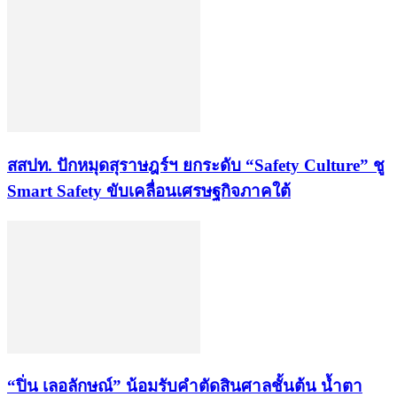
สสปท. ปักหมุดสุราษฎร์ฯ ยกระดับ “Safety Culture” ชู
Smart Safety ขับเคลื่อนเศรษฐกิจภาคใต้
“ปิ่น เลอลักษณ์” น้อมรับคำตัดสินศาลชั้นต้น น้ำตา