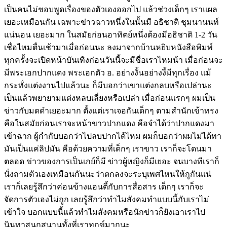
เป็นคนไม่ชอบพูดเรื่องของตัวเองออกไป แล้วช่วงเด็กๆ เราแผล
เยอะเหมือนกัน เฉพาะข่าวฉาวหนึ่งในนั้นมี อธิชาติ ชุมนานนท์
แน่นอน เยอะมาก ในสมัยก่อนอาทิตย์หนึ่งต้องมีอธิชาติ 1-2 วัน
เชื่อไหมตื่นเช้ามาเมื่อก่อนนะ ลงมาจากบ้านหยิบหนังสือพิมพ์
ทุกครั้งจะเปิดหน้าบันเทิงก่อนวันนี้จะมีชื่อเราไหมน้า เมื่อก่อนจะ
มีพระเอกปากแดง พระเอกตัว อ. อย่างงั้นอย่างงี้มีทุกเรื่อง แม้
กระทั่งแต่งงานไปแล้วนะ ก็มีบอกว่าเขาแต่งกลบหรือเปล่านะ
เป็นแล้วพยายามแต่งหลบเลี่ยงหรือเปล่า เมื่อก่อนแรกๆ ผมเป็น
ข่าวกับมดดำเยอะมาก ตั้งแต่เราเจอกันเด็กๆ ตามสำนักเข้าทรง
คือในสมัยก่อนเราจะหน้าขาวปากแดง คือจำได้ว่าปากแดงมา
เข้าฉาก ผู้กำกับบอกว่าไปลบปากได้ไหม ผมก็บอกว่าผมไม่ได้ทา
มันเป็นแค่ลิปมัน คือด้วยความที่เด็กๆ เราขาว เราก็จะโดนมา
ตลอด ข่าวของการเป็นเกย์ก็มี ข่าวผู้หญิงก็มีเยอะ จนบางทีเราก็
นั่งถามตัวเองเหมือนกันนะว่าตกลงจะระบุเพศไหนให้กูกันแน่
เราก็เลยรู้สึกว่าค่อนข้างแอนตี้กับการสื่อสาร เด็กๆ เราก็จะ
จัดการตัวเองไม่ถูก เลยรู้สึกว่าทำไมสังคมทำแบบนี้กับเราไม่
เข้าใจ บอกแบบนี้แล้วทำไมสังคมหรือนักข่าวก็ยังเอาเราไป
นินทาสนุกสนานทั้งที่เราทุกข์มากนะ