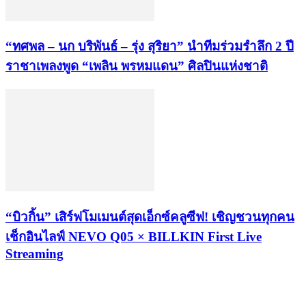
“ทศพล – นก บริพันธ์ – รุ่ง สุริยา” นำทีมร่วมรำลึก 2 ปี
ราชาเพลงพูด “เพลิน พรหมแดน” ศิลปินแห่งชาติ
“บิวกิ้น” เสิร์ฟโมเมนต์สุดเอ็กซ์คลูซีฟ! เชิญชวนทุกคน
เช็กอินไลฟ์ NEVO Q05 × BILLKIN First Live
Streaming