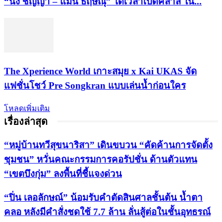
“นิ้ง ชัญญา – แมน ธฤษณุ” ได้เวลาเปิดคลาส ใน...
​The Xperience World เกาะสมุย x Kai UKAS จัด
แฟชั่นโชว์ Pre Songkran แบบเล่นน้ำก่อนใคร
โหลดเพิ่มเติม
เรื่องล่าสุด
“หมู่บ้านทวีสุขนาริสา” เดินขบวน “คัดค้านการจัดตั้ง
ชุมชน” หวั่นคณะกรรมการคอรัปชั่น ด้านตัวแทน
“เขตบึงกุ่ม” ลงพื้นที่ชี้แจงด่วน
“ปิ่น เลอลักษณ์” น้อมรับคำตัดสินศาลชั้นต้น น้ำตา
คลอ หลังมีคำสั่งชดใช้ 7.7 ล้าน ลั่นสู้ต่อในชั้นอุทธรณ์