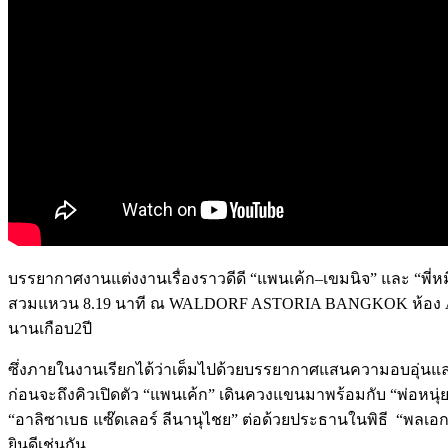
บรรยากาศงานแต่งงานเรื่องราวดีดี
“
แพนเค้ก
–
เขมนิจ
”
และ
“
พี่ห
สวมแหวน
8.19
นาที
ณ
WALDORF ASTORIA BANGKOK
ห้อง
A
นานเกือบ
2
ปี
ซึ่งภายในงานเรียกได้ว่าเต็มไปด้วยบรรยากาศแสนความอบอุ่นแ
ก่อนจะถึงคิวเปิดตัว
“
แพนเค้ก
”
เดินควงแขนมาพร้อมกับ
“
พ่อหนุ่
“
อาลิซาเบธ
แซ๊ดเลอร์
ลีนานุไชย
”
ต่อด้วยประธานในพิธี
“
พลเอ
ยินดีเช่นกัน