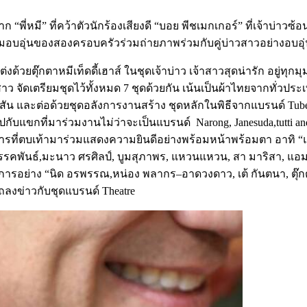
จาก
“
พี่หมี
”
ที่คว้าตัวนักร้องเสียงดี
“
บอย
พีชเมกเกอร์
”
ที่เจ้าบ่าว
ามอบอุ่นของสองครอบครัวร่วมถ่ายภาพร่วมกับคู่บ่าวสาวอย่างอบอุ
่งด้วยตุ๊กตาหมีเท็ดดี้เฮาส์
ในชุดเจ้าบ่าว
เจ้าสาวสุดน่ารัก
อยู่ทุก
สาว
จัดเตรียมชุดไว้ทั้งหมด
7
ชุดด้วยกัน
เน้นเป็นผ้าไทยจากทั่วปร
สัน
และต่อด้วยชุดอลังการงานสร้าง
ชุดหลักในพิธีจากแบรนด์
Tube
รูปกับแขกที่มาร่วมงานไม่ว่าจะเป็นแบรนด์
Narong, Janesuda,tutti a
รที่ตบเท้ามาร่วมแสดงความยินดีอย่างพร้อมหน้าพร้อมตา
อาทิ
“
รรคพันธ์
,
มะนาว
ศรศิลป์
,
บูม
สุภาพร
,
แหวนแหวน
,
สา
มาริสา
,
แอ
การอย่าง
“
นิด
อรพรรณ
,
หน่อง
พลากร
–
อาดวงดาว
,
เต้
กันตนา
,
ตุ๊
ถลงข่าวกับชุดแบรนด์
Theatre