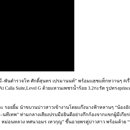
มี
–
พันตำรวจโท
ศักดิ์สุนทร
เปรมานนท์
”
พร้อมแฮชแท็กหวานๆ
#เร
t Calla Suite,Level G
ด้วยแหวนเพชรน้ำร้อย
3.2
กะรัต
รูปทรง
princ
ละ
รอยยิ้ม
นำขบวนบ่าวสาวเข้างานโดยแก๊งนางฟ้าหลานๆ
“
น้องอั
ย
–
นทีเทพ
”
ท่ามกลางเสียงปรบมือยินดีอย่างกึกก้องจากแขกผู้มีเกียรต
ก
หม่อนหลวง
ทศนวอมร
เทวกุญ
”
ขึ้นอวยพรคู่บ่าวสาว
พร้อมด้วย
“