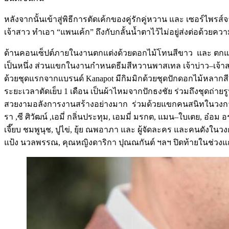
หลังจากนั้นเข้าสู่พิธีการตัดเค้กของคู่รักคู่หวาน
และ
เซอร์ไพรส์
เจ้าสาว
ทำเอา
“
แพนเค้ก
”
ถึงกับกลั้นน้ำตาไว้ไม่อยู่
ส่งต่อด้วยคว
ด้านคอนเซ็ปต์ภายในงานตกแต่งด้วยดอกไม้โทนสีขาว
และ
ตกแต
เป็นหนึ่ง
ส่วนแขกในงานกำหนดธีมสีหวานพาสเทล
เจ้าบ่าว
–
เจ้า
ด้วยชุดแรกจากแบรนด์
Kanapot
มีกิมมิกด้วยชุดปักดอกไม้หลากสี
ระยะเวลาตัดเย็บ
1
เดือน
เป็นผ้าไหมจากปักธงชัย
ร่วมถึงชุดถ่าย
สวยงามอลังการงานสร้างอย่างมาก
ร่วมด้วยแขกคนสนิทในวงกา
รา
,
ซี
ศิวัฒน์
,
เอมี่
กลิ่นประทุม
,
เอมมี่
มรกต
,
แมน
–
ใบเตย
,
อ๋อม
อ
เจี๊ยบ
ชมพูนุช
,
ปูไข่
,
ยุ้ย
ณพอาภา
และ
ผู้จัดละคร
และคนดังในวง
แป้ง
นวลพรรณ
,
คุณหญิงดาริกา
ปุณณกันต์
ฯลฯ
ปิดท้ายในช่วงแ