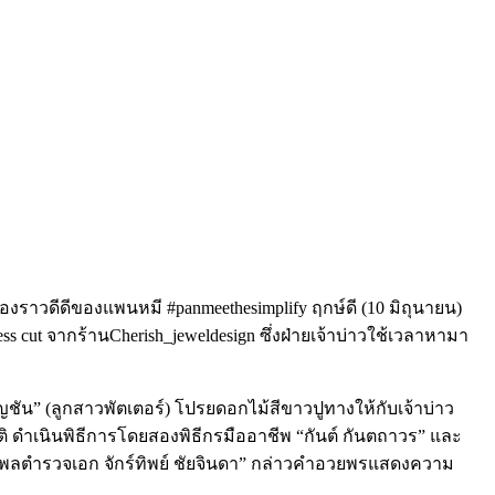
ื่องราวดีดีของแพนหมี #panmeethesimplify
ฤกษ์ดี
(10
มิถุนายน
)
ess cut
จากร้าน
Cherish_jeweldesign
ซึ่งฝ่ายเจ้าบ่าวใช้เวลาหามา
ญชัน
” (
ลูกสาวพัตเตอร์
)
โปรยดอกไม้สีขาวปูทางให้กับเจ้าบ่าว
ิ
ดำเนินพิธีการโดยสองพิธีกรมืออาชีพ
“
กันต์
กันตถาวร
”
และ
พลตำรวจเอก
จักร์ทิพย์
ชัยจินดา
”
กล่าวคำอวยพรแสดงความ