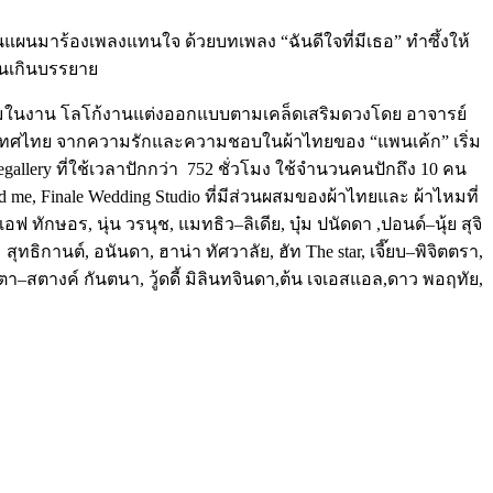
ซ้อนแผนมาร้องเพลงแทนใจ
ด้วยบทเพลง
“
ฉันดีใจที่มีเธอ
”
ทำซึ้งให้
่นเกินบรรยาย
มุมในงาน
โลโก้งานแต่งออกแบบตามเคล็ดเสริมดวงโดย
อาจารย์
ะเทศไทย
จากความรักและความชอบในผ้าไทยของ
“
แพนเค้ก
”
เริ่ม
gallery
ที่ใช้เวลาปักกว่า
752
ชั่วโมง
ใช้จำนวนคนปักถึง
10
คน
nd me, Finale Wedding Studio
ที่มีส่วนผสมของผ้าไทยและ
ผ้าไหมที่
แอฟ
ทักษอร
,
นุ่น
วรนุช
,
แมทธิว
–
ลิเดีย
,
บุ๋ม
ปนัดดา
,
ปอนด์
–
นุ้ย
สุจิ
ม
สุทธิกานต์
,
อนันดา
,
ฮาน่า
ทัศวาลัย
,
ฮัท
The star,
เจี๊ยบ
–
พิจิตตรา
,
กตา
–
สตางค์
กันตนา
,
วู้ดดี้
มิลินทจินดา
,
ต้น
เจเอสแอล
,
ดาว
พอฤทัย
,