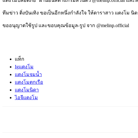
แตงโมปลอดภัย” ผ่านอินสตาแกรมส่วนตัว @melinp.official และหวังว
ทีมข่าว ติ่งบันเทิง ขอเป็นอีกหนึ่งกำลังใจ ให้ดาราสาว แตงโม น
ขออนุญาตใช้รูป และขอบคุณข้อมูล-รูป จาก @melinp.official
แท็ก
Igแตงโม
แตงโมจมน้ำ
แตงโมตกเรือ
แตงโมนิดา
ไอจีแตงโม
แบ่งปัน