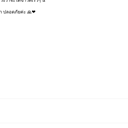
่าจะได้ข่าวดีเร็วๆ นี้
ิดา ปลอดภัยค่ะ 🙏❤