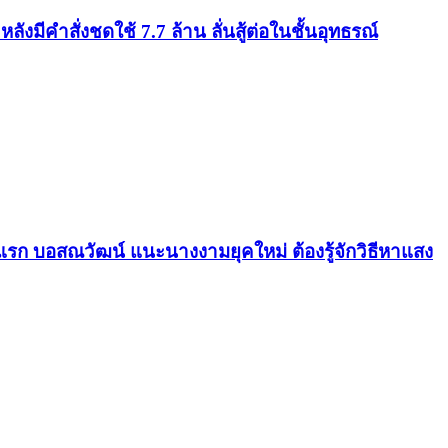
ังมีคำสั่งชดใช้ 7.7 ล้าน ลั่นสู้ต่อในชั้นอุทธรณ์
รก บอสณวัฒน์ แนะนางงามยุคใหม่ ต้องรู้จักวิธีหาแสง