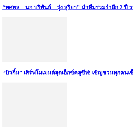
“ทศพล – นก บริพันธ์ – รุ่ง สุริยา” นำทีมร่วมรำลึก 2 
“บิวกิ้น” เสิร์ฟโมเมนต์สุดเอ็กซ์คลูซีฟ! เชิญชวนทุกค