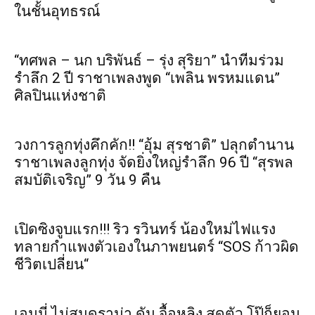
ในชั้นอุทธรณ์
“ทศพล – นก บริพันธ์ – รุ่ง สุริยา” นำทีมร่วม
รำลึก 2 ปี ราชาเพลงพูด “เพลิน พรหมแดน”
ศิลปินแห่งชาติ
วงการลูกทุ่งคึกคัก!! “อุ้ม สุรชาติ” ปลุกตำนาน
ราชาเพลงลูกทุ่ง จัดยิ่งใหญ่รำลึก 96 ปี “สุรพล
สมบัติเจริญ” 9 วัน 9 คืน
เปิดซิงจูบแรก!!! ริว รวินทร์ น้องใหม่ไฟแรง
ทลายกำแพงตัวเองในภาพยนตร์ “SOS ก้าวผิด
ชีวิตเปลี่ยน“
เอมมี่ ไม่สนดราม่า ดัน จื้อหลิง สุดตัว โป๊ก็ยอม