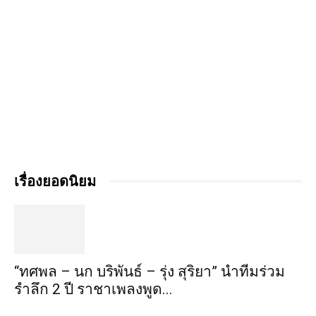
เรื่องยอดนิยม
“ทศพล – นก บริพันธ์ – รุ่ง สุริยา” นำทีมร่วม
รำลึก 2 ปี ราชาเพลงพูด...