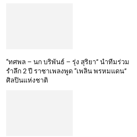
“ทศพล – นก บริพันธ์ – รุ่ง สุริยา” นำทีมร่วม
รำลึก 2 ปี ราชาเพลงพูด “เพลิน พรหมแดน”
ศิลปินแห่งชาติ