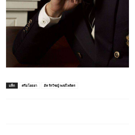
แท็ก
ศรีอโยธยา
ฮัท จิรวิชญ์ พงษ์ไพจิตร