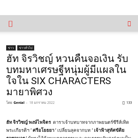
ข่าว
ข่าวทั่วไป
ฮัท จิรวิชญ์ หวนคืนจอเงิน รับ
บทมหาเศรษฐีหนุ่มผู้มีแผลใน
ใจใน SIX CHARACTERS
มายาพิศวง
โดย
Genial
-
18 มกราคม 2022
133
ฮัท จิรวิชญ์ พงษ์ไพจิตร
ดาราเจ้าบทบาทจากภาพยนตร์ซีรีส์เทิด
พระเกียรติฯ
‘ ศรีอโยธยา ’
เปลี่ยนลุคจากบท
‘ เจ้าฟ้าสุทัศขัติย