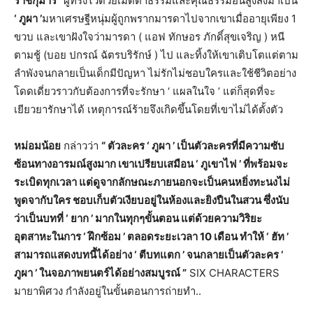
ราชกุมาร ’
ผู้ทรงไว้ด้วยเมตตาธรรมและคุณธรรมอันสูงส่งมาเป็น
‘ ภูผา ’
มหาเศรษฐีหนุ่มผู้ถูกพรากมารดาไปจากเขาเมื่ออายุเพียง 1
ขวบ และเขาฝังใจว่ามารดา ( แอฟ ทักษอร ภักดิ์สุขเจริญ ) หนี
ตามชู้ (บอย ปกรณ์ ฉัตรบริรักษ์ ) ไป และทิ้งให้เขาเติบโตแต่ตาม
ลำพังจนกลายเป็นเด็กมีปัญหา ไม่รักไม่ชอบใครและใช้ชีวิตอย่าง
โดดเดี่ยวราวกับต้องการที่จะรักษา ‘ แผลในใจ ’ แต่ก็สุดที่จะ
เยียวยารักษาได้ เหตุการณ์ร้ายจึงเกิดขึ้นโดยที่เขาไม่ได้ตั้งตัว
หม่อมน้อย
กล่าวว่า
“ ตัวละคร ‘ ภูผา ’ เป็นตัวละครที่มีความซับ
ซ้อนทางอารมณ์สูงมาก เขาเปรียบเสมือน ‘ ภูเขาไฟ ’ ที่พร้อมจะ
ระเบิดทุกเวลา แต่ดูจากลักษณะภายนอกจะเป็นคนหยิ่งทะนงไม่
พูดจากับใคร ชอบเก็บตัวเงียบอยู่ในห้องและยิงปืนในสวน ซึ่งนับ
ว่าเป็นบทที่ ‘ ยาก ’ มากในทุกๆขั้นตอน แต่ด้วยความวิริยะ
อุตสาหะในการ ‘ ฝึกซ้อม ’ ตลอดระยะเวลา 10 เดือน ทำให้ ‘ ฮัท ’
สามารถแสดงบทนี้ได้อย่าง ‘ ตีบทแตก ’ จนกลายเป็นตัวละคร ‘
ภูผา ’ ในจอภาพยนตร์ได้อย่างสมบูรณ์ ”
SIX CHARACTERS
มายาพิศวง กำลังอยู่ในขั้นตอนการถ่ายทำ..