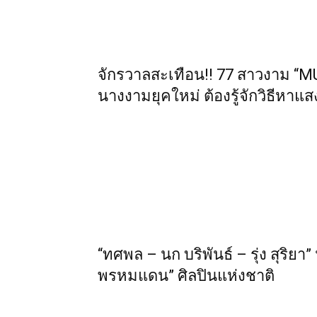
จักรวาลสะเทือน!! 77 สาวงาม “
นางงามยุคใหม่ ต้องรู้จักวิธีหาแส
“ทศพล – นก บริพันธ์ – รุ่ง สุริยา
พรหมแดน” ศิลปินแห่งชาติ