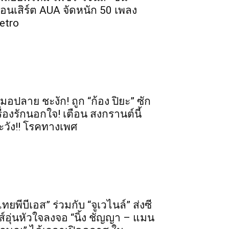
อนเสิร์ต AUA จัดหนัก 50 เพลง
etro
มอปลาย ชะงัก! ถูก “ก้อง ปิยะ” ซัก
รื่องรักนอกใจ! เตือน สงกรานต์นี้
ะวัง!! โรคทางเพศ
ไทยพีบีเอส” ร่วมกับ “จูเวไนล์” ส่งซี
ีส์อุ่นหัวใจลงจอ “นิ้ง ชัญญา – แมน