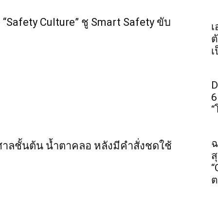
“Safety Culture” ชู Smart Safety ขับ
เ
ต
เ
D
6
“
ฉ
ศาลชั้นต้น น้ำตาคลอ หลังมีคำสั่งชดใช้
ส
“
ต