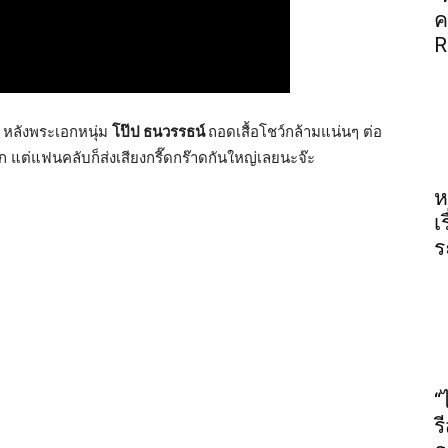
ค
R
หลังพระเอกหนุ่ม
โป๊ป
ธนวรรธน์
ถอดเสื้อโชว์กล้ามแน่นๆ
ต่อ
ก
แต่แฟนคลับก็ส่งเสียงกรี๊ดกร๊าดกันใหญ่เลยนะจ๊ะ
ห
เ
ร
“
ร