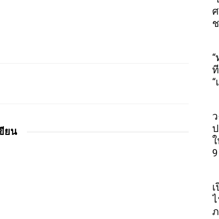
ศ
ช
“
ท
“
ว
ป
เขียน
ใ
9
เ
ไ
ภ