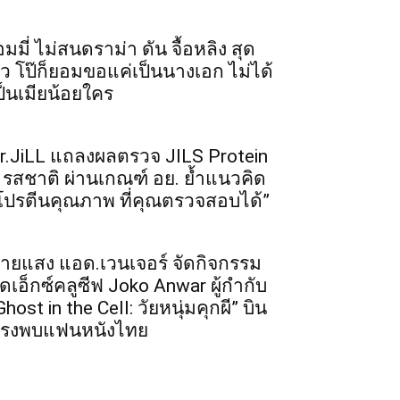
อมมี่ ไม่สนดราม่า ดัน จื้อหลิง สุด
ัว โป๊ก็ยอมขอแค่เป็นนางเอก ไม่ได้
ป็นเมียน้อยใคร
r.JiLL แถลงผลตรวจ JILS Protein
 รสชาติ ผ่านเกณฑ์ อย. ย้ำแนวคิด
โปรตีนคุณภาพ ที่คุณตรวจสอบได้”
ายแสง แอด.เวนเจอร์ จัดกิจกรรม
ุดเอ็กซ์คลูซีฟ Joko Anwar ผู้กำกับ
Ghost in the Cell: วัยหนุ่มคุกผี” บิน
รงพบแฟนหนังไทย