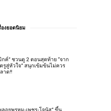
รื่องยอดนิยม
มิกค์” ชวนดู 2 ตอนสุดท้าย “จาก
ัตรูสู่หัวใจ” สนุกเข้มข้นไม่ควร
ลาด!!
พลอยพรหม-เพชร-โจนัส” ขึ้น