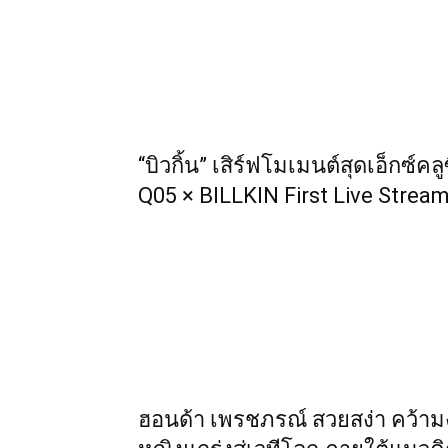
“บิวกิ้น” เสิร์ฟโมเมนต์สุดเอ็กซ์
Q05 × BILLKIN First Live Strea
ฮอนด้า เพรชภรณ์ สวยสง่า คว้าม