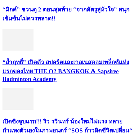
“มิกค์” ชวนดู 2 ตอนสุดท้าย “จากศัตรูสู่หัวใจ” สนุก
เข้มข้นไม่ควรพลาด!!
“ล้ำฤทธิ์” เปิดตัว สปอร์ตและเวลเนสคอมเพล็กซ์แห่ง
แรกของไทย THE O2 BANGKOK & Sapsiree
Badminton Academy
เปิดซิงจูบแรก!!! ริว รวินทร์ น้องใหม่ไฟแรง ทลาย
กำแพงตัวเองในภาพยนตร์ “SOS ก้าวผิดชีวิตเปลี่ยน“