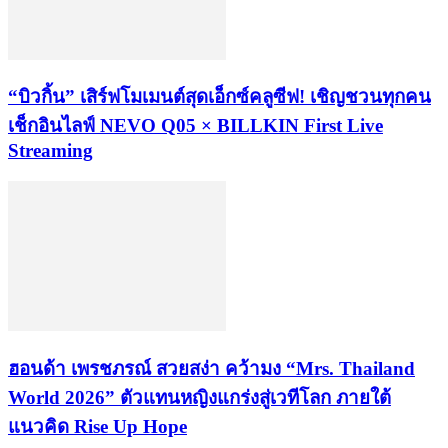
“บิวกิ้น” เสิร์ฟโมเมนต์สุดเอ็กซ์คลูซีฟ! เชิญชวนทุกคน
เช็กอินไลฟ์ NEVO Q05 × BILLKIN First Live
Streaming
ฮอนด้า เพรชภรณ์ สวยสง่า คว้ามง “Mrs. Thailand
World 2026” ตัวแทนหญิงแกร่งสู่เวทีโลก ภายใต้
แนวคิด Rise Up Hope