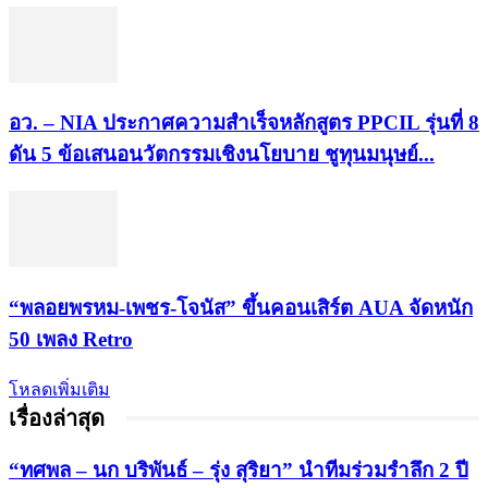
อว. – NIA ประกาศความสำเร็จหลักสูตร PPCIL รุ่นที่ 8
ดัน 5 ข้อเสนอนวัตกรรมเชิงนโยบาย ชูทุนมนุษย์...
“พลอยพรหม-เพชร-โจนัส” ขึ้นคอนเสิร์ต AUA จัดหนัก
50 เพลง Retro
โหลดเพิ่มเติม
เรื่องล่าสุด
“ทศพล – นก บริพันธ์ – รุ่ง สุริยา” นำทีมร่วมรำลึก 2 ปี