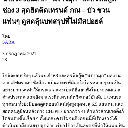
ช่อง 3 สุดฮิตติดเทรนด์ ภณ – บัว ชวน
แฟนๆ ดูสดลุ้นบทสรุปที่ไม่มีสปอยล์
โดย
SARA
-
3 กรกฎาคม 2021
58
ใกล้จะจบจริงๆ
แล้วนะ
สำหรับละครฟีลกู๊ด
“
พราวมุก
”
ผลงาน
ค่ายเลิฟดราม่า
ซึ่งถือว่าเป็นละครที่ดีต่อใจใครหลายๆ
คนเป็น
อย่างมาก
จนทำให้กระแสละครเป็นที่ฮือฮาทั้งในประเทศและ
ต่างประเทศ
แถมยังมาแรงติดเทรนด์ทวิตเตอร์อันดับ
1
แทบจะ
ทุกตอน
ทั้งยังมียอดดูสดออนไลน์พุ่งสูงสุดทะลุ
6.5
แสนคน
และ
ยอดคนดูย้อนหลังทาง
CH3Plus
มากกว่า
41
ล้านวิว
ส่วนเรตติ้งก็
ไต่อันดับขึ้นเรื่อย
ๆ
ตั้งแต่ละครเริ่มจนถึงตอนนี้ที่เรื่องราวได้
ดำเนินมาถึงบทสรุปสุดท้าย
เรียกได้ว่าเป็นละครที่ทำให้แฟน
ฟิน