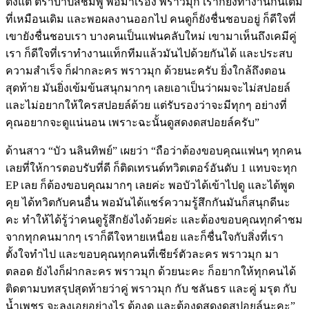
ตั้งแต่
ตราบาปสีชมพู
พอมาเรื่อง
พราวมุก
เราก็ยังทำงานกันเต็ม
ที่เหมือนเดิม
และพอผลงานออกไป
คนดูก็ยังชื่นชอบอยู่
ก็ดีใจที่
เขายังชื่นชอบเรา
บางคนเป็นแฟนคลับใหม่
เขามาเห็นถึงเคมีคู่
เรา
ก็ดีใจที่เราทำงานแท็กทีมแล้วมันไปด้วยกันได้
และประสบ
ความสำเร็จ
ก็ฝากละคร
พราวมุก
ด้วยนะครับ
ยิ่งใกล้ถึงตอน
สุดท้าย
มันยิ่งเข้มข้นสนุกมากๆ
เลย
เอาเป็นว่าผมจะไม่สปอยล์
และไม่อยากให้ใครสปอยล์ด้วย
แต่รับรองว่าจะมีทุกๆ
อย่างที่
คุณอยากจะดูแน่นอน
เพราะฉะนั้นดูสดงดสปอยล์ครับ
”
ด้านสาว
“
บัว
นลินทิพย์
”
เผยว่า
“
ถือว่าต้องขอบคุณแฟนๆ
ทุกคน
เลยที่ให้การตอบรับที่ดี
ก็ติดเทรนด์ทวิตเตอร์อันดับ
1
แทบจะทุก
EP
เลย
ก็ต้องขอบคุณมากๆ
เลยค่ะ
พอบัวได้เข้าไปดู
และได้พูด
คุย
ได้ทวิตกับคนอื่น
พอมันได้แชร์ความรู้สึกกันมันก็สนุกดีนะ
คะ
ทำให้ได้รู้ว่าคนดูรู้สึกยังไงด้วยค่ะ
และต้องขอบคุณทุกคำชม
จากทุกคนมากๆ
เราก็ดีใจหายเหนื่อย
และก็ชื่นใจกับสิ่งที่เรา
ตั้งใจทำไป
และขอบคุณทุกคนที่เชียร์ตัวละคร
พราวมุก
มา
ตลอด
ยังไงก็ฝากละคร
พราวมุก
ด้วยนะคะ
ก็อยากให้ทุกคนได้
ติดตามบทสรุปสุดท้ายว่าคู่
พราวมุก
กับ
ชลันธร
และคู่
มรุต
กับ
น้ำเพชร
จะลงเอยอย่างไร
ต้องดู
และต้องดูสดงดสปอยล์นะคะ
”