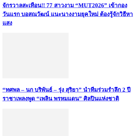
จักรวาลสะเทือน!! 77 สาวงาม “MUT2026” เข้ากอง
วันแรก บอสณวัฒน์ แนะนางงามยุคใหม่ ต้องรู้จักวิธีหา
แสง
“ทศพล – นก บริพันธ์ – รุ่ง สุริยา” นำทีมร่วมรำลึก 2 ปี
ราชาเพลงพูด “เพลิน พรหมแดน” ศิลปินแห่งชาติ