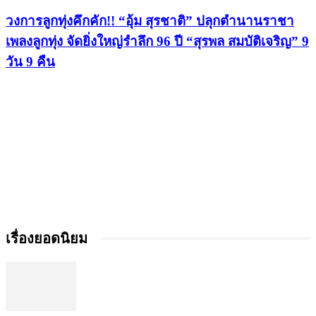
วงการลูกทุ่งคึกคัก!! “อุ้ม สุรชาติ” ปลุกตำนานราชา
เพลงลูกทุ่ง จัดยิ่งใหญ่รำลึก 96 ปี “สุรพล สมบัติเจริญ” 9
วัน 9 คืน
เรื่องยอดนิยม