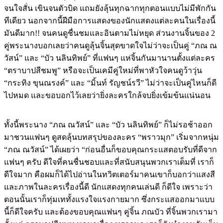
จนใจสั่น
เขินจนตัวบิด
แถมยังลุ้นทุกฉากทุกตอนแบบไม่มีพักกัน
ทีเดียว
นอกจากนี้ฝีมือการแสดงของนักแสดงแต่ละคนในเรื่องนี้
มันดีมาก
!!
จนคนดูชื่นชมและอินตามไม่หยุด
ส่วนงานจิ้นของ
2
คู่พระนางบอกเลยว่าคนดูลุ้นจิ้นสุดขาดใจ
ไม่ว่าจะเป็นคู่
“
ภณ
ณ
วัสน์
”
และ
“
บัว
นลินทิพย์
”
ที่แฟนๆ
แห่จิ้นกันมานานตั้งแต่ละคร
“
ตราบาปสีชมพู
”
หรือจะเป็นเคมีคู่ใหม่ที่พาหัวใจคนดูว้าวุ่น
“
กระทิง
ขุนณรงค์
”
และ
“
มิ้นท์
รัญชน์รวี
”
ไม่ว่าจะเป็นคู่ไหนก็ดี
ไปหมด
และขอบอกไว้เลยว่ายิ่งละครใกล้จบยิ่งเข้มข้นแน่นอน
ทั้งนี้พระนาง
“
ภณ
ณวัสน์
”
และ
“
บัว
นลินทิพย์
”
ก็ไม่รอช้าออก
มาชวนแฟนๆ
ดูสดลุ้นบทสรุปของละคร
“
พราวมุก
”
เริ่มจากหนุ่ม
“
ภณ
ณวัสน์
”
ได้เผยว่า
“
ก่อนอื่นก็ขอบคุณกระแสตอบรับที่ดีจาก
แฟนๆ
ครับ
ดีใจที่คนชื่นชอบและที่สนับสนุนพวกเราเต็มที่
เราก็
ดีใจมาก
คือผมก็ได้ไปอ่านในทวิตเตอร์มาคนเขาก็บอกว่าแสงสี
และภาพในละครเรื่องนี้ดี
นักแสดงทุกคนเล่นดี
ก็ดีใจ
เพราะว่า
ตอนนั้นเราก็ทุ่มเททั้งแรงใจแรงกายมาก
ซึ่งกระแสออกมาแบบ
นี้ก็ดีใจครับ
และต้องขอบคุณแฟนๆ
คู่จิ้น
ภณ
บัว
ที่จิ้นพวกเรามา