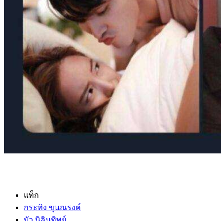
แท็ก
กระทิง ขุนณรงค์
บัว นิลินทิพย์