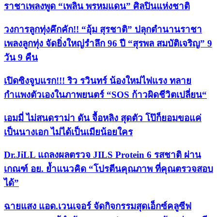
ราชาเพลงพูด “เพลิน พรหมแดน” ศิลปินแห่งชาติ
วงการลูกทุ่งคึกคัก!! “อุ้ม สุรชาติ” ปลุกตำนานราชา
เพลงลูกทุ่ง จัดยิ่งใหญ่รำลึก 96 ปี “สุรพล สมบัติเจริญ” 9
วัน 9 คืน
เปิดซิงจูบแรก!!! ริว รวินทร์ น้องใหม่ไฟแรง ทลาย
กำแพงตัวเองในภาพยนตร์ “SOS ก้าวผิดชีวิตเปลี่ยน“
เอมมี่ ไม่สนดราม่า ดัน จื้อหลิง สุดตัว โป๊ก็ยอมขอแค่
เป็นนางเอก ไม่ได้เป็นเมียน้อยใคร
Dr.JiLL แถลงผลตรวจ JILS Protein 6 รสชาติ ผ่าน
เกณฑ์ อย. ย้ำแนวคิด “โปรตีนคุณภาพ ที่คุณตรวจสอบ
ได้”
ฉายแสง แอด.เวนเจอร์ จัดกิจกรรมสุดเอ็กซ์คลูซีฟ