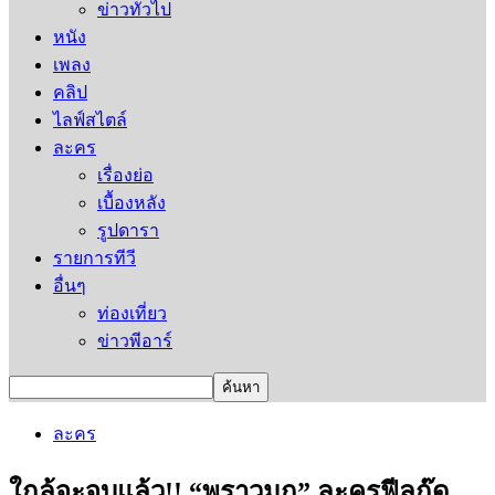
ข่าวทั่วไป
หนัง
เพลง
คลิป
ไลฟ์สไตล์
ละคร
เรื่องย่อ
เบื้องหลัง
รูปดารา
รายการทีวี
อื่นๆ
ท่องเที่ยว
ข่าวพีอาร์
ละคร
ใกล้จะจบแล้ว!! “พราวมุก” ละครฟีลกู๊ด