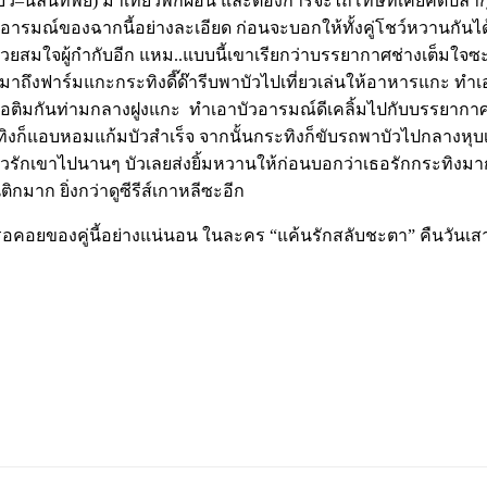
บัว
–
นลินทิพย์
)
มาเที่ยวพักผ่อน
และต้องการจะไถ่โทษที่เคยคิดปล้ำก
รีฟอารมณ์ของฉากนี้อย่างละเอียด
ก่อนจะบอกให้ทั้งคู่โชว์หวานกันได้
วยสมใจผู้กำกับอีก
แหม
..
แบบนี้เขาเรียกว่าบรรยากาศช่างเต็มใจซะ
มาถึงฟาร์มแกะกระทิงดี๊ด๊ารีบพาบัวไปเที่ยวเล่นให้อาหารแกะ
ทำเ
นไอติมกันท่ามกลางฝูงแกะ
ทำเอาบัวอารมณ์ดีเคลิ้มไปกับบรรยากา
ทิงก็แอบหอมแก้มบัวสำเร็จ
จากนั้นกระทิงก็ขับรถพาบัวไปกลางหุบ
ัวรักเขาไปนานๆ
บัวเลยส่งยิ้มหวานให้ก่อนบอกว่าเธอรักกระทิงมาก
นติกมาก
ยิ่งกว่าดูซีรีส์เกาหลีซะอีก
รอคอยของคู่นี้อย่างแน่นอน
ในละคร
“
แค้นรักสลับชะตา
”
คืนวันเสาร