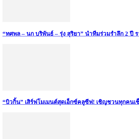
“ทศพล – นก บริพันธ์ – รุ่ง สุริยา” นำทีมร่วมรำลึก 2 
“บิวกิ้น” เสิร์ฟโมเมนต์สุดเอ็กซ์คลูซีฟ! เชิญชวนทุกค