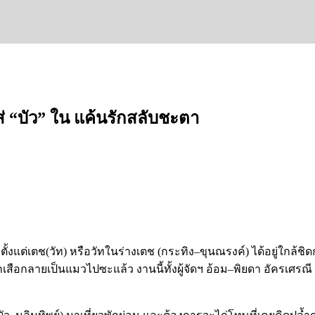
่ “บัว” ใน แค้นรักสลับชะตา
”
ตั้งแต่เตช
(
วัท
)
หรือวัทในร่างเตช
(
กระทิง
–
ขุนณรงค์
)
ได้อยู่ใกล้ชิด
กเสือกลายเป็นแมวไปซะแล้ว
งานนี้ทั้งผู้จัดฯ
อ้อม
–
พิยดา
อัครเศรณี