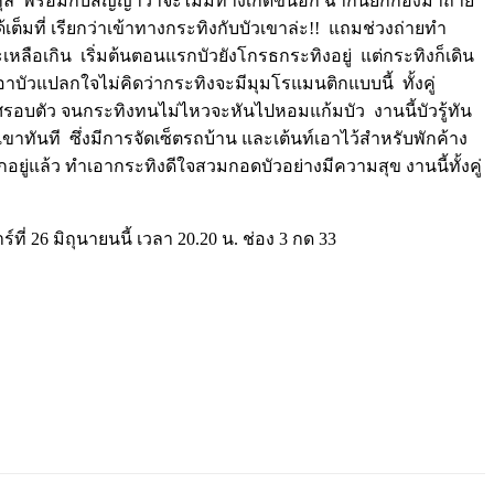
ุล
พร้อมกับสัญญาว่าจะไม่มีทางเกิดขึ้นอีก
ฉากนี้ยกกองมาถ่าย
เต็มที่
เรียกว่าเข้าทางกระทิงกับบัวเขาล่ะ
!!
แถมช่วงถ่ายทำ
เหลือเกิน
เริ่มต้นตอนแรกบัวยังโกรธกระทิงอยู่
แต่กระทิงก็เดิน
อาบัวแปลกใจไม่คิดว่ากระทิงจะมีมุมโรแมนติกแบบนี้
ทั้งคู่
ศรอบตัว
จนกระทิงทนไม่ไหวจะหันไปหอมแก้มบัว
งานนี้บัวรู้ทัน
เขาทันที
ซึ่งมีการจัดเซ็ตรถบ้าน
และเต้นท์เอาไว้สำหรับพักค้าง
อยู่แล้ว
ทำเอากระทิงดีใจสวมกอดบัวอย่างมีความสุข
งานนี้ทั้งคู่
์ที่
26
มิถุนายนนี้
เวลา
20.20
น
.
ช่อง
3
กด
33