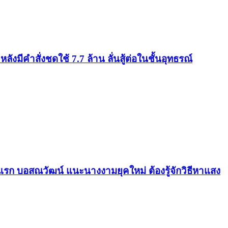
ังมีคำสั่งชดใช้ 7.7 ล้าน ลั่นสู้ต่อในชั้นอุทธรณ์
รก บอสณวัฒน์ แนะนางงามยุคใหม่ ต้องรู้จักวิธีหาแสง