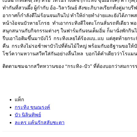
เป็นฉากที่เตช
(
วัท
)
หรือ
วัทในร่างเตช
(
กระทิง
ขุนณรงค์
)
พา
กุล
(
ทำกันที่สวนผึ้ง
ผู้กำกับ
อ้อ
–
วิลาวัณย์
สังฆะภิบาล
เรียกทั้งคู่มาบ
อากาศก็กำลังดีไม่ร้อนจนเกินไป
ทำให้ถ่ายทำง่ายและยังได้ภาพส
หน้าง้อจนบัวหายโกรธ
ทำเอากระทิงดีใจตะโกนลั่นรถทีเดียว
พอ
สนุกสนานกับกิจกรรมต่างๆ
ในฟาร์มกันจนเต็มอิ่ม
ก็มานั่งพักกิ
รีบเอาไอติมขึ้นมาบังไว้
กระทิงเลยได้ร้องแบ
..
แบ
แต่สุดท้ายกระ
คืน
กระทิงไม่รอช้าพาบัวไปที่ต้นไม้ใหญ่
พร้อมกับอธิฐานขอให้บ
โชว์ความหวานสวีทใส่กันอย่างลื่นไหล
บอกได้คำเดียวว่าโรแม
ติดตามชมฉากสวีทหวานของ
“
กระทิง
–
บัว
”
ที่ต้องบอกว่าสมการ
แท็ก
กระทิง ขุนณรงค์
บัว นิลินทิพย์
ละคร แค้นรักสลับชะตา