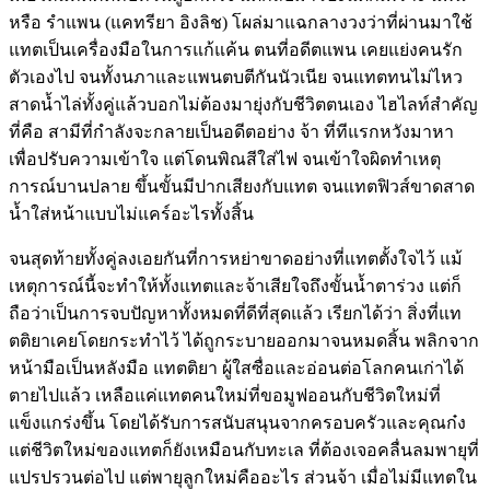
หรือ รำแพน (แคทรียา อิงลิช) โผล่มาแฉกลางวงว่าที่ผ่านมาใช้
แทตเป็นเครื่องมือในการแก้แค้น ตนที่อดีตแพน เคยแย่งคนรัก
ตัวเองไป จนทั้งนภาและแพนตบตีกันนัวเนีย จนแทตทนไม่ไหว
สาดน้ำไล่ทั้งคู่แล้วบอกไม่ต้องมายุ่งกับชีวิตตนเอง ไฮไลท์สำคัญ
ที่คือ สามีที่กำลังจะกลายเป็นอดีตอย่าง จ้า ที่ทีแรกหวังมาหา
เพื่อปรับความเข้าใจ แต่โดนพิณสีใส่ไฟ จนเข้าใจผิดทำเหตุ
การณ์บานปลาย ขึ้นขั้นมีปากเสียงกับแทต จนแทตฟิวส์ขาดสาด
น้ำใส่หน้าแบบไม่แคร์อะไรทั้งสิ้น
จนสุดท้ายทั้งคู่ลงเอยกันที่การหย่าขาดอย่างที่แทตตั้งใจไว้ แม้
เหตุการณ์นี้จะทำให้ทั้งแทตและจ้าเสียใจถึงขั้นน้ำตาร่วง แต่ก็
ถือว่าเป็นการจบปัญหาทั้งหมดที่ดีที่สุดแล้ว เรียกได้ว่า สิ่งที่แท
ตติยาเคยโดยกระทำไว้ ได้ถูกระบายออกมาจนหมดสิ้น พลิกจาก
หน้ามือเป็นหลังมือ แทตติยา ผู้ใสซื่อและอ่อนต่อโลกคนเก่าได้
ตายไปแล้ว เหลือแค่แทตคนใหม่ที่ขอมูฟออนกับชีวิตใหม่ที่
แข็งแกร่งขึ้น โดยได้รับการสนับสนุนจากครอบครัวและคุณก๋ง
แต่ชีวิตใหม่ของแทตก็ยังเหมือนกับทะเล ที่ต้องเจอคลื่นลมพายุที่
แปรปรวนต่อไป แต่พายุลูกใหม่คืออะไร ส่วนจ้า เมื่อไม่มีแทตใน