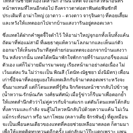
ให้หลานชายตัวเองได้สำนึก งานนี้ แทต จึงไม่กลัวหน้าอินทร์
หน้าพรหมที่ไหนอีกต่อไป ถึงคราวตาต่อตาฟันต่อฟันซักที
ประเดิมที่ อาม่าใหญ่ (อาดาว – ดวงดาว จารุจินดา) ที่คอยเสี้ยม
และหวังให้แทตออกไปจากบ้านแสงวารินอยู่ตลอดเวลา
ซึ่งแทตได้ฝากคำพูดจี้ใจดำไว้ ให้อาม่าใหญ่จุกอกทั้งเจ็บทั้งแค้น
ถัดมาที่พ่อแม่สามี ที่เผยธาตุแท้ความโลภมากและเห็นแก่ตัว
ออกมาให้เห็นจนวินาทีสุดท้ายก่อนแทตจะออกจากบ้านแสงวา
ริน หลังจากนั้น แทตได้หนีมาพักใจพักกายที่ร้านเบเกอรี่ของแม่
ตัวเอง แต่ก็ไม่วายมีมารมาผจญ เรียงหน้ามาอย่างต่อเนื่อง ไม่
เว้นแต่ละวัน ไม่ว่าจะเป็น พิณสี (โดนัท-ณัฐชยา มั่งนิมิตร) เพื่อน
เก่าขี้อิจฉาที่คอยยุแยงให้แทตเลิกกับจ้ามาตลอดเพราะหวังจะ
ขึ้นมาแทนที่ แต่ก็โดนแทตที่รู้ทัน จิกกัดจนหน้าชากลับไปข้าวตู
(น้ำหวาน-รักษ์ณภัค วงศ์ธนทัศน์) เมื่อรู้ข่าวก็รีบมาเพื่อตอกย้ำ
ให้แทตสำนึกตัวว่าไม่คู่ควรกับจ้าแต่แรก แต่ดันโดนแทตโต้กลับ
ทั้งคารมและกำลัง จนสู้ไม่ไหวหนีกลับไปด้วยความแค้น ไม่เว้น
แม้กระทั่งนภา หรือ นภาโพยม (คลาวเดีย จักรพันธุ์) ที่ดูเหมือน
จะเป็นเพื่อนคนเดียวของแทตที่คอยช่วยเหลือมาตลอด ก็ตามมา
เพื่อให้แทตคิดทบทวนดูอีกครั้ง แต่กลับมาโป๊ะแตกเพราะ แพน