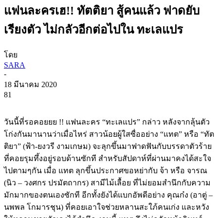
แฟนละครเฮ!! ทัตติยา สู้คนแล้ว ฟาดยับ
เรียงตัว ไม่กลัวอีกต่อไปใน ทะเลแปร
โดย
SARA
-
18 มีนาคม 2020
81
วันนี้ที่รอคอยยย !! แฟนละคร “ทะเลแปร” กล่าว หลังจากลุ้นตัว
โก่งกันมานานว่าเมื่อไหร่ สาวน้อยผู้ใสซื่ออย่าง “แทต” หรือ “ทัต
ติยา” (ฟ้า-ยงวรี งามเกษม) จะลุกขึ้นมาฟาดฟันกับบรรดาตัวร้าย
ที่คอยรุมทึ้งอยู่รอบด้านซักที สำหรับสัปดาห์ที่ผ่านมาคงได้สะใจ
ไปตามๆกัน เมื่อ แทต ลุกขึ้นประกาศขอหย่ากับ จ้า หรือ จารณ
(นิว – วงศกร ปรมัตถากร) สามีไม้เลื้อย ที่ไม่ยอมสำนึกกับความ
มักมากของตนเองซักที อีกทั้งยังได้แบกอัพดีอย่าง คุณก๋ง (อาตู่ –
นพพล โกมารชุน) ที่คอยเอาใจช่วยหลานสะใภ้คนเก่ง และหวัง