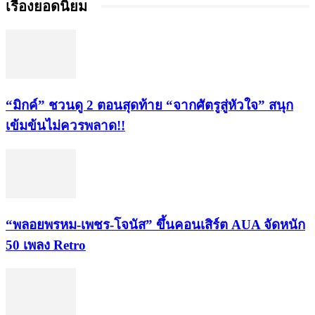
เรื่องยอดนิยม
“มิกค์” ชวนดู 2 ตอนสุดท้าย “จากศัตรูสู่หัวใจ” สนุก
เข้มข้นไม่ควรพลาด!!
“พลอยพรหม-เพชร-โจนัส” ขึ้นคอนเสิร์ต AUA จัดหนัก
50 เพลง Retro