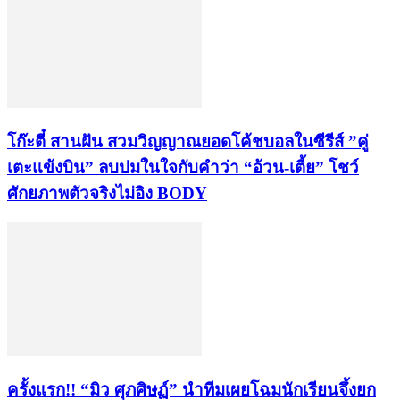
โก๊ะตี๋ สานฝัน สวมวิญญาณยอดโค้ชบอลในซีรีส์ ”คู่
เตะแข้งบิน” ลบปมในใจกับคำว่า “อ้วน-เตี้ย” โชว์
ศักยภาพตัวจริงไม่อิง BODY
ครั้งแรก!! “มิว ศุภศิษฏ์” นำทีมเผยโฉมนักเรียนจึ้งยก