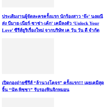
ประเดิมงานผู้จัดละครครั้งแรก นักร้องสาว ‘จ๊ะ’ นงผณี
ส่ง บีมาย-เนียร์-ชาช่า-เค้ก’ เคมีลงตัว ‘Unlock Your
Love’ ซีรีส์ยูริเรื่องใหม่ จากบริษัท เค วัน วัน ดี จำกัด
เปิดกองถ่ายซีรีส์ “ล้านวงโคจร” ครั้งแรก!!! เผยเคมีสุด
จิ้น “นัท-พิชชา” รับรองฟินจิกหมอน