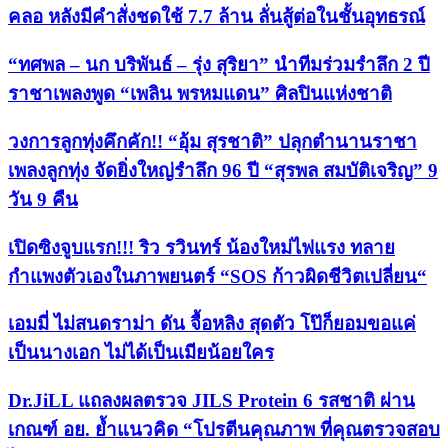
คลอ หลังมีคำสั่งชดใช้ 7.7 ล้าน ลั่นสู้ต่อในชั้นอุทธรณ์
“ทศพล – นก บริพันธ์ – รุ่ง สุริยา” นำทีมร่วมรำลึก 2 ปี
ราชาเพลงพูด “เพลิน พรหมแดน” ศิลปินแห่งชาติ
วงการลูกทุ่งคึกคัก!! “อุ้ม สุรชาติ” ปลุกตำนานราชา
เพลงลูกทุ่ง จัดยิ่งใหญ่รำลึก 96 ปี “สุรพล สมบัติเจริญ” 9
วัน 9 คืน
เปิดซิงจูบแรก!!! ริว รวินทร์ น้องใหม่ไฟแรง ทลาย
กำแพงตัวเองในภาพยนตร์ “SOS ก้าวผิดชีวิตเปลี่ยน“
เอมมี่ ไม่สนดราม่า ดัน จื้อหลิง สุดตัว โป๊ก็ยอมขอแค่
เป็นนางเอก ไม่ได้เป็นเมียน้อยใคร
Dr.JiLL แถลงผลตรวจ JILS Protein 6 รสชาติ ผ่าน
เกณฑ์ อย. ย้ำแนวคิด “โปรตีนคุณภาพ ที่คุณตรวจสอบ