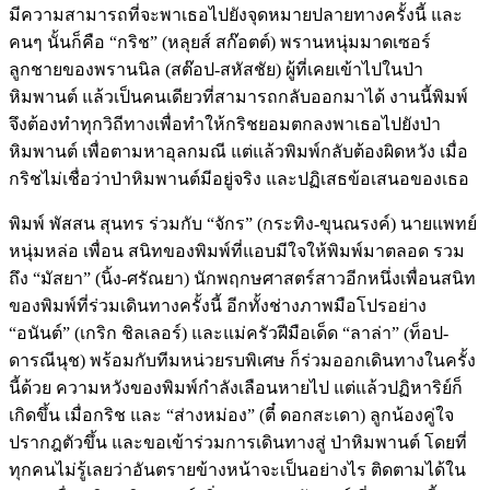
มีความสามารถที่จะพาเธอไปยังจุดหมายปลายทางครั้งนี้ และ
คนๆ นั้นก็คือ “กริช” (หลุยส์ สก๊อตต์) พรานหนุ่มมาดเซอร์
ลูกชายของพรานนิล (สต๊อป-สหัสชัย) ผู้ที่เคยเข้าไปในป่า
หิมพานต์ แล้วเป็นคนเดียวที่สามารถกลับออกมาได้ งานนี้พิมพ์
จึงต้องทำทุกวิถีทางเพื่อทำให้กริชยอมตกลงพาเธอไปยังป่า
หิมพานต์ เพื่อตามหาอุลกมณี แต่แล้วพิมพ์กลับต้องผิดหวัง เมื่อ
กริชไม่เชื่อว่าป่าหิมพานต์มีอยู่จริง และปฏิเสธข้อเสนอของเธอ
พิมพ์ พัสสน สุนทร ร่วมกับ “จักร” (กระทิง-ขุนณรงค์) นายแพทย์
หนุ่มหล่อ เพื่อน สนิทของพิมพ์ที่แอบมีใจให้พิมพ์มาตลอด รวม
ถึง “มัสยา” (นิ้ง-ศรัณยา) นักพฤกษศาสตร์สาวอีกหนึ่งเพื่อนสนิท
ของพิมพ์ที่ร่วมเดินทางครั้งนี้ อีกทั้งช่างภาพมือโปรอย่าง
“อนันต์” (เกริก ชิลเลอร์) และแม่ครัวฝีมือเด็ด “ลาล่า” (ท็อป-
ดารณีนุช) พร้อมกับทีมหน่วยรบพิเศษ ก็ร่วมออกเดินทางในครั้ง
นี้ด้วย ความหวังของพิมพ์กำลังเลือนหายไป แต่แล้วปฏิหาริย์ก็
เกิดขึ้น เมื่อกริช และ “ส่างหม่อง” (ตี๋ ดอกสะเดา) ลูกน้องคู่ใจ
ปรากฎตัวขึ้น และขอเข้าร่วมการเดินทางสู่ ป่าหิมพานต์ โดยที่
ทุกคนไม่รู้เลยว่าอันตรายข้างหน้าจะเป็นอย่างไร ติดตามได้ใน