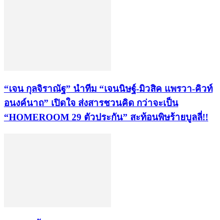
“เจน กุลจิราณัฐ” นำทีม “เจนนิษฐ์-มิวสิค แพรวา-คิวท์
อนงค์นาถ” เปิดใจ ส่งสารชวนคิด กว่าจะเป็น
“HOMEROOM 29 ตัวประกัน” สะท้อนพิษร้ายบูลลี่!!