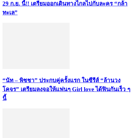
29 ก.ย. นี้!! เตรียมออกเดินทางไกลไปกับละคร “กล้า
ทะเล”
“นัท – พิชชา” ประกบคู่ครั้งแรก ในซีรีส์ “ล้านวง
โคจร” เตรียมลงจอให้แฟนๆ Girl love ได้ฟินกันเร็ว ๆ
นี้