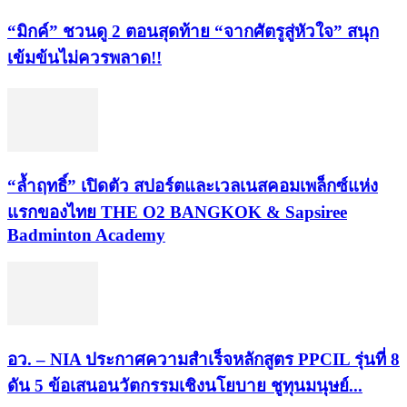
“มิกค์” ชวนดู 2 ตอนสุดท้าย “จากศัตรูสู่หัวใจ” สนุก
เข้มข้นไม่ควรพลาด!!
“ล้ำฤทธิ์” เปิดตัว สปอร์ตและเวลเนสคอมเพล็กซ์แห่ง
แรกของไทย THE O2 BANGKOK & Sapsiree
Badminton Academy
อว. – NIA ประกาศความสำเร็จหลักสูตร PPCIL รุ่นที่ 8
ดัน 5 ข้อเสนอนวัตกรรมเชิงนโยบาย ชูทุนมนุษย์...