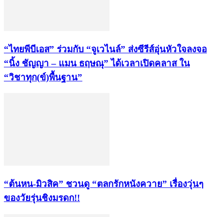
“ไทยพีบีเอส” ร่วมกับ “จูเวไนล์” ส่งซีรีส์อุ่นหัวใจลงจอ
“นิ้ง ชัญญา – แมน ธฤษณุ” ได้เวลาเปิดคลาส ใน
“วิชาทุก(ข์)พื้นฐาน”
“ต้นหน-มิวสิค” ชวนดู “ตลกรักหนังควาย” เรื่องวุ่นๆ
ของวัยรุ่นชิงมรดก!!