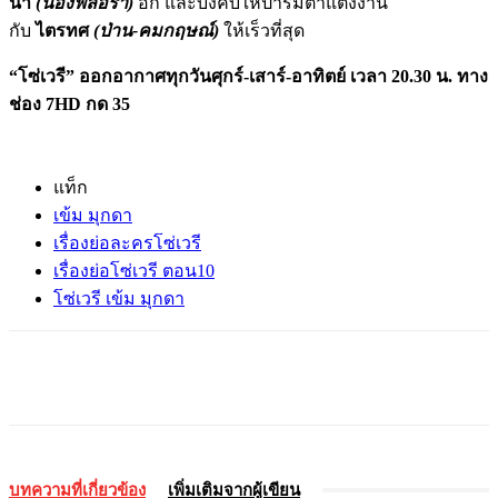
น่า
(น้องฟลอร่า)
อีก และบังคับให้ปารมิตาแต่งงาน
กับ
ไตรทศ
(ป่าน-คมกฤษณ์)
ให้เร็วที่สุด
“โซ่เวรี” ออกอากาศทุกวันศุกร์-เสาร์-อาทิตย์ เวลา
20.30 น. ทาง
ช่อง 7
HD
กด 35
แท็ก
เข้ม มุกดา
เรื่องย่อละครโซ่เวรี
เรื่องย่อโซ่เวรี ตอน10
โซ่เวรี เข้ม มุกดา
บทความที่เกี่ยวข้อง
เพิ่มเติมจากผู้เขียน