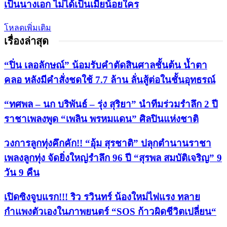
เป็นนางเอก ไม่ได้เป็นเมียน้อยใคร
โหลดเพิ่มเติม
เรื่องล่าสุด
“ปิ่น เลอลักษณ์” น้อมรับคำตัดสินศาลชั้นต้น น้ำตา
คลอ หลังมีคำสั่งชดใช้ 7.7 ล้าน ลั่นสู้ต่อในชั้นอุทธรณ์
“ทศพล – นก บริพันธ์ – รุ่ง สุริยา” นำทีมร่วมรำลึก 2 ปี
ราชาเพลงพูด “เพลิน พรหมแดน” ศิลปินแห่งชาติ
วงการลูกทุ่งคึกคัก!! “อุ้ม สุรชาติ” ปลุกตำนานราชา
เพลงลูกทุ่ง จัดยิ่งใหญ่รำลึก 96 ปี “สุรพล สมบัติเจริญ” 9
วัน 9 คืน
เปิดซิงจูบแรก!!! ริว รวินทร์ น้องใหม่ไฟแรง ทลาย
กำแพงตัวเองในภาพยนตร์ “SOS ก้าวผิดชีวิตเปลี่ยน“