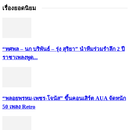
เรื่องยอดนิยม
“ทศพล – นก บริพันธ์ – รุ่ง สุริยา” นำทีมร่วมรำลึก 2 ปี
ราชาเพลงพูด...
“พลอยพรหม-เพชร-โจนัส” ขึ้นคอนเสิร์ต AUA จัดหนัก
50 เพลง Retro