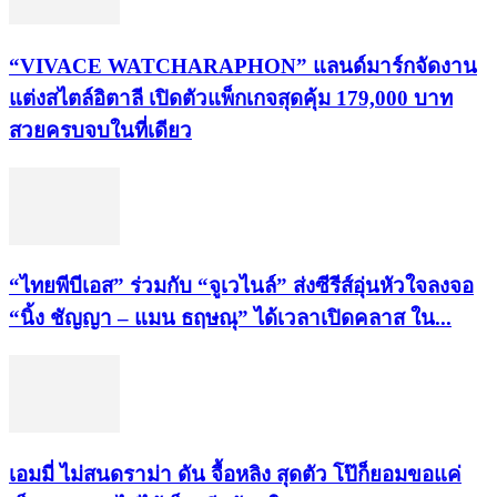
“VIVACE WATCHARAPHON” แลนด์มาร์กจัดงาน
แต่งสไตล์อิตาลี เปิดตัวแพ็กเกจสุดคุ้ม 179,000 บาท
สวยครบจบในที่เดียว
“ไทยพีบีเอส” ร่วมกับ “จูเวไนล์” ส่งซีรีส์อุ่นหัวใจลงจอ
“นิ้ง ชัญญา – แมน ธฤษณุ” ได้เวลาเปิดคลาส ใน...
เอมมี่ ไม่สนดราม่า ดัน จื้อหลิง สุดตัว โป๊ก็ยอมขอแค่