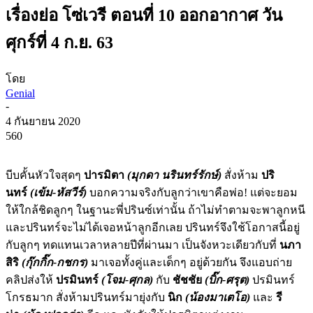
เรื่องย่อ โซ่เวรี ตอนที่ 10 ออกอากาศ วัน
ศุกร์ที่ 4 ก.ย. 63
โดย
Genial
-
4 กันยายน 2020
560
บีบคั้นหัวใจสุดๆ
ปารมิตา
(มุกดา นรินทร์รักษ์)
สั่งห้าม
ปริ
นทร์
(เข้ม-หัสวีร์)
บอกความจริงกับลูกว่าเขาคือพ่อ! แต่จะยอม
ให้ใกล้ชิดลูกๆ ในฐานะพี่ปรินซ์เท่านั้น ถ้าไม่ทำตามจะพาลูกหนี
และปรินทร์จะไม่ได้เจอหน้าลูกอีกเลย ปรินทร์จึงใช้โอกาสนี้อยู่
กับลูกๆ ทดแทนเวลาหลายปีที่ผ่านมา เป็นจังหวะเดียวกับที่
นภา
สิริ
(กุ๊กกิ๊ก-กชกร)
มาเจอทั้งคู่และเด็กๆ อยู่ด้วยกัน จึงแอบถ่าย
คลิปส่งให้
ปรมินทร์
(โจม-ศุกล)
กับ
ชัชชัย
(บิ๊ก-ศรุต)
ปรมินทร์
โกรธมาก สั่งห้ามปรินทร์มายุ่งกับ
นิก
(น้องมาเตโอ)
และ
รี