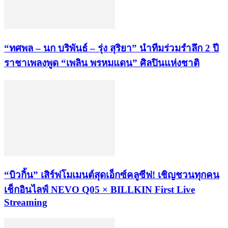
“ทศพล – นก บริพันธ์ – รุ่ง สุริยา” นำทีมร่วมรำลึก 2 ปี
ราชาเพลงพูด “เพลิน พรหมแดน” ศิลปินแห่งชาติ
“บิวกิ้น” เสิร์ฟโมเมนต์สุดเอ็กซ์คลูซีฟ! เชิญชวนทุกคน
เช็กอินไลฟ์ NEVO Q05 × BILLKIN First Live
Streaming