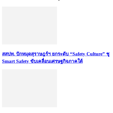
สสปท. ปักหมุดสุราษฎร์ฯ ยกระดับ “Safety Culture” ชู
Smart Safety ขับเคลื่อนเศรษฐกิจภาคใต้