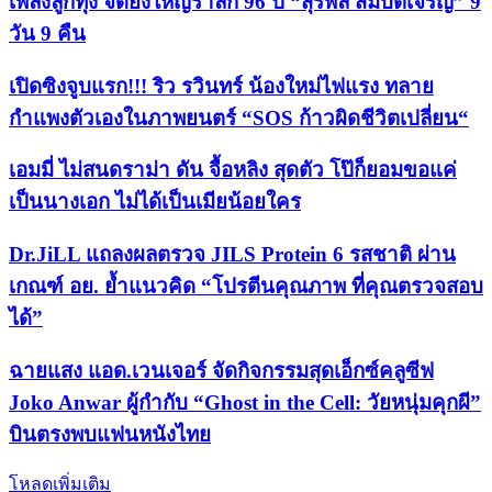
เพลงลูกทุ่ง จัดยิ่งใหญ่รำลึก 96 ปี “สุรพล สมบัติเจริญ” 9
วัน 9 คืน
เปิดซิงจูบแรก!!! ริว รวินทร์ น้องใหม่ไฟแรง ทลาย
กำแพงตัวเองในภาพยนตร์ “SOS ก้าวผิดชีวิตเปลี่ยน“
เอมมี่ ไม่สนดราม่า ดัน จื้อหลิง สุดตัว โป๊ก็ยอมขอแค่
เป็นนางเอก ไม่ได้เป็นเมียน้อยใคร
Dr.JiLL แถลงผลตรวจ JILS Protein 6 รสชาติ ผ่าน
เกณฑ์ อย. ย้ำแนวคิด “โปรตีนคุณภาพ ที่คุณตรวจสอบ
ได้”
ฉายแสง แอด.เวนเจอร์ จัดกิจกรรมสุดเอ็กซ์คลูซีฟ
Joko Anwar ผู้กำกับ “Ghost in the Cell: วัยหนุ่มคุกผี”
บินตรงพบแฟนหนังไทย
โหลดเพิ่มเติม