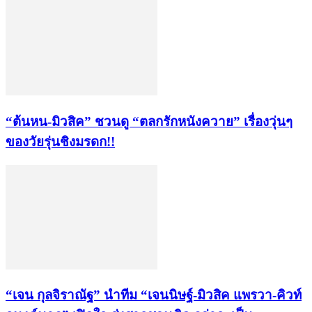
“ต้นหน-มิวสิค” ชวนดู “ตลกรักหนังควาย” เรื่องวุ่นๆ
ของวัยรุ่นชิงมรดก!!
“เจน กุลจิราณัฐ” นำทีม “เจนนิษฐ์-มิวสิค แพรวา-คิวท์