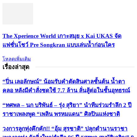
​The Xperience World เกาะสมุย x Kai UKAS จัด
แฟชั่นโชว์ Pre Songkran แบบเล่นน้ำก่อนใคร
โหลดเพิ่มเติม
เรื่องล่าสุด
“ปิ่น เลอลักษณ์” น้อมรับคำตัดสินศาลชั้นต้น น้ำตา
คลอ หลังมีคำสั่งชดใช้ 7.7 ล้าน ลั่นสู้ต่อในชั้นอุทธรณ์
“ทศพล – นก บริพันธ์ – รุ่ง สุริยา” นำทีมร่วมรำลึก 2 ปี
ราชาเพลงพูด “เพลิน พรหมแดน” ศิลปินแห่งชาติ
วงการลูกทุ่งคึกคัก!! “อุ้ม สุรชาติ” ปลุกตำนานราชา