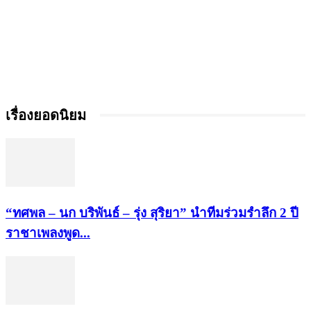
เรื่องยอดนิยม
“ทศพล – นก บริพันธ์ – รุ่ง สุริยา” นำทีมร่วมรำลึก 2 ปี
ราชาเพลงพูด...