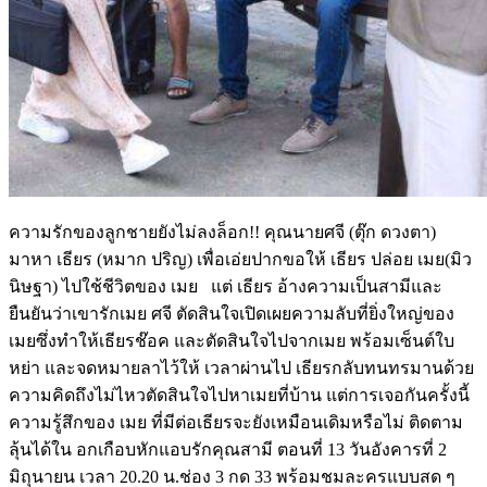
ความรักของลูกชายยังไม่ลงล็อก
!!
คุณนายศจี
(
ตุ๊ก
ดวงตา
)
มาหา
เธียร
(
หมาก
ปริญ
)
เพื่อเอ่ยปากขอให้
เธียร
ปล่อย
เมย
(
มิว
นิษฐา
)
ไปใช้ชีวิตของ
เมย
แต่
เธียร
อ้างความเป็นสามีและ
ยืนยันว่าเขารักเมย
ศจี
ตัดสินใจเปิดเผยความลับที่ยิ่งใหญ่ของ
เมยซึ่งทำให้เธียรช๊อค
และตัดสินใจไปจากเมย
พร้อมเซ็นต์ใบ
หย่า
และจดหมายลาไว้ให้
เวลาผ่านไป
เธียรกลับทนทรมานด้วย
ความคิดถึงไม่ไหวตัดสินใจไปหาเมยที่บ้าน
แต่การเจอกันครั้งนี้
ความรู้สึกของ
เมย
ที่มีต่อเธียรจะยังเหมือนเดิมหรือไม่
ติดตาม
ลุ้นได้ใน
อกเกือบหักแอบรักคุณสามี
ตอนที่
13
วันอังคารที่
2
มิถุนายน
เวลา
20.20
น
.
ช่อง
3
กด
33
พร้อมชมละครแบบสด
ๆ