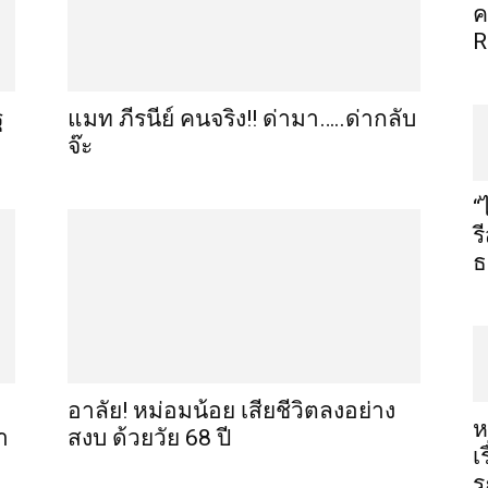
ค
R
ฐ
แมท ภีรนีย์ คนจริง!! ด่ามา…..ด่ากลับ
จ๊ะ
“
ร
ธ
อาลัย! หม่อมน้อย เสียชีวิตลงอย่าง
ห
า
สงบ ด้วยวัย 68 ปี
เ
ร