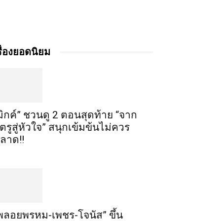
รื่องยอดนิยม
มิกค์” ชวนดู 2 ตอนสุดท้าย “จาก
ัตรูสู่หัวใจ” สนุกเข้มข้นไม่ควร
ลาด!!
พลอยพรหม-เพชร-โจนัส” ขึ้น