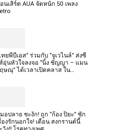
อนเสิร์ต AUA จัดหนัก 50 เพลง
etro
ไทยพีบีเอส” ร่วมกับ “จูเวไนล์” ส่งซี
ีส์อุ่นหัวใจลงจอ “นิ้ง ชัญญา – แมน
ฤษณุ” ได้เวลาเปิดคลาส ใน...
มอปลาย ชะงัก! ถูก “ก้อง ปิยะ” ซัก
รื่องรักนอกใจ! เตือน สงกรานต์นี้
ะวัง!! โรคทางเพศ