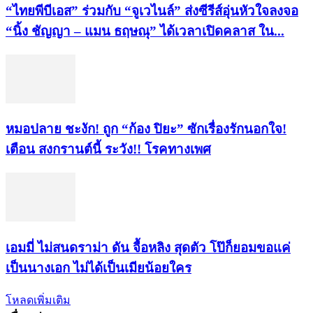
“ไทยพีบีเอส” ร่วมกับ “จูเวไนล์” ส่งซีรีส์อุ่นหัวใจลงจอ
“นิ้ง ชัญญา – แมน ธฤษณุ” ได้เวลาเปิดคลาส ใน...
หมอปลาย ชะงัก! ถูก “ก้อง ปิยะ” ซักเรื่องรักนอกใจ!
เตือน สงกรานต์นี้ ระวัง!! โรคทางเพศ
เอมมี่ ไม่สนดราม่า ดัน จื้อหลิง สุดตัว โป๊ก็ยอมขอแค่
เป็นนางเอก ไม่ได้เป็นเมียน้อยใคร
โหลดเพิ่มเติม