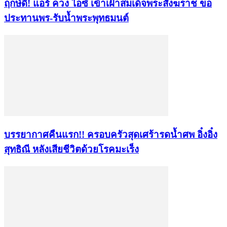
ฤกษ์ดี! แอร์ ควง ไอซ์ เข้าเฝ้าสมเด็จพระสังฆราช ขอ
ประทานพร-รับน้ำพระพุทธมนต์
บรรยากาศคืนแรก!! ครอบครัวสุดเศร้ารดน้ำศพ อิ๋งอิ๋ง
สุทธิณี หลังเสียชีวิตด้วยโรคมะเร็ง