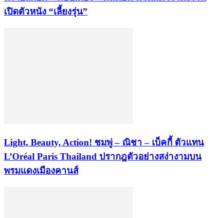
เปิดตัวหนัง “เลี้ยงรุ่น”
Light, Beauty, Action! ชมพู่ – ณิชา – เบ็คกี้ ตัวแทน
L’Oréal Paris Thailand ปรากฎตัวอย่างสง่างามบน
พรมแดงเมืองคานส์