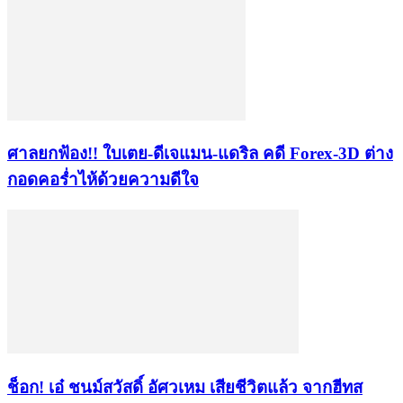
ศาลยกฟ้อง!! ใบเตย-ดีเจแมน-แดริล คดี Forex-3D ต่าง
กอดคอร่ำไห้ด้วยความดีใจ
ช็อก! เอ๋ ชนม์สวัสดิ์ อัศวเหม เสียชีวิตแล้ว จากฮีทส