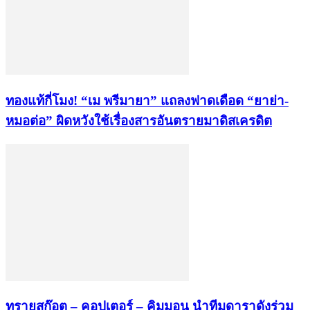
ทองแท้กี่โมง! “เม พรีมายา” แถลงฟาดเดือด “ยาย่า-
หมอต่อ” ผิดหวังใช้เรื่องสารอันตรายมาดิสเครดิต
ทรายสก๊อต – คอปเตอร์ – คิมมอน นำทีมดาราดังร่วม