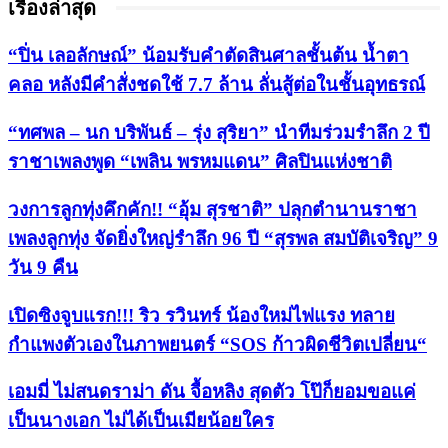
เรื่องล่าสุด
“ปิ่น เลอลักษณ์” น้อมรับคำตัดสินศาลชั้นต้น น้ำตา
คลอ หลังมีคำสั่งชดใช้ 7.7 ล้าน ลั่นสู้ต่อในชั้นอุทธรณ์
“ทศพล – นก บริพันธ์ – รุ่ง สุริยา” นำทีมร่วมรำลึก 2 ปี
ราชาเพลงพูด “เพลิน พรหมแดน” ศิลปินแห่งชาติ
วงการลูกทุ่งคึกคัก!! “อุ้ม สุรชาติ” ปลุกตำนานราชา
เพลงลูกทุ่ง จัดยิ่งใหญ่รำลึก 96 ปี “สุรพล สมบัติเจริญ” 9
วัน 9 คืน
เปิดซิงจูบแรก!!! ริว รวินทร์ น้องใหม่ไฟแรง ทลาย
กำแพงตัวเองในภาพยนตร์ “SOS ก้าวผิดชีวิตเปลี่ยน“
เอมมี่ ไม่สนดราม่า ดัน จื้อหลิง สุดตัว โป๊ก็ยอมขอแค่
เป็นนางเอก ไม่ได้เป็นเมียน้อยใคร