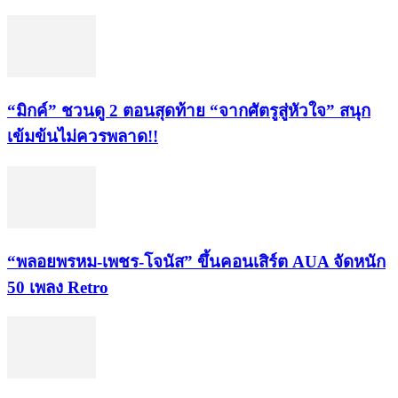
“มิกค์” ชวนดู 2 ตอนสุดท้าย “จากศัตรูสู่หัวใจ” สนุก
เข้มข้นไม่ควรพลาด!!
“พลอยพรหม-เพชร-โจนัส” ขึ้นคอนเสิร์ต AUA จัดหนัก
50 เพลง Retro