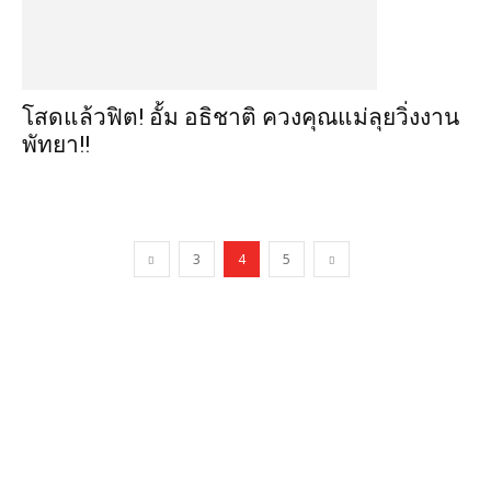
โสดแล้วฟิต! อั้ม อธิชาติ ควงคุณแม่ลุยวิ่งงาน
พัทยา!!
3
4
5