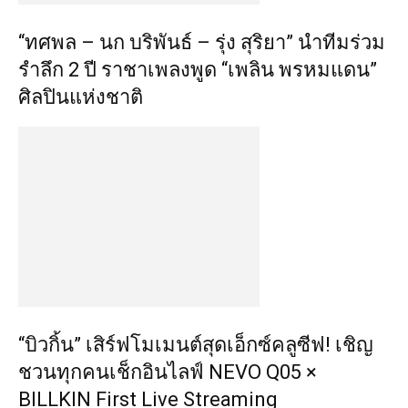
“ทศพล – นก บริพันธ์ – รุ่ง สุริยา” นำทีมร่วม
รำลึก 2 ปี ราชาเพลงพูด “เพลิน พรหมแดน”
ศิลปินแห่งชาติ
“บิวกิ้น” เสิร์ฟโมเมนต์สุดเอ็กซ์คลูซีฟ! เชิญ
ชวนทุกคนเช็กอินไลฟ์ NEVO Q05 ×
BILLKIN First Live Streaming