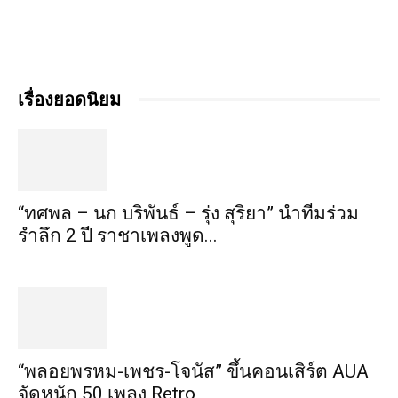
เรื่องยอดนิยม
“ทศพล – นก บริพันธ์ – รุ่ง สุริยา” นำทีมร่วม
รำลึก 2 ปี ราชาเพลงพูด...
“พลอยพรหม-เพชร-โจนัส” ขึ้นคอนเสิร์ต AUA
จัดหนัก 50 เพลง Retro