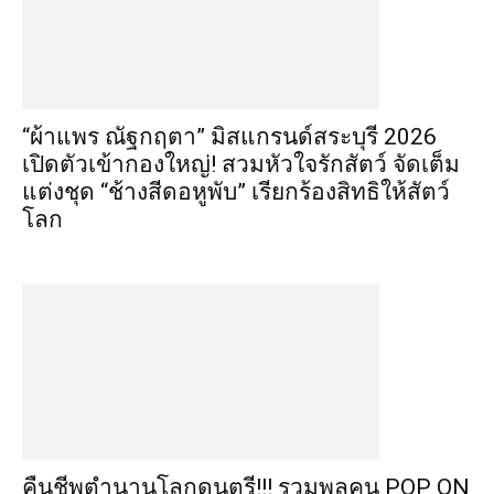
“ผ้าแพร ณัฐกฤตา” มิสแกรนด์สระบุรี 2026
เปิดตัวเข้ากองใหญ่! สวมหัวใจรักสัตว์ จัดเต็ม
แต่งชุด “ช้างสีดอหูพับ” เรียกร้องสิทธิให้สัตว์
โลก
คืนชีพตำนานโลกดนตรี!!! รวมพลคน POP ON