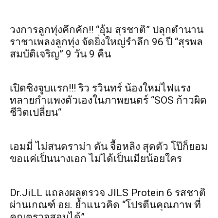
วงการลูกทุ่งคึกคัก!! “อุ้ม สุรชาติ” ปลุกตำนาน
ราชาเพลงลูกทุ่ง จัดยิ่งใหญ่รำลึก 96 ปี “สุรพล
สมบัติเจริญ” 9 วัน 9 คืน
เปิดซิงจูบแรก!!! ริว รวินทร์ น้องใหม่ไฟแรง
ทลายกำแพงตัวเองในภาพยนตร์ “SOS ก้าวผิด
ชีวิตเปลี่ยน“
เอมมี่ ไม่สนดราม่า ดัน จื้อหลิง สุดตัว โป๊ก็ยอม
ขอแค่เป็นนางเอก ไม่ได้เป็นเมียน้อยใคร
Dr.JiLL แถลงผลตรวจ JILS Protein 6 รสชาติ
ผ่านเกณฑ์ อย. ย้ำแนวคิด “โปรตีนคุณภาพ ที่
คุณตรวจสอบได้”