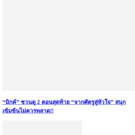
“มิกค์” ชวนดู 2 ตอนสุดท้าย “จากศัตรูสู่หัวใจ” สนุก
เข้มข้นไม่ควรพลาด!!