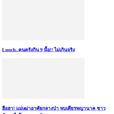
Lunch..คนตรังกิน 9 มื้อ!! ไม่เกินจริง
ฮือฮา! แม่เฒ่าอาศัยกลางป่า พบเศียรพญานาค ชาว