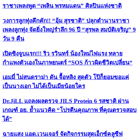
ราชาเพลงพูด “เพลิน พรหมแดน” ศิลปินแห่งชาติ
วงการลูกทุ่งคึกคัก!! “อุ้ม สุรชาติ” ปลุกตำนานราชา
เพลงลูกทุ่ง จัดยิ่งใหญ่รำลึก 96 ปี “สุรพล สมบัติเจริญ” 9
วัน 9 คืน
เปิดซิงจูบแรก!!! ริว รวินทร์ น้องใหม่ไฟแรง ทลาย
กำแพงตัวเองในภาพยนตร์ “SOS ก้าวผิดชีวิตเปลี่ยน“
เอมมี่ ไม่สนดราม่า ดัน จื้อหลิง สุดตัว โป๊ก็ยอมขอแค่
เป็นนางเอก ไม่ได้เป็นเมียน้อยใคร
Dr.JiLL แถลงผลตรวจ JILS Protein 6 รสชาติ ผ่าน
เกณฑ์ อย. ย้ำแนวคิด “โปรตีนคุณภาพ ที่คุณตรวจสอบ
ได้”
ฉายแสง แอด.เวนเจอร์ จัดกิจกรรมสุดเอ็กซ์คลูซีฟ