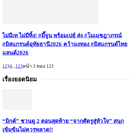
ไม่มีเท ไม่มีทิ้ง! #มี๊จูน พร้อมเปย์ ส่ง #โมเมชฎาภรณ์
#มิสแกรนด์อุทัยธานี2026 คว้ามงทอง #มิสแกรนด์ไทย
แลนด์2026
1
2
3
4
...
123
หน้า 3 ของ 123
เรื่องยอดนิยม
“มิกค์” ชวนดู 2 ตอนสุดท้าย “จากศัตรูสู่หัวใจ” สนุก
เข้มข้นไม่ควรพลาด!!