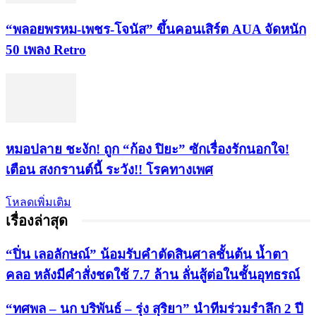
“พลอยพรหม-เพชร-โจนัส” ขึ้นคอนเสิร์ต AUA จัดหนัก
50 เพลง Retro
หมอปลาย ชะงัก! ถูก “ก้อง ปิยะ” ซักเรื่องรักนอกใจ!
เตือน สงกรานต์นี้ ระวัง!! โรคทางเพศ
โหลดเพิ่มเติม
เรื่องล่าสุด
“ปิ่น เลอลักษณ์” น้อมรับคำตัดสินศาลชั้นต้น น้ำตา
คลอ หลังมีคำสั่งชดใช้ 7.7 ล้าน ลั่นสู้ต่อในชั้นอุทธรณ์
“ทศพล – นก บริพันธ์ – รุ่ง สุริยา” นำทีมร่วมรำลึก 2 ปี